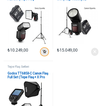
Tetikleyici + Tripod +
Softbox, Tripod)
Softbox)
₺
10.249,00
₺
15.049,00
Tepe Flaş Setleri
Godox TT685II-C Canon Flaş
Full Set (Tepe Flaş + X Pro
Tetikleyici + Işık Ayağı +
50×50 Softbox)