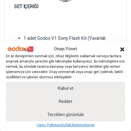
SET İÇERİĞİ
1 adet Godox V1 Sony Flash Kit (Yuvarlak
Kafa)
Onayı Yönet
En iyi deneyimleri sunmak için, cihaz bilgilerini saklamak ve/veya bunlara
1 adet Godox X2T-S TTL Flaş Tetikleyici (Sony
erişmek amacıyla çerezler gibi teknolojiler kullanıyoruz. Bu teknolojilere izin
vermek, bu sitedeki tarama davranışı veya benzersiz kimlikler gibi verileri
TTL)
işlememize izin verecektir. Onay vermemek veya onayı geri çekmek, belirli
özellikleri ve işlevleri olumsuz etkileyebilir.
1 adet Godox SB1520 Flaş SoftBox 15×20 cm
Kabul et
1 adet Godox AD-S13 Portable Light Boom
Reddet
Tercihleri görüntüle
Çerez Politikası
Gizlilik Bildirimi
Künye