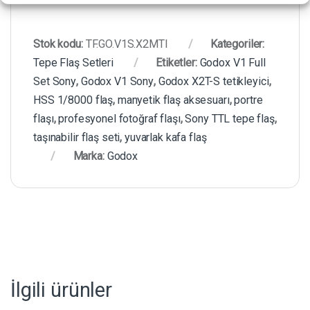
Stok kodu:
TF.GO.V1S.X2MTI
Kategoriler:
Tepe Flaş Setleri
Etiketler:
Godox V1 Full
Set Sony
,
Godox V1 Sony
,
Godox X2T-S tetikleyici
,
HSS 1/8000 flaş
,
manyetik flaş aksesuarı
,
portre
flaşı
,
profesyonel fotoğraf flaşı
,
Sony TTL tepe flaş
,
taşınabilir flaş seti
,
yuvarlak kafa flaş
Marka:
Godox
İlgili ürünler