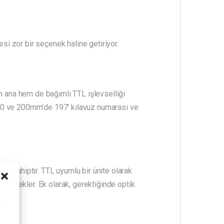
esi zor bir seçenek haline getiriyor.
em ana hem de bağımlı TTL işlevselliği
100 ve 200mm’de 197′ kılavuz numarası ve
e sahiptir. TTL uyumlu bir ünite olarak
 destekler. Ek olarak, gerektiğinde optik
i