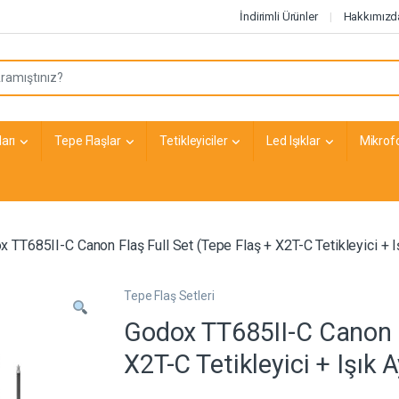
İndirimli Ürünler
Hakkımızd
arı
Tepe Flaşlar
Tetikleyiciler
Led Işıklar
Mikrof
 TT685II-C Canon Flaş Full Set (Tepe Flaş + X2T-C Tetikleyici + 
Tepe Flaş Setleri
Godox TT685II-C Canon F
X2T-C Tetikleyici + Işık