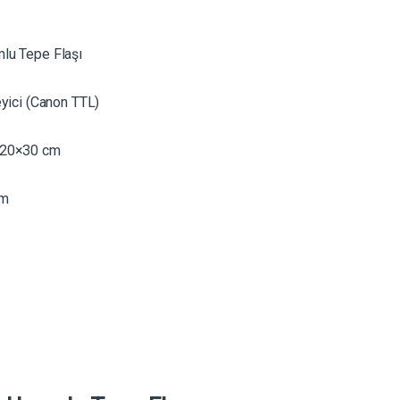
lu Tepe Flaşı
yici (Canon TTL)
 20×30 cm
cm