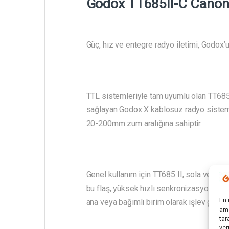
Godox TT685II-C Canon
Güç, hız ve entegre radyo iletimi, Godox’u
TTL sistemleriyle tam uyumlu olan TT685 I
sağlayan Godox X kablosuz radyo sistemi
20-200mm zum aralığına sahiptir.
Genel kullanım için TT685 II, sola ve sağ
bu flaş, yüksek hızlı senkronizasyon, flaş
En 
ana veya bağımlı birim olarak işlev görebil
ama
tar
ver