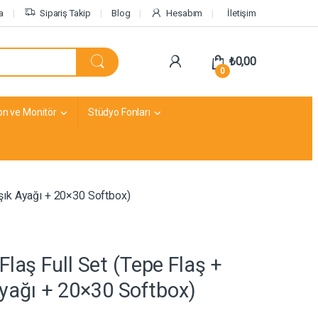
a
Sipariş Takip
Blog
Hesabım
İletişim
₺
0,00
0
on ve Monitör
Stüdyo Fonları
Işık Ayağı + 20×30 Softbox)
laş Full Set (Tepe Flaş +
 Ayağı + 20×30 Softbox)