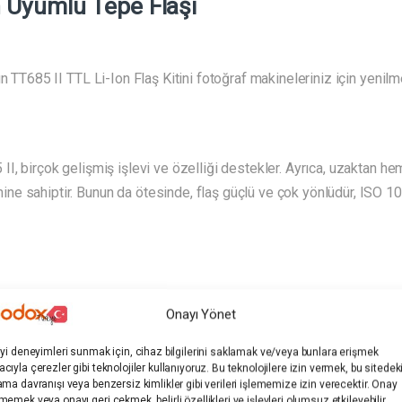
 Uyumlu Tepe Flaşı
n TT685 II TTL Li-Ion Flaş Kitini fotoğraf makineleriniz için yenilm
I, birçok gelişmiş işlevi ve özelliği destekler. Ayrıca, uzaktan h
ne sahiptir. Bunun da ötesinde, flaş güçlü ve çok yönlüdür, ISO 
a eğme ve döndürme dahil olmak üzere tam sekmeli flaş özelliklerin
Onayı Yönet
 poz telafisi, 1. ve 2. perde senkronizasyonu ve çok daha fazlasını
iyi deneyimleri sunmak için, cihaz bilgilerini saklamak ve/veya bunlara erişmek
ir.
cıyla çerezler gibi teknolojiler kullanıyoruz. Bu teknolojilere izin vermek, bu sitedek
ama davranışı veya benzersiz kimlikler gibi verileri işlememize izin verecektir. Onay
memek veya onayı geri çekmek, belirli özellikleri ve işlevleri olumsuz etkileyebilir.