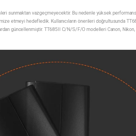
mleri sunmaktan vazgeçmeyecektir. Bu nedenle yüksek performanslı
imize etmeyi hedefledik. Kullanıcıların önerileri doğrultusunda TT
ardan güncellenmiştir. TT685II C/N/S/F/O modelleri Canon, Nikon,