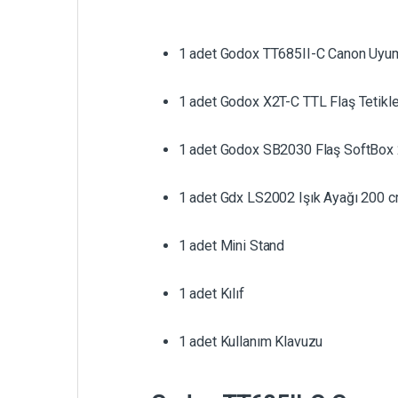
1 adet Godox TT685II-C Canon Uyum
1 adet Godox X2T-C TTL Flaş Tetikle
1 adet Godox SB2030 Flaş SoftBox
1 adet Gdx LS2002 Işık Ayağı 200 
1 adet Mini Stand
1 adet Kılıf
1 adet Kullanım Klavuzu