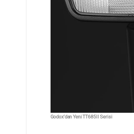
Godox’dan Yeni TT685II Serisi