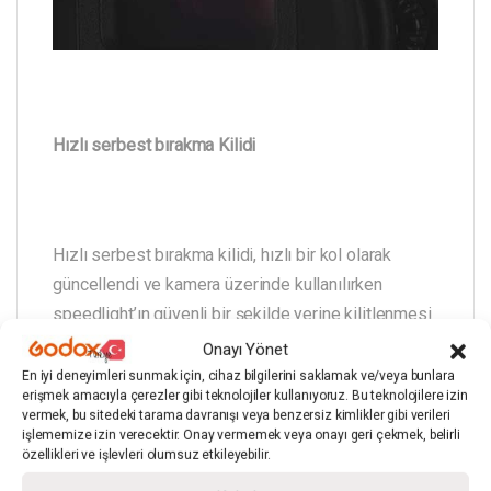
Hızlı serbest bırakma Kilidi
Hızlı serbest bırakma kilidi, hızlı bir kol olarak
güncellendi ve kamera üzerinde kullanılırken
speedlight’ın güvenli bir şekilde yerine kilitlenmesi
sağlandı. Bu tasarım kameranın dışındayken
Onayı Yönet
kameranın kilidini kolay ve hızlı bir şekilde
En iyi deneyimleri sunmak için, cihaz bilgilerini saklamak ve/veya bunlara
erişmek amacıyla çerezler gibi teknolojiler kullanıyoruz. Bu teknolojilere izin
açmanıza yardımcı olur.
vermek, bu sitedeki tarama davranışı veya benzersiz kimlikler gibi verileri
işlememize izin verecektir. Onay vermemek veya onayı geri çekmek, belirli
özellikleri ve işlevleri olumsuz etkileyebilir.