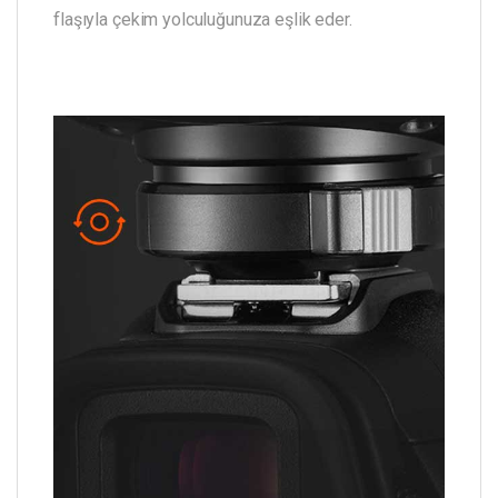
flaşıyla çekim yolculuğunuza eşlik eder.