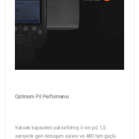
Optimum Pil Performansı
Yüksek kapasiteli yükseltilmiş li-ion pil, 1,5
saniyelik geri dönüşüm süresi ve 480 tam güçlü