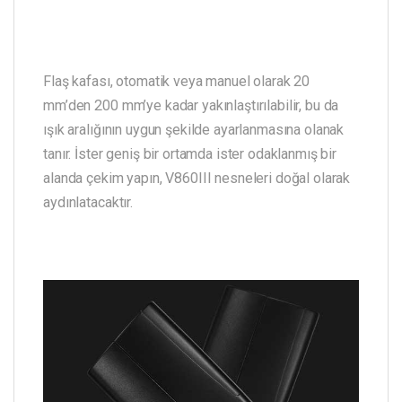
Flaş kafası, otomatik veya manuel olarak 20
mm’den 200 mm’ye kadar yakınlaştırılabilir, bu da
ışık aralığının uygun şekilde ayarlanmasına olanak
tanır. İster geniş bir ortamda ister odaklanmış bir
alanda çekim yapın, V860III nesneleri doğal olarak
aydınlatacaktır.