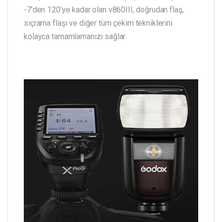
-7’den 120’ye kadar olan v860III, doğrudan flaş,
sıçrama flaşı ve diğer tüm çekim tekniklerini
kolayca tamamlamanızı sağlar.