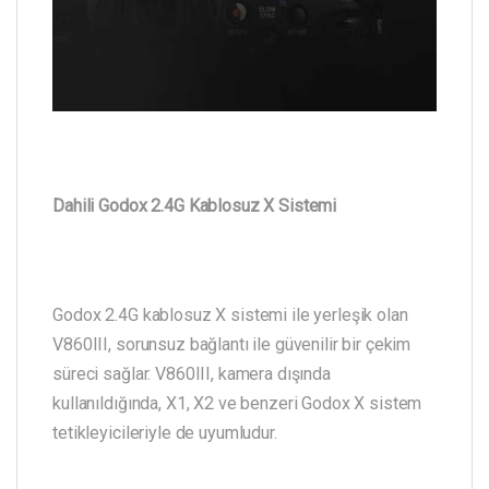
Dahili Godox 2.4G Kablosuz X Sistemi
Godox 2.4G kablosuz X sistemi ile yerleşik olan
V860III, sorunsuz bağlantı ile güvenilir bir çekim
süreci sağlar. V860III, kamera dışında
kullanıldığında, X1, X2 ve benzeri Godox X sistem
tetikleyicileriyle de uyumludur.