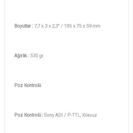
Boyutlar :
7,7 x 3 x 2,3″ / 195 x 75 x 59 mm
Ağırlık :
530 gr.
Poz Kontrolü
Poz Kontrolü :
Sony ADI / P-TTL, Kılavuz