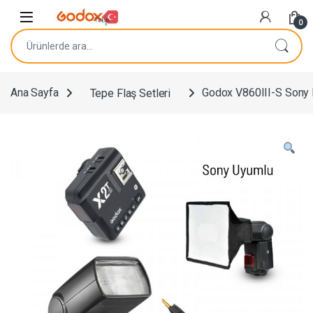
Navigasyona atla
İçeriğe geç
0
Ara:
Ana Sayfa
Tepe Flaş Setleri
Godox V860III-S Sony F