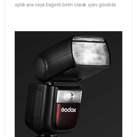
optik ana veya bağımlı birim olarak işlev görebilir.