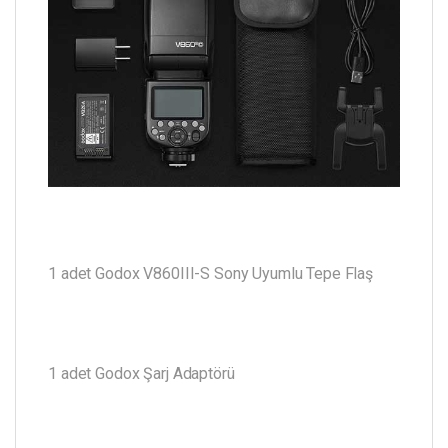
1 adet Godox V860III-S Sony Uyumlu Tepe Flaş
1 adet Godox Şarj Adaptörü