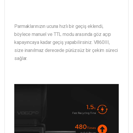
Parmaklarınızın ucuna hızlı bir geçiş eklendi,
böylece manuel ve TTL modu arasında göz açıp
kapayıncaya kadar geçiş yapabilirsiniz. V860III,
size inanılmaz derecede pürüzsüz bir çekim süreci
sağlar.