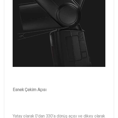
Esnek Çekim Açısı
Yatay olarak 0’dan 330’a dönüş açısı ve dikey olarak