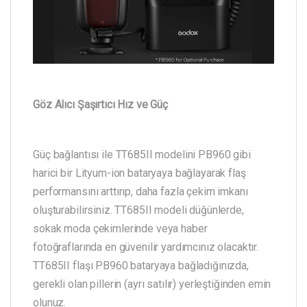
Göz Alıcı Şaşırtıcı Hız ve Güç
Güç bağlantısı ile TT685II modelini PB960 gibi
harici bir Lityum-ion bataryaya bağlayarak flaş
performansını arttırıp, daha fazla çekim imkanı
oluşturabilirsiniz. TT685II modeli düğünlerde,
sokak moda çekimlerinde veya haber
fotoğraflarında en güvenilir yardımcınız olacaktır.
TT685II flaşı PB960 bataryaya bağladığınızda,
gerekli olan pillerin (ayrı satılır) yerleştiğinden emin
olunuz.