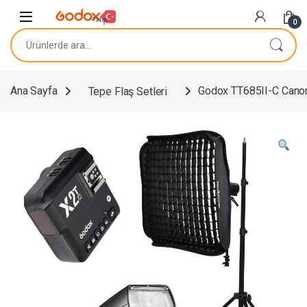
Navigasyona atla
İçeriğe geç
0
Ara:
Ana Sayfa
Tepe Flaş Setleri
Godox TT685II-C Canon 