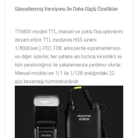
Güncellenmiş Versiyonu İle Daha Güçlü Özellikler
TT685II modeli TTL, manuel ve çoklu flaş işlevlerini
devam ettirir. TTL modunda HSS azami
1/8000san.), FEC, FEB, arka perde eşzamanlaması
ve diğer işlevler, her şahane anı hızlıca, kesinlikli ve
tüm yaratıcılığınız ile yakalamanıza yardımcı olurlar.
Manuel modda ise 1/1 ila 1/128 aralığındaki 22
güç basamağı hizmetinizdedir.