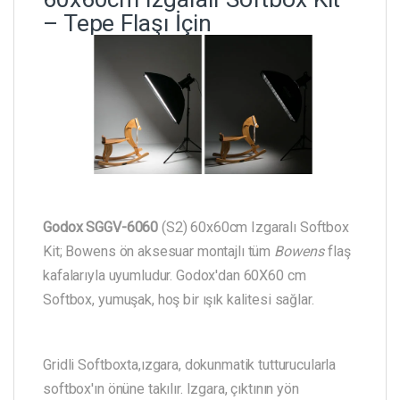
– Tepe Flaşı İçin
Godox SGGV-6060
(S2) 60x60cm Izgaralı Softbox
Kit; Bowens ön aksesuar montajlı tüm
Bowens
flaş
kafalarıyla uyumludur. Godox'dan 60X60 cm
Softbox, yumuşak, hoş bir ışık kalitesi sağlar.
Gridli Softboxta,ızgara, dokunmatik tutturucularla
softbox'ın önüne takılır. Izgara, çıktının yön