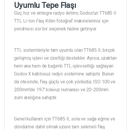
Uyumlu Tepe Flaşı
Güç, hız ve entegre radyo iletimi, Godox'un TT685 II
TTL Li-Ion Flaş Kitini fotoğraf makineleriniz için
yenilmesi zor bir seçenek haline getiriyor.
TTL sistemleriyle tam uyumlu olan TT685 II, birçok
gelişmiş işlevi ve özelliği destekler. Ayrıca, uzaktan
hem ana hem de bağımlı TTL işlevselliği sağlayan
Godox X kablosuz radyo sistemine sahiptir. Bunun
da ötesinde, flaş güçlü ve çok yönlüdür, ISO 100 ve
200mm'de 197' kılavuz numarası ve 20-200mm
zum aralığına sahiptir.
Genel kullanım için TT685 II, sola ve sağa eğme ve
döndürme dahil olmak üzere tam sekmeli flaş