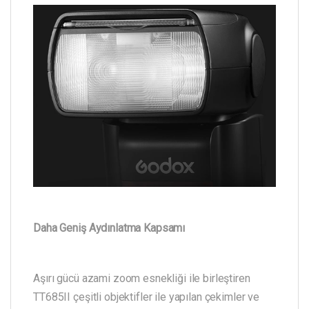
Daha Geniş Aydınlatma Kapsamı
Aşırı gücü azami zoom esnekliği ile birleştiren
TT685II çeşitli objektifler ile yapılan çekimler ve