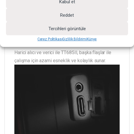
Kabul et
Reddet
Tercihleri görüntüle
Alıcı ve Verici Flaş
Çerez Politikası
Gizlilik Bildirimi
Künye
Harici alıcı ve verici ile TT685II, başka flaşlar ile
çalışma için azami esneklik ve kolaylık sunar.