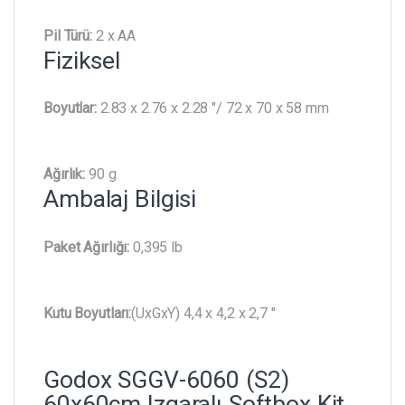
Pil Türü:
2 x AA
Fiziksel
Boyutlar:
2.83 x 2.76 x 2.28 "/ 72 x 70 x 58 mm
Ağırlık:
90 g
Ambalaj Bilgisi
Paket Ağırlığı:
0,395 lb
Kutu Boyutları:
(UxGxY) 4,4 x 4,2 x 2,7 "
Godox SGGV-6060 (S2)
60x60cm Izgaralı Softbox Kit