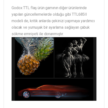
Godox TTL flaş ürün gamının diğer ürünlerinde
yapılan güncellemelerde olduğu gibi TTL685II
modeli de, kritik anlarda çekinizi yapmaya yardımcı
olacak ve yumuşak bir ayarlama sağlayan çabuk
sökme emniyeti ile donanmıştır.