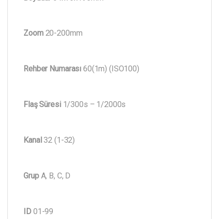
Zoom
20-200mm
Rehber Numarası
60(1m) (ISO100)
Flaş Süresi
1/300s – 1/2000s
Kanal
32 (1-32)
Grup
A, B, C, D
ID
01-99