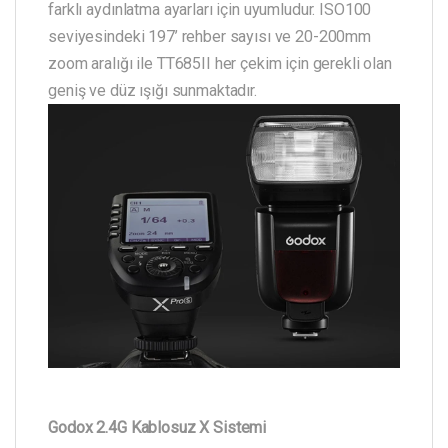
farklı aydınlatma ayarları için uyumludur. ISO100
seviyesindeki 197’ rehber sayısı ve 20-200mm
zoom aralığı ile TT685II her çekim için gerekli olan
geniş ve düz ışığı sunmaktadır.
Godox 2.4G Kablosuz X Sistemi