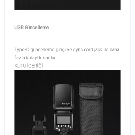
USB Güncelleme
Type-C güncelleme girişi ve sync cord jack ile daha
fazla kolaylık sağlar.
KUTU İÇERİĞİ