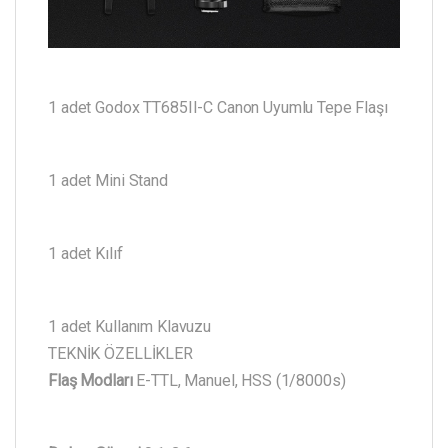
1 adet Godox TT685II-C Canon Uyumlu Tepe Flaşı
1 adet Mini Stand
1 adet Kılıf
1 adet Kullanım Klavuzu
TEKNİK ÖZELLİKLER
Flaş Modları
E-TTL, Manuel, HSS (1/8000s)