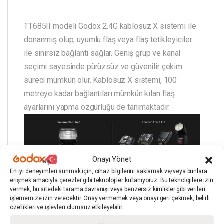
TT685II modeli Godox 2.4G kablosuz X sistemi ile
donanmış olup, uyumlu flaş veya flaş tetikleyiciler
ile sınırsız bağlantı sağlar. Geniş grup ve kanal
seçimi sayesinde pürüzsüz ve güvenilir çekim
süreci mümkün olur. Kablosuz X sistemi, 100
metreye kadar bağlantıları mümkün kılan flaş
ayarlarını yapma özgürlüğü de tanımaktadır.
Onayı Yönet
En iyi deneyimleri sunmak için, cihaz bilgilerini saklamak ve/veya bunlara
erişmek amacıyla çerezler gibi teknolojiler kullanıyoruz. Bu teknolojilere izin
vermek, bu sitedeki tarama davranışı veya benzersiz kimlikler gibi verileri
işlememize izin verecektir. Onay vermemek veya onayı geri çekmek, belirli
özellikleri ve işlevleri olumsuz etkileyebilir.