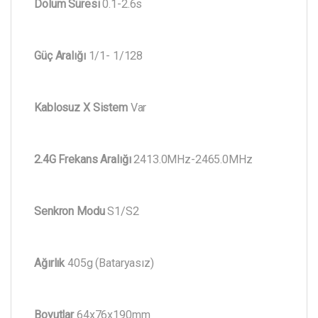
Dolum Süresi
0.1-2.6s
Güç Aralığı
1/1- 1/128
Kablosuz X Sistem
Var
2.4G Frekans Aralığı
2413.0MHz-2465.0MHz
Senkron Modu
S1/S2
Ağırlık
405g (Bataryasız)
Boyutlar
64x76x190mm