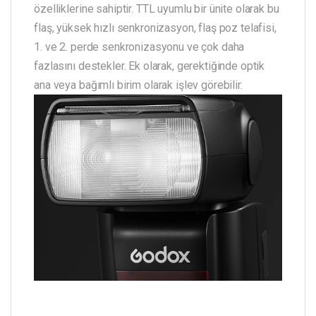
özelliklerine sahiptir. TTL uyumlu bir ünite olarak bu
flaş, yüksek hızlı senkronizasyon, flaş poz telafisi,
1. ve 2. perde senkronizasyonu ve çok daha
fazlasını destekler. Ek olarak, gerektiğinde optik
ana veya bağımlı birim olarak işlev görebilir.