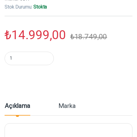
Stok Durumu:
Stokta
₺
14.999,00
₺
18.749,00
GDX P750R II RGB LED Video Işığı Tekli Set miktar
Açıklama
Marka