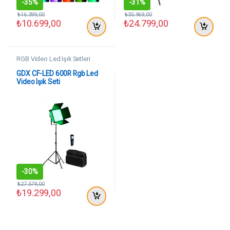
-
35%
-
31%
₺
16.399,00
₺
35.969,00
₺
10.699,00
₺
24.799,00
RGB Video Led Işık Setleri
GDX CF-LED 600R Rgb Led
Video Işık Seti
-
30%
₺
27.579,00
₺
19.299,00