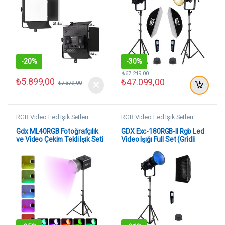
-
20%
-
30%
₺
67.249,00
₺
5.899,00
₺
47.099,00
₺
7.379,00
RGB Video Led Işık Setleri
RGB Video Led Işık Setleri
Gdx ML40RGB Fotoğrafçılık
GDX Exc-180RGB-II Rgb Led
ve Video Çekim Tekli Işık Seti
Video Işığı Full Set (Gridli
60×90 Softbox + 260 cm
Kalın Işık Ayağı)