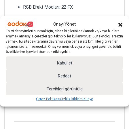
RGB Efekt Modları: 22 FX
CCT Efekt Modları: 10 FX
Onayı Yönet
En iyi deneyimleri sunmak için, cihaz bilgilerini saklamak ve/veya bunlara
erişmek amacıyla çerezler gibi teknolojiler kullanıyoruz. Bu teknolojilere izin
CRI: 96Ra
vermek, bu sitedeki tarama davranışı veya benzersiz kimlikler gibi verileri
işlememize izin verecektir. Onay vermemek veya onayı geri çekmek, belirli
özellikleri ve işlevleri olumsuz etkileyebilir.
Güç Girişi: AC 200-240V / 50-60Hz
Kabul et
Kontrol: Manuel knob + DMX
Reddet
Gövde: ABS + PC
Tercihleri görüntüle
Çerez Politikası
Gizlilik Bildirimi
Künye
Ağırlık: ~2.38 kg