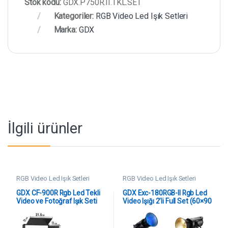
Stok kodu:
GDX.P750R.II.TKL.SET
Kategoriler:
RGB Video Led Işık Setleri
Marka:
GDX
İlgili ürünler
RGB Video Led Işık Setleri
RGB Video Led Işık Setleri
GDX CF-900R Rgb Led Tekli
GDX Exc-180RGB-II Rgb Led
Video ve Fotoğraf Işık Seti
Video Işığı 2’li Full Set (60×90
Softbox + 260 cm Kalın Işık
Ayağı)