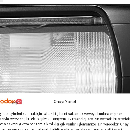
ir.
Onayı Yönet
iyi deneyimleri sunmak için, cihaz bilgilerini saklamak ve/veya bunlara erişmek
cıyla çerezler gibi teknolojiler kullanıyoruz. Bu teknolojilere izin vermek, bu sitedek
ama davranışı veya benzersiz kimlikler gibi verileri işlememize izin verecektir. Onay
memek veya onayı geri çekmek, belirli özellikleri ve işlevleri olumsuz etkileyebilir.