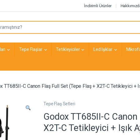
İndirimli Ürünler
Hakkımızd
arı
Tepe Flaşlar
Tetikleyiciler
Led Işıklar
Mikrof
 TT685II-C Canon Flaş Full Set (Tepe Flaş + X2T-C Tetikleyici + 
Tepe Flaş Setleri
Godox TT685II-C Canon F
X2T-C Tetikleyici + Işık