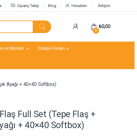
a
Sipariş Takip
Blog
Hesabım
İletişim
₺
0,00
0
on ve Monitör
Stüdyo Fonları
Işık Ayağı + 40×40 Softbox)
laş Full Set (Tepe Flaş +
 Ayağı + 40×40 Softbox)