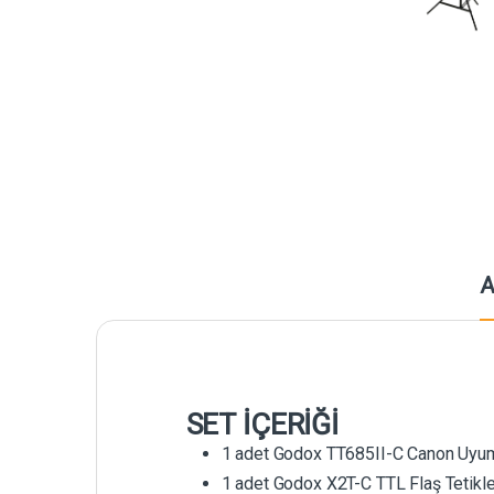
A
SET İÇERİĞİ
1 adet Godox TT685II-C Canon Uyum
1 adet Godox X2T-C TTL Flaş Tetikle