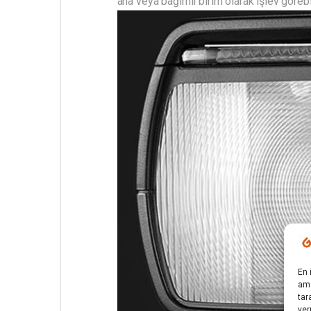
ana veya bağımlı birim olarak işlev görebil
En 
ama
tar
ver