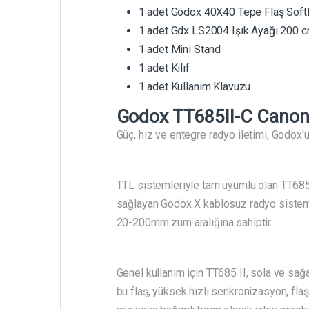
1 adet Godox 40X40 Tepe Flaş Soft
1 adet Gdx LS2004 Işık Ayağı 200 
1 adet Mini Stand
1 adet Kılıf
1 adet Kullanım Klavuzu
Godox TT685II-C Canon
Güç, hız ve entegre radyo iletimi, Godox'u
TTL sistemleriyle tam uyumlu olan TT685 I
sağlayan Godox X kablosuz radyo sistemi
20-200mm zum aralığına sahiptir.
Genel kullanım için TT685 II, sola ve sağ
bu flaş, yüksek hızlı senkronizasyon, flaş