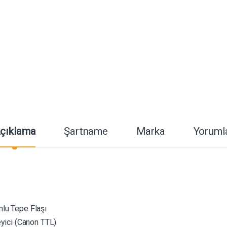
çıklama
Şartname
Marka
Yoruml
lu Tepe Flaşı
yici (Canon TTL)