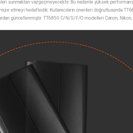
mleri sunmaktan vazgeçmeyecektir. Bu nedenle yüksek performanslı
imize etmeyi hedefledik. Kullanıcıların önerileri doğrultusunda TT
ardan güncellenmiştir. TT685II C/N/S/F/O modelleri Canon, Nikon,