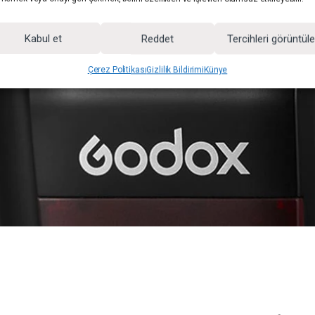
Kabul et
Reddet
Tercihleri görüntül
Çerez Politikası
Gizlilik Bildirimi
Künye