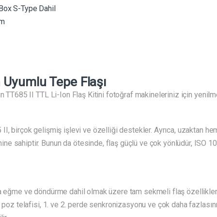
Box S-Type Dahil
cm
 Uyumlu Tepe Flaşı
n TT685 II TTL Li-Ion Flaş Kitini fotoğraf makineleriniz için yenilm
I, birçok gelişmiş işlevi ve özelliği destekler. Ayrıca, uzaktan h
ne sahiptir. Bunun da ötesinde, flaş güçlü ve çok yönlüdür, ISO 
a eğme ve döndürme dahil olmak üzere tam sekmeli flaş özelliklerin
 poz telafisi, 1. ve 2. perde senkronizasyonu ve çok daha fazlasını