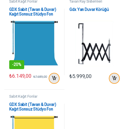
Sabit Kağıt Fonlar
Tavan Ray Sistemleri
GDX Sabit (Tavan & Duvar)
Gdx Yan Duvar Körüğü
Kağıt Sonsuz Stüdyo Fon
Perde (Turquoise) 2.70×11
Metre
-
20%
₺
6.149,00
₺
5.999,00
₺
7.689,00
Sabit Kağıt Fonlar
GDX Sabit (Tavan & Duvar)
Kağıt Sonsuz Stüdyo Fon
Perde (Canary) 2.70×11
Metre