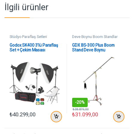
İlgili ürünler
Stüdyo Paraflaş Setleri
Deve Boynu Boom Standlar
Godox SK400 3’lü Paraflaş
GDX BS-300 Plus Boom
Set + Çekim Masası
Stand Deve Boynu
60x100cm
-
20%
₺
38.879,00
₺
40.299,00
₺
31.099,00