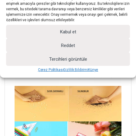
erişmek amacıyla çerezler gibi teknolojiler kullanıyoruz. Bu teknolojilere izin
Malzeme
PVC (Dayanıklı / Esnek)
vermek, bu sitedeki tarama davranışı veya benzersiz kimlikler gibi verileri
işlememize izin verecektir. Onay vermemek veya onayı geri çekmek, belirli
özellikleri ve işlevleri olumsuz etkileyebilir.
Stil
Düz Renk
Kabul et
Temizlik
Silinebilir Yüzey
Reddet
Tercihleri görüntüle
Çerez Politikası
Gizlilik Bildirimi
Künye