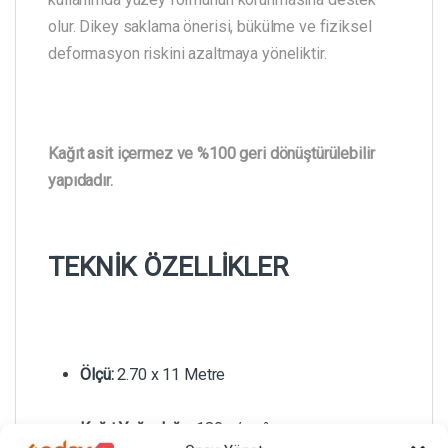
olur. Dikey saklama önerisi, bükülme ve fiziksel
deformasyon riskini azaltmaya yöneliktir.
Kağıt asit içermez ve %100 geri dönüştürülebilir
yapıdadır.
TEKNİK ÖZELLİKLER
Ölçü:
2.70 x 11 Metre
Kağıt Yoğunluğu:
180 g/cm²