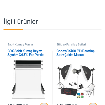
İlgili ürünler
Sabit Kumaş Fonlar
Stüdyo Paraflaş Setleri
GDX Sabit Kumaş Beyaz –
Godox SK400 3’lü Paraflaş
Siyah – Gri 3’lü Fon Perde
Set + Çekim Masası
Seti 2.70×5.80 Metre –
60x100cm
Tavan ve Duvar İçin