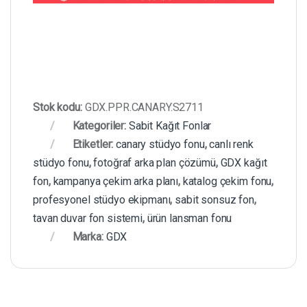
Stok kodu:
GDX.PPR.CANARY.S2711
Kategoriler:
Sabit Kağıt Fonlar
Etiketler:
canary stüdyo fonu
,
canlı renk
stüdyo fonu
,
fotoğraf arka plan çözümü
,
GDX kağıt
fon
,
kampanya çekim arka planı
,
katalog çekim fonu
,
profesyonel stüdyo ekipmanı
,
sabit sonsuz fon
,
tavan duvar fon sistemi
,
ürün lansman fonu
Marka:
GDX