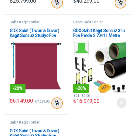
₺
25.799,00
₺
40.299,00
Sabit Kağıt Fonlar
Sabit Kağıt Fonlar
GDX Sabit (Tavan & Duvar)
GDX Sabit Kağıt Sonsuz 3’lü
Kağıt Sonsuz Stüdyo Fon
Fon Perde 2.70×11 Metre
Perde (Crimson) 2.70×11
(WGB)
Metre
-
20%
-
20%
₺
21.189,00
₺
6.149,00
₺
16.949,00
₺
7.689,00
Sabit Kağıt Fonlar
GDX Sabit (Tavan & Duvar)
Kağıt Sonsuz Stüdyo Fon