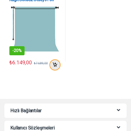
Perde (Sky Blue) 2.70×11
Metre
-
20%
₺
6.149,00
₺
7.689,00
Hızlı Bağlantılar
Kullanıcı Sözleşmeleri