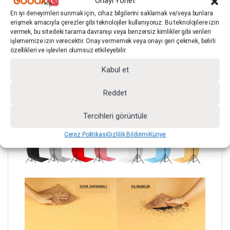
Onayı Yönet
Ölçü
120 × 200 cm
En iyi deneyimleri sunmak için, cihaz bilgilerini saklamak ve/veya bunlara
erişmek amacıyla çerezler gibi teknolojiler kullanıyoruz. Bu teknolojilere izin
vermek, bu sitedeki tarama davranışı veya benzersiz kimlikler gibi verileri
Malzeme
PVC – Dayanıklı ve Esnek Yapı
işlememize izin verecektir. Onay vermemek veya onayı geri çekmek, belirli
özellikleri ve işlevleri olumsuz etkileyebilir.
Stil
Düz Renk (Light Orange / Açık
Turuncu)
Kabul et
Temizlik
Silinebilir Yüzey
Reddet
Tercihleri görüntüle
Çerez Politikası
Gizlilik Bildirimi
Künye