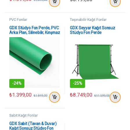
PVC Fonlar
Taşınabilir Kağıt Fonlar
GDX Stüdyo Fon Perde, PVC
GDX Seyyar Kağıt Sonsuz
Arka Plan, Silinebilir, Kırışmaz
Stüdyo Fon Perde
(Green / Yeşil) 120×200 Cm
(Green/Yeşil) 2.70×11 Metre
-
24%
-
25%
₺
1.399,00
₺
8.749,00
₺
1.849,00
₺
11.599,00
Sabit Kağıt Fonlar
GDX Sabit (Tavan & Duvar)
Kağıt Sonsuz Stüdyo Fon