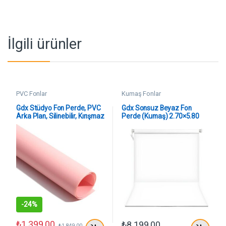
İlgili ürünler
PVC Fonlar
Kumaş Fonlar
Gdx Stüdyo Fon Perde, PVC
Gdx Sonsuz Beyaz Fon
Arka Plan, Silinebilir, Kırışmaz
Perde (Kumaş) 2.70×5.80
(Pink) 120×200 Cm
Metre, Boru, Makara, Zincir
-
24%
₺
1.399,00
₺
8.199,00
₺
1.849,00