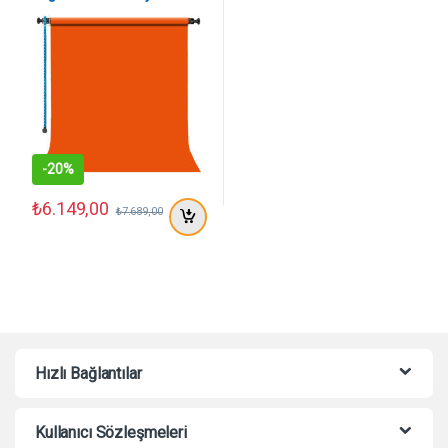
Perde (Tangelo) 2.70×11
Metre
-
20%
₺
6.149,00
₺
7.689,00
Hızlı Bağlantılar
Kullanıcı Sözleşmeleri