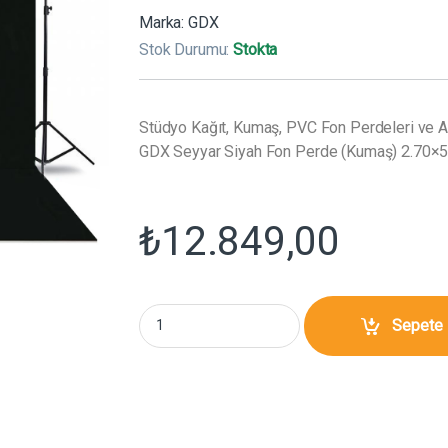
Marka:
GDX
Stok Durumu:
Stokta
Stüdyo Kağıt, Kumaş, PVC Fon Perdeleri ve Ap
GDX Seyyar Siyah Fon Perde (Kumaş) 2.70×5
₺
12.849,00
GDX Seyyar Siyah Fon Perde (Kumaş) 2.70x5.
Sepete 