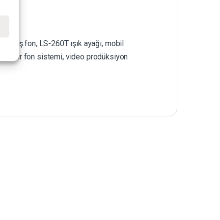
e
 kumaş fon
,
LS-260T ışık ayağı
,
mobil
ınabilir fon sistemi
,
video prodüksiyon