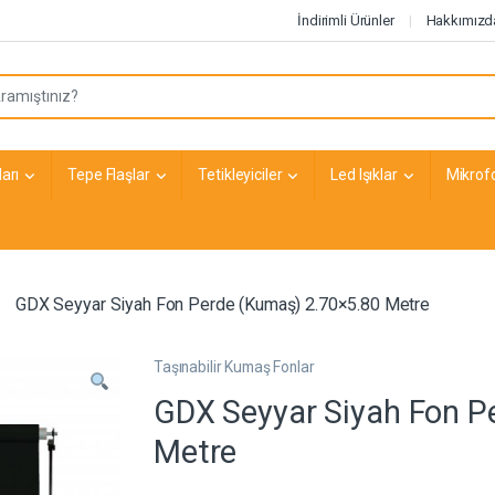
İndirimli Ürünler
Hakkımızd
arı
Tepe Flaşlar
Tetikleyiciler
Led Işıklar
Mikrof
GDX Seyyar Siyah Fon Perde (Kumaş) 2.70×5.80 Metre
Taşınabilir Kumaş Fonlar
GDX Seyyar Siyah Fon P
Metre