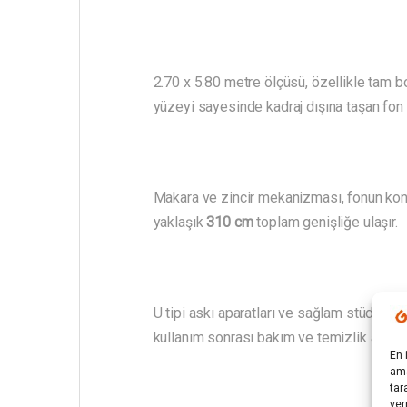
2.70 x 5.80 metre ölçüsü, özellikle tam bo
yüzeyi sayesinde kadraj dışına taşan fon s
Makara ve zincir mekanizması, fonun kontr
yaklaşık
310 cm
toplam genişliğe ulaşır.
U tipi askı aparatları ve sağlam stüdyo ay
kullanım sonrası bakım ve temizlik avantaj
En 
ama
tar
ver