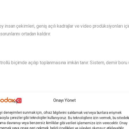
y insan çekimleri, geniş açılı kadrajlar ve video prodüksiyonları içi
orunlarını ortadan kaldırır.
ollü biçimde açılıp toplanmasına imkân tanır. Sistem, demir boru 
akları sayesinde kurulum süreci hızlıdır ve ek bir montaj gerektirm
Onayı Yönet
ı sağlar.
iyi deneyimleri sunmak için, cihaz bilgilerini saklamak ve/veya bunlara erişmek
cıyla çerezler gibi teknolojiler kullanıyoruz. Bu teknolojilere izin vermek, bu sitedek
ama davranışı veya benzersiz kimlikler gibi verileri işlememize izin verecektir. Onay
memek veya onayı geri çekmek, belirli özellikleri ve işlevleri olumsuz etkileyebilir.