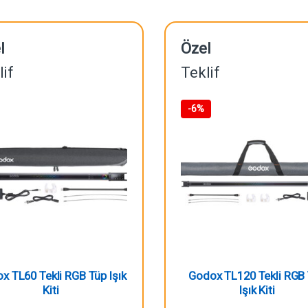
l
Özel
lif
Teklif
-
6%
x TL60 Tekli RGB Tüp Işık
Godox TL120 Tekli RGB
Kiti
Işık Kiti