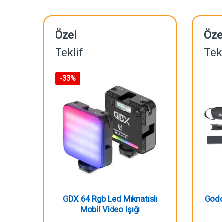
Özel
Öze
Teklif
Tek
-
33%
GDX 64 Rgb Led Mıknatıslı
Godo
Mobil Video Işığı