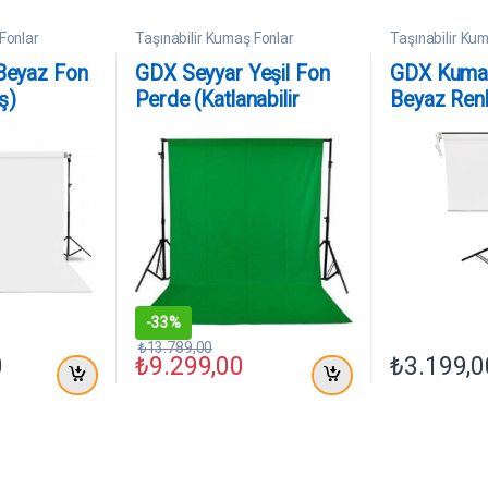
Fonlar
Taşınabilir Kumaş Fonlar
Taşınabilir Ku
Beyaz Fon
GDX Seyyar Yeşil Fon
GDX Kuma
ş)
Perde (Katlanabilir
Beyaz Ren
tre
Kumaş) 3×6 Metre
90x120c
-
33%
₺
13.789,00
0
₺
9.299,00
₺
3.199,0