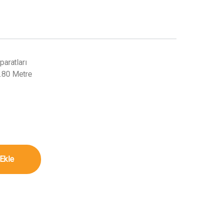
aratları
.80 Metre
80 Metre miktar
Ekle