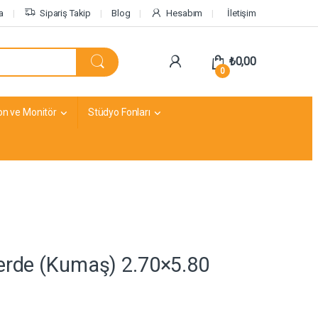
a
Sipariş Takip
Blog
Hesabım
İletişim
₺
0,00
0
on ve Monitör
Stüdyo Fonları
erde (Kumaş) 2.70×5.80