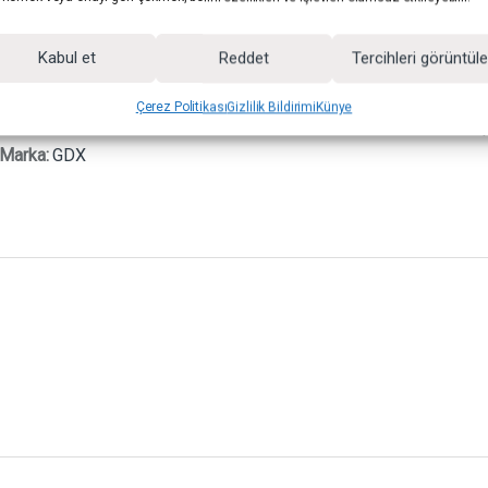
Kabul et
Reddet
Tercihleri görüntül
Kategoriler:
Taşınabilir Kumaş Fonlar
Etiketler:
GDX siyah
Çerez Politikası
Gizlilik Bildirimi
Künye
el stüdyo ekipmanı
,
seyyar stüdyo fonu
,
siyah arka plan perde
,
taş
Marka:
GDX