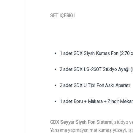
SET İÇERİĞİ
1 adet GDX Siyah Kumaş Fon (2.70 x
2 adet GDX LS-260T Stüdyo Ayağı
2 adet GDX U Tipi Fon Askı Aparatı
1 adet Boru + Makara + Zincir Meka
GDX Seyyar Siyah Fon Sistemi
, stüdyo v
Yansıma yapmayan mat kumaş yüzeyi, ışığı