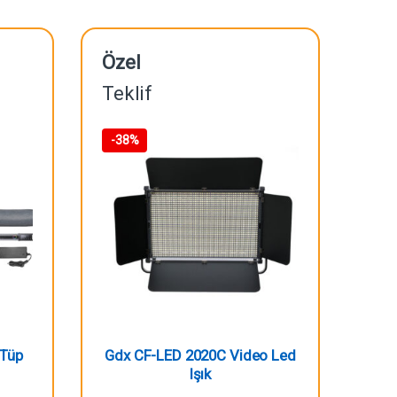
Özel
Teklif
-
38%
 Tüp
Gdx CF-LED 2020C Video Led
Işık