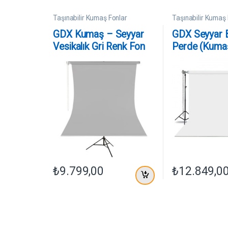
Taşınabilir Kumaş Fonlar
Taşınabilir Kumaş 
GDX Kumaş – Seyyar
GDX Seyyar 
Vesikalık Gri Renk Fon
Perde (Kuma
Perde 190×400 cm
2.70×5.80 Me
₺
9.799,00
₺
12.849,0