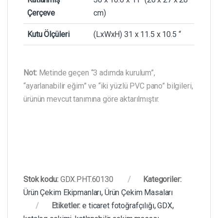
Çerçeve
cm)
Kutu Ölçüleri
(LxWxH) 31 x 11.5 x 10.5 “
Not:
Metinde geçen “3 adımda kurulum”,
“ayarlanabilir eğim” ve “iki yüzlü PVC pano” bilgileri,
ürünün mevcut tanımına göre aktarılmıştır.
Stok kodu:
GDX.PHT.60130
Kategoriler:
Ürün Çekim Ekipmanları
,
Ürün Çekim Masaları
Etiketler:
e ticaret fotoğrafçılığı
,
GDX
,