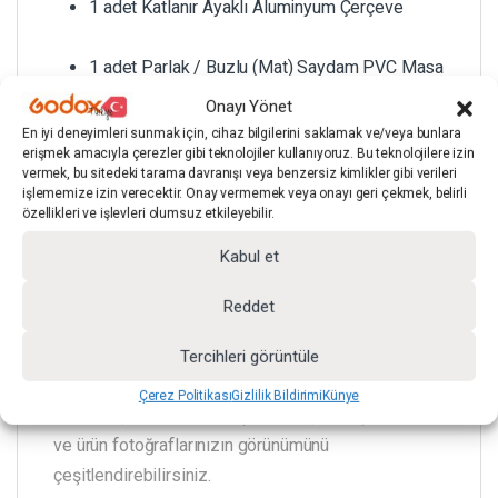
1 adet Katlanır Ayaklı Aluminyum Çerçeve
1 adet Parlak / Buzlu (Mat) Saydam PVC Masa
Onayı Yönet
8 adet Tutucu/Mandal
En iyi deneyimleri sunmak için, cihaz bilgilerini saklamak ve/veya bunlara
erişmek amacıyla çerezler gibi teknolojiler kullanıyoruz. Bu teknolojilere izin
vermek, bu sitedeki tarama davranışı veya benzersiz kimlikler gibi verileri
işlememize izin verecektir. Onay vermemek veya onayı geri çekmek, belirli
Uygulama Senaryosu
özellikleri ve işlevleri olumsuz etkileyebilir.
Kabul et
Still-life çekimlerinde masanın çevresinin açık
Reddet
olması, ışık yerleşimini ürünün yüzey karakterine
göre hızlıca güncellemeyi kolaylaştırır. Örneğin
Tercihleri görüntüle
üstten kurulan ışığı, masanın altından da
Çerez Politikası
Gizlilik Bildirimi
Künye
destekleyerek farklı bir ışık konsepti oluşturabilir
ve ürün fotoğraflarınızın görünümünü
çeşitlendirebilirsiniz.