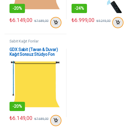
-
20%
-
24%
₺
6.149,00
₺
6.999,00
₺
7.689,00
₺
9.249,00
Sabit Kağıt Fonlar
GDX Sabit (Tavan & Duvar)
Kağıt Sonsuz Stüdyo Fon
Perde (Canary) 2.70×11
Metre
-
20%
₺
6.149,00
₺
7.689,00