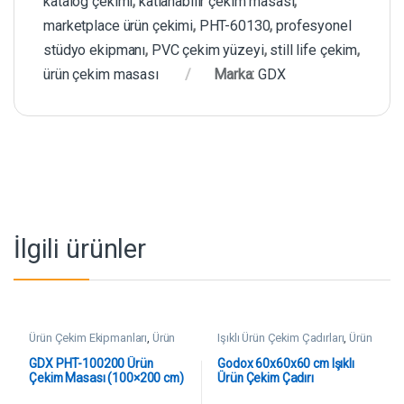
katalog çekimi
,
katlanabilir çekim masası
,
marketplace ürün çekimi
,
PHT-60130
,
profesyonel
stüdyo ekipmanı
,
PVC çekim yüzeyi
,
still life çekim
,
ürün çekim masası
Marka:
GDX
İlgili ürünler
Ürün Çekim Ekipmanları
,
Ürün
Işıklı Ürün Çekim Çadırları
,
Ürün
Çekim Masaları
Çekim Ekipmanları
GDX PHT-100200 Ürün
Godox 60x60x60 cm Işıklı
Çekim Masası (100×200 cm)
Ürün Çekim Çadırı