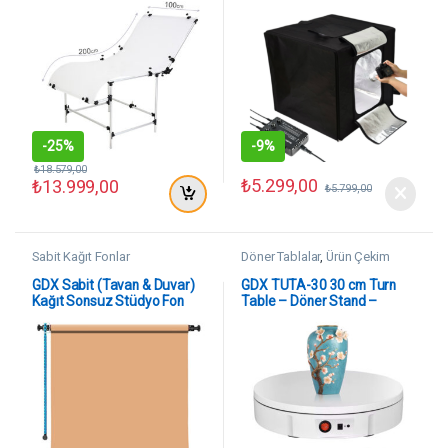
-
25%
-
9%
₺
18.579,00
₺
5.299,00
₺
13.999,00
₺
5.799,00
Sabit Kağıt Fonlar
Döner Tablalar
,
Ürün Çekim
Ekipmanları
GDX Sabit (Tavan & Duvar)
GDX TUTA-30 30 cm Turn
Kağıt Sonsuz Stüdyo Fon
Table – Döner Stand –
Perde (Beige) 2.70×11
Döner Tabla
Metre