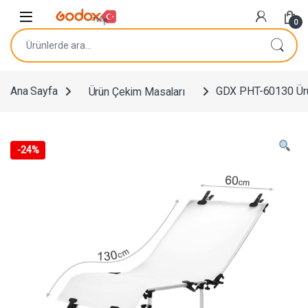
Navigasyona atla
İçeriğe geç
0
Ara:
Ana Sayfa
Ürün Çekim Masaları
GDX PHT-60130 Ür
-
24%