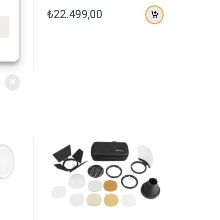
z
e
üp
₺
22.499,00
r
i
n
e
d
e
n