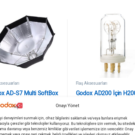
ksesuarları
Flaş Aksesuarları
x AD-S7 Multi SoftBox
Godox AD200 İçin H20
00 İçin)
Flaş Tüp
Onayı Yönet
x
Godox
(0)
(0)
iyi deneyimleri sunmak için, cihaz bilgilerini saklamak ve/veya bunlara erişmek
0
cıyla çerezler gibi teknolojiler kullanıyoruz. Bu teknolojilere izin vermek, bu sitedek
5
ama davranışı veya benzersiz kimlikler gibi verileri işlememize izin verecektir. Onay
ü
SB.GO.ADS7
Akülü Flaş & Paraflaş
memek veya onayı geri çekmek, belirli özellikleri ve işlevleri olumsuz etkileyebilir.