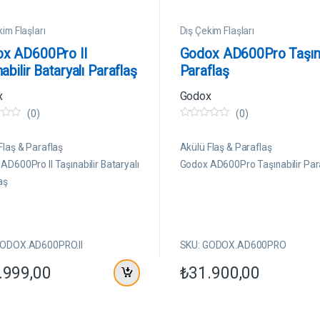
im Flaşları
Dış Çekim Flaşları
x AD600Pro II
Godox AD600Pro Taşına
abilir Bataryalı Paraflaş
Paraflaş
x
Godox
(0)
(0)
0
5
ü
Flaş & Paraflaş
Akülü Flaş & Paraflaş
z
e
AD600Pro II Taşınabilir Bataryalı
Godox AD600Pro Taşınabilir Par
r
aş
i
n
d
e
n
GODOX.AD600PRO.II
SKU: GODOX.AD600PRO
.999,00
₺
31.900,00