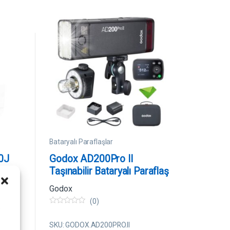
Bataryalı Paraflaşlar
0J
Godox AD200Pro II
Taşınabilir Bataryalı Paraflaş
Godox
(0)
0
i
5
ü
SKU: GODOX.AD200PRO.II