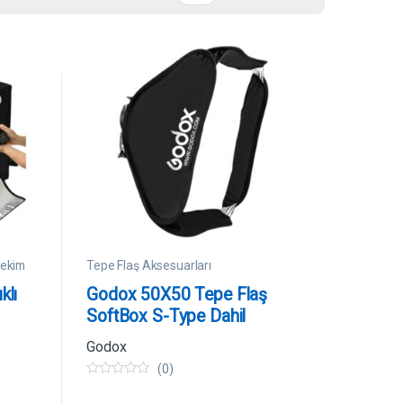
Çekim
Tepe Flaş Aksesuarları
klı
Godox 50X50 Tepe Flaş
SoftBox S-Type Dahil
Godox
(0)
0
5