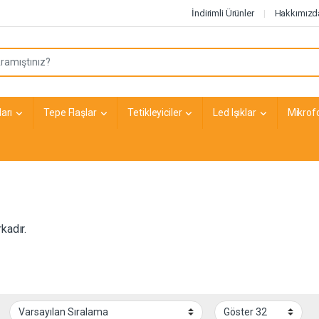
İndirimli Ürünler
Hakkımızd
arı
Tepe Flaşlar
Tetikleyiciler
Led Işıklar
Mikrof
kadır.