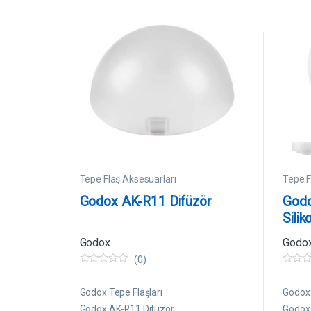
Tepe Flaş Aksesuarları
Tepe F
Godox AK-R11 Difüzör
Godo
Silik
Godox
Godo
(0)
0
0
5
5
ü
ü
Godox Tepe Flaşları
Godox 
z
z
e
e
Godox AK-R11 Difüzör
Godox 