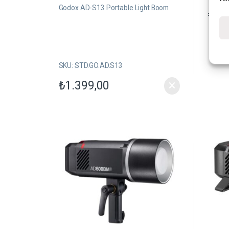
z
z
e
e
Godox AD-S13 Portable Light Boom
₺
1.
r
r
i
i
n
n
d
d
e
e
n
n
SKU: STD.GO.AD.S13
₺
1.399,00