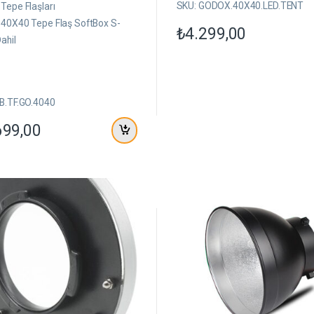
ü
SKU: GODOX.40X40.LED.TENT
Tepe Flaşları
z
e
40X40 Tepe Flaş SoftBox S-
₺
4.299,00
r
ahil
i
n
d
e
n
B.TF.GO.4040
699,00