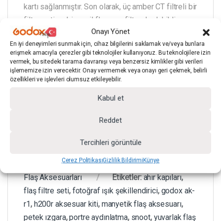
kartı sağlanmıştır. Son olarak, üç amber CT filtreli bir
filtre seti ve bir yeşil floresan filtre de dahildir.
Onayı Yönet
En iyi deneyimleri sunmak için, cihaz bilgilerini saklamak ve/veya bunlara
erişmek amacıyla çerezler gibi teknolojiler kullanıyoruz. Bu teknolojilere izin
vermek, bu sitedeki tarama davranışı veya benzersiz kimlikler gibi verileri
Paket Ağırlığı 0,8 lb / 363 gr
işlememize izin verecektir. Onay vermemek veya onayı geri çekmek, belirli
özellikleri ve işlevleri olumsuz etkileyebilir.
Kutu Boyutları (UxGxY) 7,2 x 4 x 2,1 “
Kabul et
Reddet
Tercihleri görüntüle
Çerez Politikası
Gizlilik Bildirimi
Künye
Stok kodu:
SA.GO.AKR1
Kategoriler:
Tepe
Flaş Aksesuarları
Etiketler:
ahır kapıları
,
flaş filtre seti
,
fotoğraf ışık şekillendirici
,
godox ak-
r1
,
h200r aksesuar kiti
,
manyetik flaş aksesuarı
,
petek ızgara
,
portre aydınlatma
,
snoot
,
yuvarlak flaş