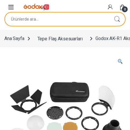
Navigasyona atla
İçeriğe geç
0
Ara:
Ana Sayfa
Tepe Flaş Aksesuarları
Godox AK-R1 Akse