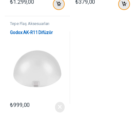
₺
1.299,00
₺
379,00
Tepe Flaş Aksesuarları
Godox AK-R11 Difüzör
₺
999,00