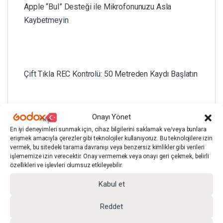
Apple “Bul” Desteği ile Mikrofonunuzu Asla
Kaybetmeyin
Çift Tıkla REC Kontrolü: 50 Metreden Kaydı Başlatın
Onayı Yönet
En iyi deneyimleri sunmak için, cihaz bilgilerini saklamak ve/veya bunlara
erişmek amacıyla çerezler gibi teknolojiler kullanıyoruz. Bu teknolojilere izin
TEKNİK ÖZELLİKLER
vermek, bu sitedeki tarama davranışı veya benzersiz kimlikler gibi verileri
işlememize izin verecektir. Onay vermemek veya onayı geri çekmek, belirli
özellikleri ve işlevleri olumsuz etkileyebilir.
Kabul et
Reddet