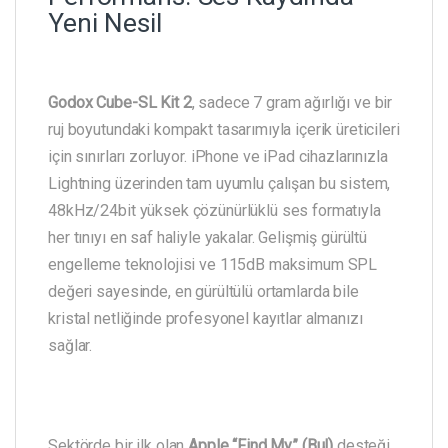
Yeni Nesil
Godox Cube-SL Kit 2
, sadece 7 gram ağırlığı ve bir
ruj boyutundaki kompakt tasarımıyla içerik üreticileri
için sınırları zorluyor. iPhone ve iPad cihazlarınızla
Lightning üzerinden tam uyumlu çalışan bu sistem,
48kHz/24bit yüksek çözünürlüklü ses formatıyla
her tınıyı en saf haliyle yakalar. Gelişmiş gürültü
engelleme teknolojisi ve 115dB maksimum SPL
değeri sayesinde, en gürültülü ortamlarda bile
kristal netliğinde profesyonel kayıtlar almanızı
sağlar.
Sektörde bir ilk olan
Apple “Find My” (Bul)
desteği