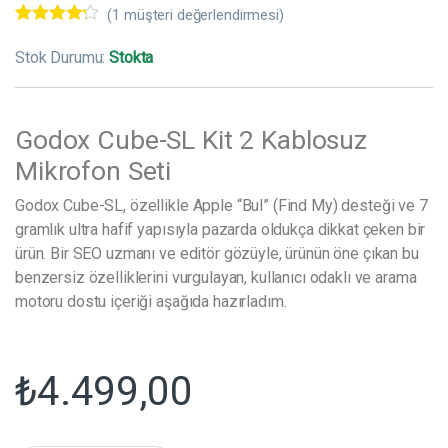
(
1
müşteri değerlendirmesi)
1
müşteri
puanına
Stok Durumu:
Stokta
dayanarak
5
üzerinden
4.00
puan
aldı
Godox Cube-SL Kit 2 Kablosuz
Mikrofon Seti
Godox Cube-SL, özellikle Apple “Bul” (Find My) desteği ve 7
gramlık ultra hafif yapısıyla pazarda oldukça dikkat çeken bir
ürün. Bir SEO uzmanı ve editör gözüyle, ürünün öne çıkan bu
benzersiz özelliklerini vurgulayan, kullanıcı odaklı ve arama
motoru dostu içeriği aşağıda hazırladım.
₺
4.499,00