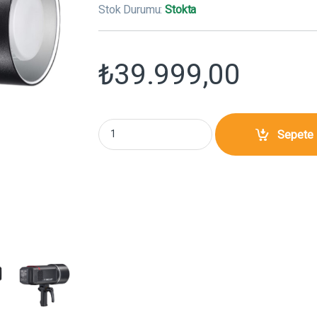
Stok Durumu:
Stokta
₺
39.999,00
Godox AD600BM II Taşınabilir Bataryalı Paraf
Sepete 