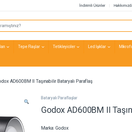
İndirimli Ürünler
Hakkımızd
arı
Tepe Flaşlar
Tetikleyiciler
Led Işıklar
Mikrof
dox AD600BM II Taşınabilir Bataryalı Paraflaş
Bataryalı Paraflaşlar
Godox AD600BM II Taşına
Marka:
Godox