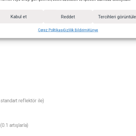
e uyumlu olan cihaz, opsiyonel AC adaptörüyle stüdyo ortamında kes
Kabul et
Reddet
Tercihleri görüntül
Çerez Politikası
Gizlilik Bildirimi
Künye
standart reflektör ile)
0.1 artışlarla)