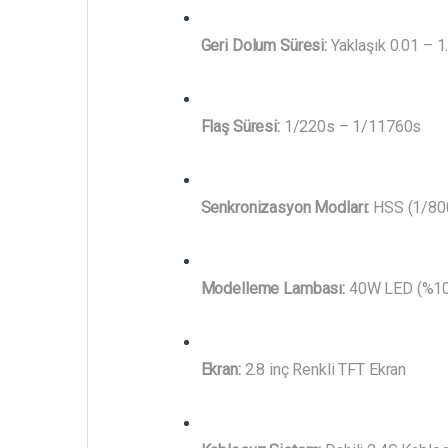
Geri Dolum Süresi:
Yaklaşık 0.01 – 1
Flaş Süresi:
1/220s – 1/11760s
Senkronizasyon Modları:
HSS (1/800
Modelleme Lambası:
40W LED (%10 
Ekran:
2.8 inç Renkli TFT Ekran