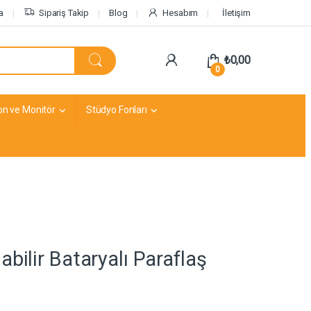
a
Sipariş Takip
Blog
Hesabım
İletişim
₺
0,00
0
on ve Monitör
Stüdyo Fonları
bilir Bataryalı Paraflaş