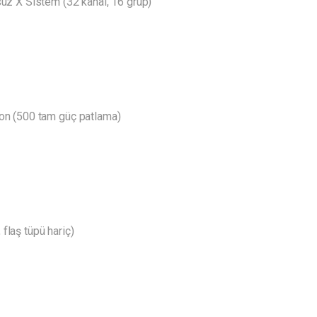
uz X Sistem (32 kanal, 16 grup)
n (500 tam güç patlama)
 flaş tüpü hariç)