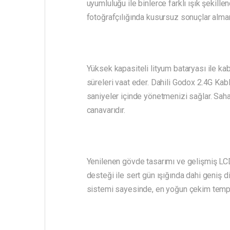
uyumluluğu ile binlerce farklı ışık şekill
fotoğrafçılığında kusursuz sonuçlar alman
Yüksek kapasiteli lityum bataryası ile ka
süreleri vaat eder. Dahili Godox 2.4G Kab
saniyeler içinde yönetmenizi sağlar. Sah
canavarıdır.
Yenilenen gövde tasarımı ve gelişmiş LCD
desteği ile sert gün ışığında dahi geniş
sistemi sayesinde, en yoğun çekim tempol