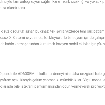
endiriciyle tam entegrasyon sağlar. Kararlı renk sıcaklığı ve yüksek
ıza olanak tanır.
blosuz özgürlük sunan bu cihaz, tek şarjla yüzlerce tam güç patlam
losuz X Sistemi sayesinde, tetikleyicilerle tam uyum içinde çalışar
ada kablo karmaşasından kurtulmak isteyen mobil ekipler için yükse
 paneli ile AD600BM II, kullanıcı deneyimini daha sezgisel hale g
 diyafram açıklıklarıyla çekim yapmanızı mümkün kılar. Güçlü model
arında bile istikrarlı performansından ödün vermeyerek profesyone