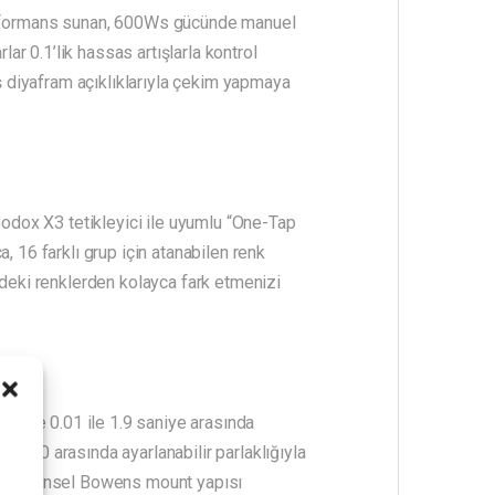
erformans sunan, 600Ws gücünde manuel
lar 0.1’lik hassas artışlarla kontrol
 diyafram açıklıklarıyla çekim yapmaya
 Godox X3 tetikleyici ile uyumlu “One-Tap
, 16 farklı grup için atanabilen renk
ndeki renklerden kolayca fark etmenizi
r ve 0.01 ile 1.9 saniye arasında
 %100 arasında ayarlanabilir parlaklığıyla
i
ır. Evrensel Bowens mount yapısı