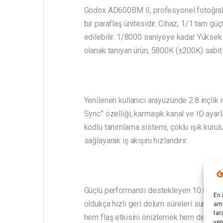
Godox AD600BM II, profesyonel fotoğra
bir paraflaş ünitesidir. Cihaz, 1/1 tam güç
edilebilir. 1/8000 saniyeye kadar Yüksek
olanak tanıyan ürün, 5800K (±200K) sabit r
Yenilenen kullanıcı arayüzünde 2.8 inçlik
Sync” özelliği, karmaşık kanal ve ID ayarl
kodlu tanımlama sistemi, çoklu ışık kurul
sağlayarak iş akışını hızlandırır.
Güçlü performansı destekleyen 10.8V/894
En 
oldukça hızlı geri dolum süreleri sunar. 
ama
tar
hem flaş etkisini önizlemek hem de video
ver