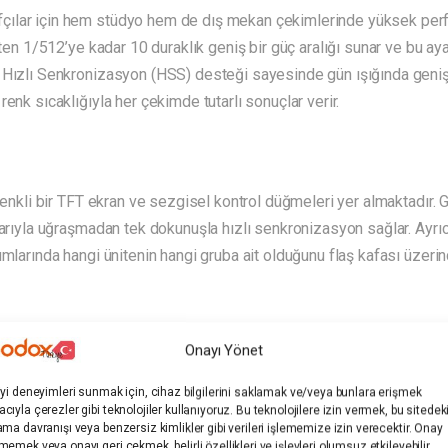
fçılar için hem stüdyo hem de dış mekan çekimlerinde yüksek p
ten 1/512’ye kadar 10 duraklık geniş bir güç aralığı sunar ve bu ayar
 Hızlı Senkronizasyon (HSS) desteği sayesinde gün ışığında geniş
enk sıcaklığıyla her çekimde tutarlı sonuçlar verir.
 renkli bir TFT ekran ve sezgisel kontrol düğmeleri yer almaktadır.
arıyla uğraşmadan tek dokunuşla hızlı senkronizasyon sağlar. Ayrıca
umlarında hangi ünitenin hangi gruba ait olduğunu flaş kafası üzeri
Onayı Yönet
0mAh lityum bataryası, tam güçte 500 patlamaya kadar enerji sağla
iyi deneyimleri sunmak için, cihaz bilgilerini saklamak ve/veya bunlara erişmek
Modelleme ışığı olarak kullanılan 40W gücündeki LED lamba, %10 ile
cıyla çerezler gibi teknolojiler kullanıyoruz. Bu teknolojilere izin vermek, bu sitedek
ama davranışı veya benzersiz kimlikler gibi verileri işlememize izin verecektir. Onay
 çekimlerinde yardımcı ışık olarak kullanılmak üzere tasarlanmışt
memek veya onayı geri çekmek, belirli özellikleri ve işlevleri olumsuz etkileyebilir.