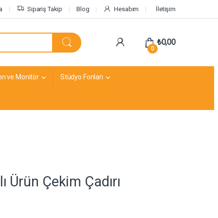
a
Sipariş Takip
Blog
Hesabım
İletişim
₺
0,00
0
on ve Monitör
Stüdyo Fonları
ı Ürün Çekim Çadırı