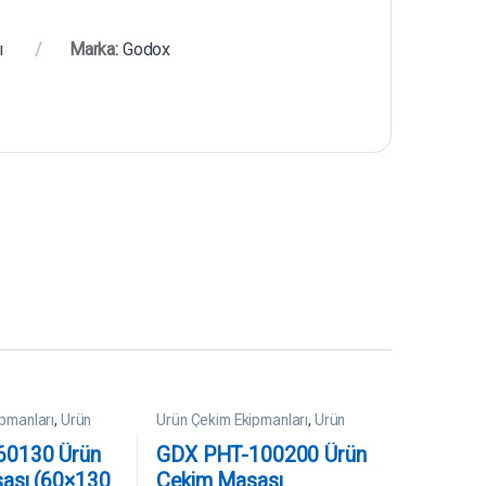
ı
Marka:
Godox
pmanları
,
Ürün
Ürün Çekim Ekipmanları
,
Ürün
ı
Çekim Masaları
60130 Ürün
GDX PHT-100200 Ürün
ası (60×130
Çekim Masası