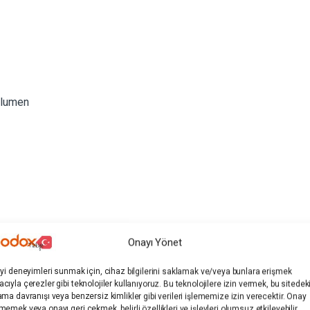
 lumen
Onayı Yönet
iyi deneyimleri sunmak için, cihaz bilgilerini saklamak ve/veya bunlara erişmek
cıyla çerezler gibi teknolojiler kullanıyoruz. Bu teknolojilere izin vermek, bu sitedek
ama davranışı veya benzersiz kimlikler gibi verileri işlememize izin verecektir. Onay
memek veya onayı geri çekmek, belirli özellikleri ve işlevleri olumsuz etkileyebilir.