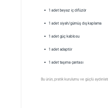
1 adet beyaz iç difüzör
1 adet siyah/gümüş dış kaplama
1 adet güç kablosu
1 adet adaptör
1 adet taşıma çantası
Bu ürün, pratik kurulumu ve güçlü aydınlat