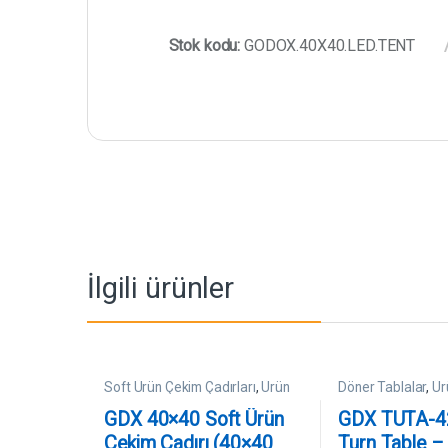
Stok kodu:
GODOX.40X40.LED.TENT
İlgili ürünler
Soft Ürün Çekim Çadırları
,
Ürün
Döner Tablalar
,
Ür
Çekim Ekipmanları
Ekipmanları
GDX 40×40 Soft Ürün
GDX TUTA-4
Çekim Çadırı (40×40
Turn Table –