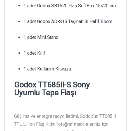
1 adet Godox SB1520 Flaş SoftBox 15×20 cm
1 adet Godox AD-S13 Taşınabilir Hafif Boom
1 adet Mini Stand
1 adet Kılıf
1 adet Kullanım Klavuzu
Godox TT685II-S Sony
Uyumlu Tepe Flaşı
Güç, hız ve entegre radyo iletimi, Godox’un TT685 II
TTL Li-Ion Flaş Kitini fotoğraf makineleriniz için