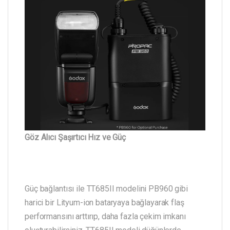
Göz Alıcı Şaşırtıcı Hız ve Güç
Güç bağlantısı ile TT685II modelini PB960 gibi
harici bir Lityum-ion bataryaya bağlayarak flaş
performansını arttırıp, daha fazla çekim imkanı