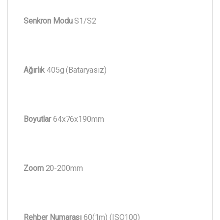
Senkron Modu
S1/S2
Ağırlık
405g (Bataryasız)
Boyutlar
64x76x190mm
Zoom
20-200mm
Rehber Numarası
60(1m) (ISO100)