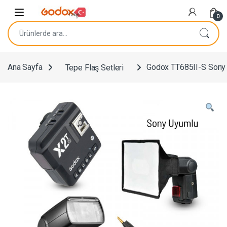
Navigasyona atla
İçeriğe geç
0
Ara:
Ana Sayfa
Tepe Flaş Setleri
Godox TT685II-S Sony F