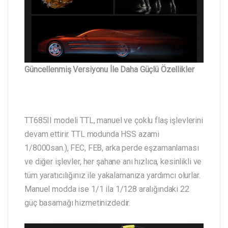
Güncellenmiş Versiyonu İle Daha Güçlü Özellikler
TT685II modeli TTL, manuel ve çoklu flaş işlevlerini
devam ettirir. TTL modunda HSS azami
1/8000san.), FEC, FEB, arka perde eşzamanlaması
ve diğer işlevler, her şahane anı hızlıca, kesinlikli ve
tüm yaratıcılığınız ile yakalamanıza yardımcı olurlar.
Manuel modda ise 1/1 ila 1/128 aralığındaki 22
güç basamağı hizmetinizdedir.