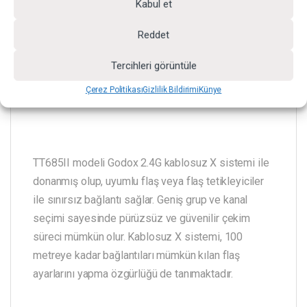
Kabul et
Reddet
Tercihleri görüntüle
Çerez Politikası
Gizlilik Bildirimi
Künye
Godox 2.4G Kablosuz X Sistemi
TT685II modeli Godox 2.4G kablosuz X sistemi ile
donanmış olup, uyumlu flaş veya flaş tetikleyiciler
ile sınırsız bağlantı sağlar. Geniş grup ve kanal
seçimi sayesinde pürüzsüz ve güvenilir çekim
süreci mümkün olur. Kablosuz X sistemi, 100
metreye kadar bağlantıları mümkün kılan flaş
ayarlarını yapma özgürlüğü de tanımaktadır.