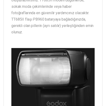
oluşturabilirsiniz. TT685II modeli düğünlerde,
sokak moda çekimlerinde veya haber
fotoğraflarında en güvenilir yardımcınız olacaktır.
TT685II flaşı PB960 bataryaya bağladığınızda,
gerekli olan pillerin (ayrı satılır) yerleştiğinden emin
olunuz.