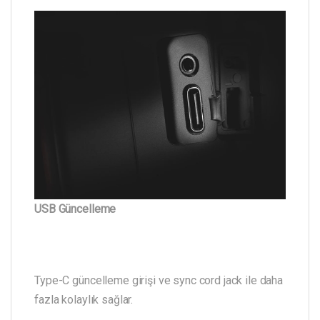
USB Güncelleme
Type-C güncelleme girişi ve sync cord jack ile daha
fazla kolaylık sağlar.