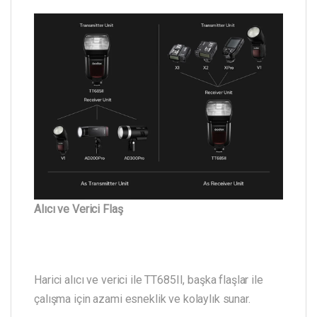
Alıcı ve Verici Flaş
Harici alıcı ve verici ile TT685II, başka flaşlar ile
çalışma için azami esneklik ve kolaylık sunar.