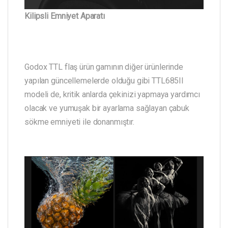
Kilipsli Emniyet Aparatı
Godox TTL flaş ürün gamının diğer ürünlerinde
yapılan güncellemelerde olduğu gibi TTL685II
modeli de, kritik anlarda çekinizi yapmaya yardımcı
olacak ve yumuşak bir ayarlama sağlayan çabuk
sökme emniyeti ile donanmıştır.