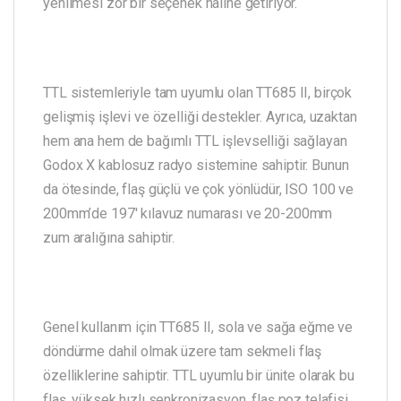
yenilmesi zor bir seçenek haline getiriyor.
TTL sistemleriyle tam uyumlu olan TT685 II, birçok
gelişmiş işlevi ve özelliği destekler. Ayrıca, uzaktan
hem ana hem de bağımlı TTL işlevselliği sağlayan
Godox X kablosuz radyo sistemine sahiptir. Bunun
da ötesinde, flaş güçlü ve çok yönlüdür, ISO 100 ve
200mm’de 197′ kılavuz numarası ve 20-200mm
zum aralığına sahiptir.
Genel kullanım için TT685 II, sola ve sağa eğme ve
döndürme dahil olmak üzere tam sekmeli flaş
özelliklerine sahiptir. TTL uyumlu bir ünite olarak bu
flaş, yüksek hızlı senkronizasyon, flaş poz telafisi,