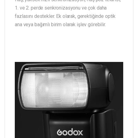
1. ve 2. perde senkronizasyonu ve çok daha
fazlasını destekler. Ek olarak, gerektiğinde optik
ana veya bağımlı birim olarak işlev görebilir.