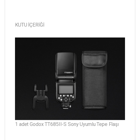
KUTU İÇERİĞİ
1 adet Godox TT685II-S Sony Uyumlu Tepe Flaşı