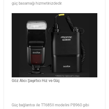
güç basamağı hizmetinizdedir.
Göz Alıcı Şaşırtıcı Hız ve Güç
Güç bağlantısı ile TT685II modelini PB960 gibi