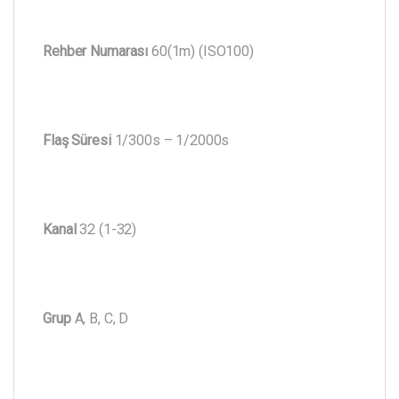
Rehber Numarası
60(1m) (ISO100)
Flaş Süresi
1/300s – 1/2000s
Kanal
32 (1-32)
Grup
A, B, C, D