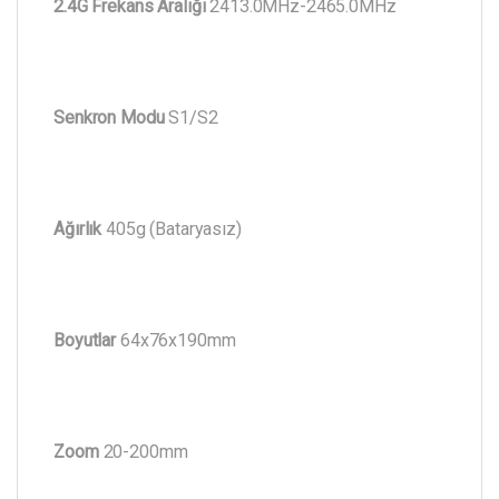
2.4G Frekans Aralığı
2413.0MHz-2465.0MHz
Senkron Modu
S1/S2
Ağırlık
405g (Bataryasız)
Boyutlar
64x76x190mm
Zoom
20-200mm