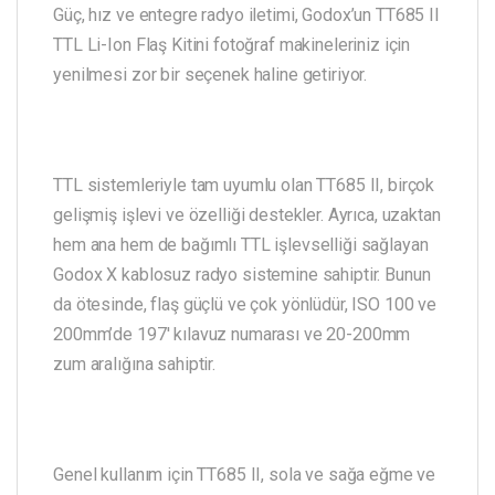
Güç, hız ve entegre radyo iletimi, Godox’un TT685 II
TTL Li-Ion Flaş Kitini fotoğraf makineleriniz için
yenilmesi zor bir seçenek haline getiriyor.
TTL sistemleriyle tam uyumlu olan TT685 II, birçok
gelişmiş işlevi ve özelliği destekler. Ayrıca, uzaktan
hem ana hem de bağımlı TTL işlevselliği sağlayan
Godox X kablosuz radyo sistemine sahiptir. Bunun
da ötesinde, flaş güçlü ve çok yönlüdür, ISO 100 ve
200mm’de 197′ kılavuz numarası ve 20-200mm
zum aralığına sahiptir.
Genel kullanım için TT685 II, sola ve sağa eğme ve