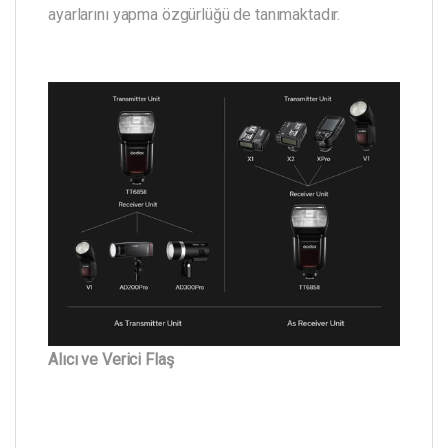
ayarlarını yapma özgürlüğü de tanımaktadır.
Alıcı ve Verici Flaş