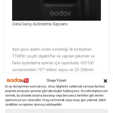
Daha Geniş Aydınlatma Kapsamı
Aşırı gücü azami zoom esnekliği ile birleştiren
TT685II çeşitli objektifler ile yapılan çekimler ve
farklı aydınlatma ayarları için uyumludur. ISO100
seviyesindeki 197’ rehber sayısı ve 20-200mm
zoom aralığı ile TT685II her çekim için gerekli olan
Onayı Yönet
geniş ve düz ışığı sunmaktadır.
En iyi deneyimleri sunmak için, cihaz bilgilerini saklamak ve/veya bunlara
erişmek amacıyla çerezler gibi teknolojiler kullanıyoruz. Bu teknolojilere izin
vermek, bu sitedeki tarama davranışı veya benzersiz kimlikler gibi verileri
işlememize izin verecektir. Onay vermemek veya onayı geri çekmek, belirli
özellikleri ve işlevleri olumsuz etkileyebilir.