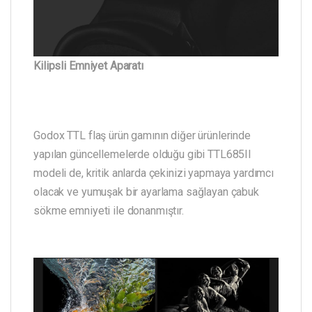
Kilipsli Emniyet Aparatı
Godox TTL flaş ürün gamının diğer ürünlerinde
yapılan güncellemelerde olduğu gibi TTL685II
modeli de, kritik anlarda çekinizi yapmaya yardımcı
olacak ve yumuşak bir ayarlama sağlayan çabuk
sökme emniyeti ile donanmıştır.