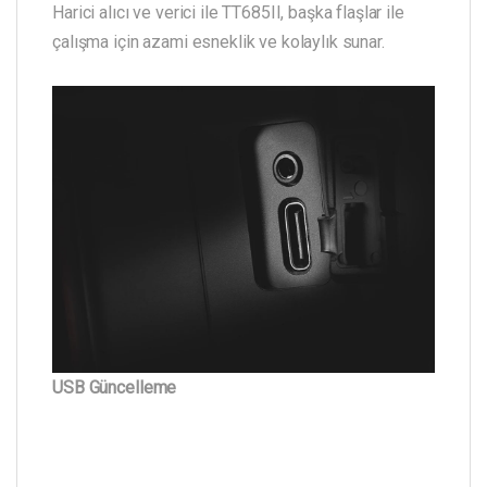
Harici alıcı ve verici ile TT685II, başka flaşlar ile
çalışma için azami esneklik ve kolaylık sunar.
USB Güncelleme