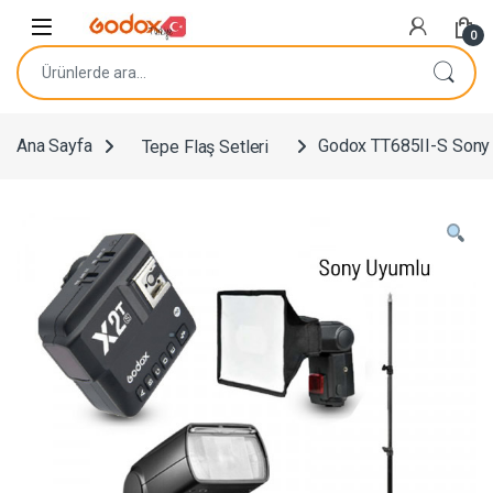
Navigasyona atla
İçeriğe geç
0
Ara:
Ana Sayfa
Tepe Flaş Setleri
Godox TT685II-S Sony Fl