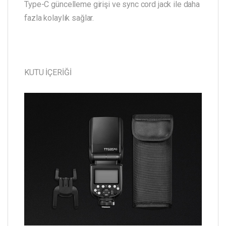
Type-C güncelleme girişi ve sync cord jack ile daha
fazla kolaylık sağlar.
KUTU İÇERİĞİ