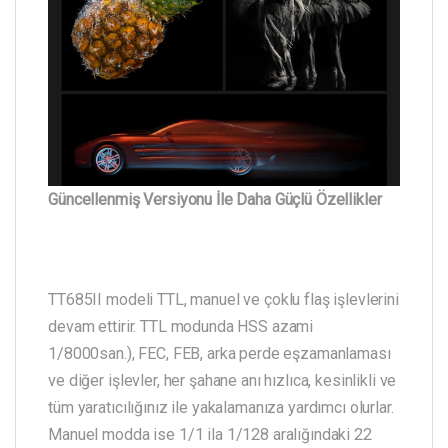
Güncellenmiş Versiyonu İle Daha Güçlü Özellikler
TT685II modeli TTL, manuel ve çoklu flaş işlevlerini
devam ettirir. TTL modunda HSS azami
1/8000san.), FEC, FEB, arka perde eşzamanlaması
ve diğer işlevler, her şahane anı hızlıca, kesinlikli ve
tüm yaratıcılığınız ile yakalamanıza yardımcı olurlar.
Manuel modda ise 1/1 ila 1/128 aralığındaki 22