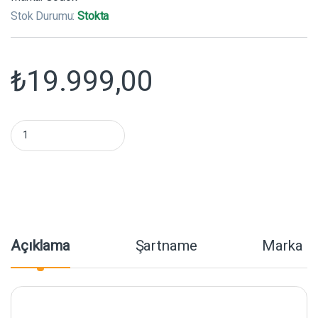
Stok Durumu:
Stokta
₺
19.999,00
Godox LE200 Bicolor Video Led Işık miktar
Açıklama
Şartname
Marka