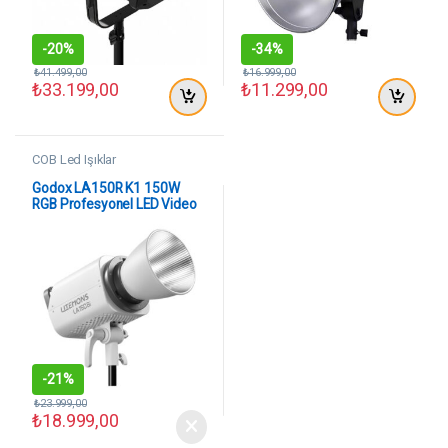
-
20%
-
34%
₺
41.499,00
₺
16.999,00
₺
33.199,00
₺
11.299,00
COB Led Işıklar
Godox LA150R K1 150W
RGB Profesyonel LED Video
Aydınlatma Işığı
-
21%
₺
23.999,00
₺
18.999,00