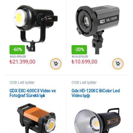
-
60%
-
20%
₺
53.499,00
₺
13.379,00
₺
21.399,00
₺
10.699,00
COB Led Işıklar
COB Led Işıklar
GDX EXC-600C II Video ve
Gdx HD-120II C BiColor Led
Fotoğraf Sürekli Işık
Video Işığı