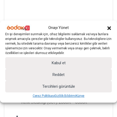
Onayı Yönet
En iyi deneyimleri sunmak için, cihaz bilgilerini saklamak ve/veya bunlara
Model: Godox LE200Bi
erişmek amacıyla çerezler gibi teknolojiler kullanıyoruz. Bu teknolojilere izin
vermek, bu sitedeki tarama davranışı veya benzersiz kimlikler gibi verileri
işlememize izin verecektir. Onay vermemek veya onayı geri çekmek, belirli
özellikleri ve işlevleri olumsuz etkileyebilir.
Güç Tüketimi: 220W
Kabul et
Reddet
Güç Kaynağı: AC 100V–240V ~ 50/60Hz
Tercihleri görüntüle
Çerez Politikası
Gizlilik Bildirimi
Künye
Renk Sıcaklığı (CCT): 2800K – 6500K