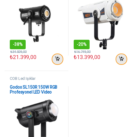
-
38%
-
20%
₺
34.509,00
₺
16.749,00
₺
21.399,00
₺
13.399,00
COB Led Işıklar
Godox SL150R 150W RGB
Profesyonel LED Video
Aydınlatma