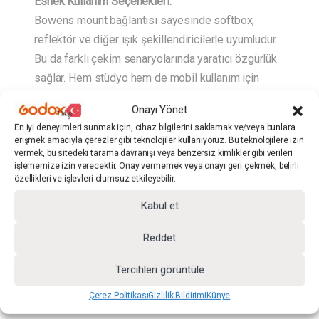
Esnek Kullanım Seçenekleri:
Bowens mount bağlantısı sayesinde softbox,
reflektör ve diğer ışık şekillendiricilerle uyumludur.
Bu da farklı çekim senaryolarında yaratıcı özgürlük
sağlar. Hem stüdyo hem de mobil kullanım için
uygundur.
Onayı Yönet
En iyi deneyimleri sunmak için, cihaz bilgilerini saklamak ve/veya bunlara
erişmek amacıyla çerezler gibi teknolojiler kullanıyoruz. Bu teknolojilere izin
vermek, bu sitedeki tarama davranışı veya benzersiz kimlikler gibi verileri
işlememize izin verecektir. Onay vermemek veya onayı geri çekmek, belirli
Güç Seçenekleri:
özellikleri ve işlevleri olumsuz etkileyebilir.
48V DC adaptör ile çalışmasının yanı sıra V-Mount
Kabul et
bataryalar ile de kullanılabilir.
(Not: Batarya kutuya dahil değildir.)
Reddet
Tercihleri görüntüle
Çerez Politikası
Gizlilik Bildirimi
Künye
Kullanım Alanları: