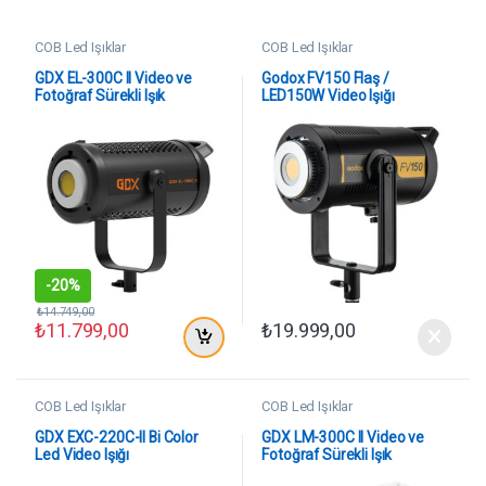
COB Led Işıklar
COB Led Işıklar
GDX EL-300C II Video ve
Godox FV150 Flaş /
Fotoğraf Sürekli Işık
LED150W Video Işığı
-
20%
₺
14.749,00
₺
11.799,00
₺
19.999,00
COB Led Işıklar
COB Led Işıklar
GDX EXC-220C-II Bi Color
GDX LM-300C II Video ve
Led Video Işığı
Fotoğraf Sürekli Işık