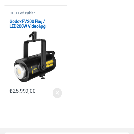
COB Led Işıklar
Godox FV200 Flaş /
LED200W Video Işığı
₺
25.999,00