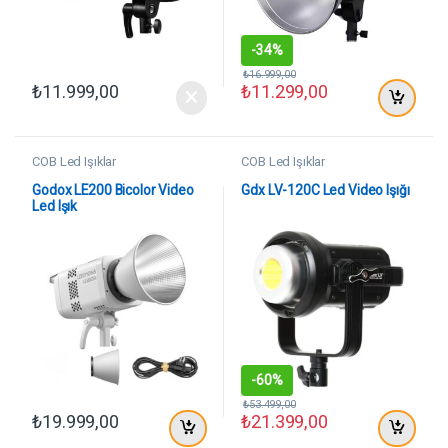
-
34%
₺
16.999,00
₺
11.999,00
₺
11.299,00
COB Led Işıklar
COB Led Işıklar
Godox LE200 Bicolor Video
Gdx LV-120C Led Video Işığı
Led Işık
-
60%
₺
53.499,00
₺
19.999,00
₺
21.399,00