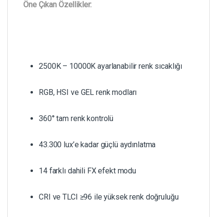
Öne Çıkan Özellikler:
2500K – 10000K ayarlanabilir renk sıcaklığı
RGB, HSI ve GEL renk modları
360° tam renk kontrolü
43.300 lux’e kadar güçlü aydınlatma
14 farklı dahili FX efekt modu
CRI ve TLCI ≥96 ile yüksek renk doğruluğu