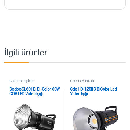
İlgili ürünler
COB Led Işıklar
COB Led Işıklar
Godox SL60II Bi Bi-Color 60W
Gdx HD-120II C BiColor Led
COB LED Video Işığı
Video Işığı