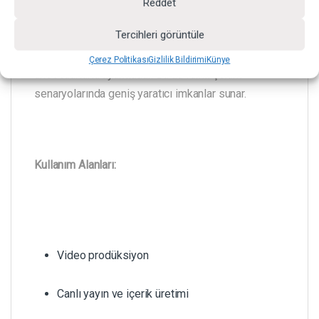
Reddet
Esnek Aksesuar Uyumluluğu:
Tercihleri görüntüle
Evrensel Bowens mount bağlantısı sayesinde
softbox, reflektör ve diğer ışık şekillendirici
Çerez Politikası
Gizlilik Bildirimi
Künye
aksesuarlarla uyumludur. Bu da farklı çekim
senaryolarında geniş yaratıcı imkanlar sunar.
Kullanım Alanları:
Video prodüksiyon
Canlı yayın ve içerik üretimi