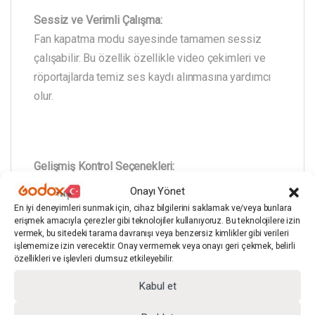
Sessiz ve Verimli Çalışma:
Fan kapatma modu sayesinde tamamen sessiz
çalışabilir. Bu özellik özellikle video çekimleri ve
röportajlarda temiz ses kaydı alınmasına yardımcı
olur.
Gelişmiş Kontrol Seçenekleri:
Cihaz; dahili kontrol paneli, mobil uygulama,
Onayı Yönet
DMX512 ve uzaktan kumanda (opsiyonel) ile
En iyi deneyimleri sunmak için, cihaz bilgilerini saklamak ve/veya bunlara
erişmek amacıyla çerezler gibi teknolojiler kullanıyoruz. Bu teknolojilere izin
yönetilebilir. Bu sayede ışık ayarlarını uzaktan
vermek, bu sitedeki tarama davranışı veya benzersiz kimlikler gibi verileri
kolayca kontrol edebilir ve çoklu ışık sistemleriyle
işlememize izin verecektir. Onay vermemek veya onayı geri çekmek, belirli
özellikleri ve işlevleri olumsuz etkileyebilir.
senkronize çalışabilirsiniz.
Kabul et