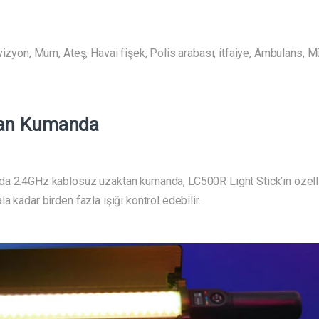
evizyon, Mum, Ateş, Havai fişek, Polis arabası, itfaiye, Ambulans,
tan Kumanda
da 2.4GHz kablosuz uzaktan kumanda, LC500R Light Stick’ın özelli
 kadar birden fazla ışığı kontrol edebilir.