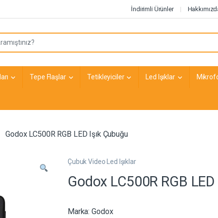
İndirimli Ürünler
Hakkımızd
arı
Tepe Flaşlar
Tetikleyiciler
Led Işıklar
Mikrof
Godox LC500R RGB LED Işık Çubuğu
Çubuk Video Led Işıklar
Godox LC500R RGB LED 
Marka:
Godox