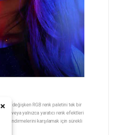
ğı ile değişken RGB renk paletini tek bir
eşmek veya yalnızca yaratıcı renk efektleri
recelendirmelerini karşılamak için sürekli
i