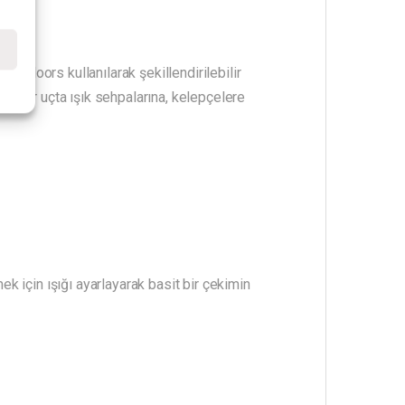
e
 barndoors kullanılarak şekillendirilebilir
her bir uçta ışık sehpalarına, kelepçelere
ek için ışığı ayarlayarak basit bir çekimin