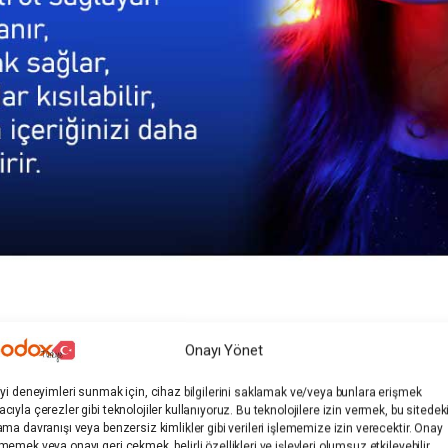
Çubuğu LC500R, genişletilmiş sürekli değişken renk sıcaklığı aralı
Onayı Yönet
,25″ ışık çubuğu ortam koşullarını karşılamak, diğer armatürlerle eşl
iyi deneyimleri sunmak için, cihaz bilgilerini saklamak ve/veya bunlara erişmek
zelliğiyle aydınlatma gereksinimlerini ve yüksek CRI 96 / TLCI 98 de
cıyla çerezler gibi teknolojiler kullanıyoruz. Bu teknolojilere izin vermek, bu sitedek
ama davranışı veya benzersiz kimlikler gibi verileri işlememize izin verecektir. Onay
memek veya onayı geri çekmek, belirli özellikleri ve işlevleri olumsuz etkileyebilir.