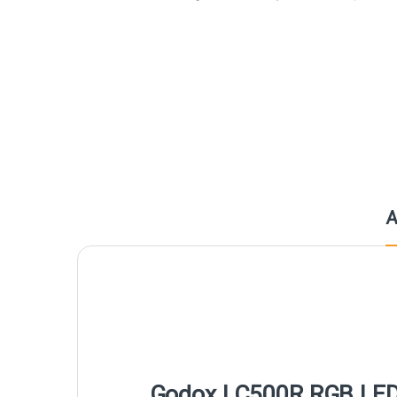
A
Godox LC500R RGB LED