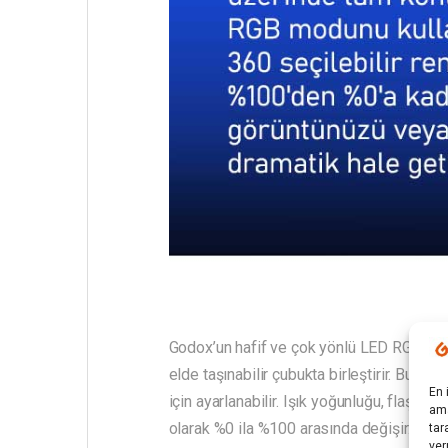
Godox’un hafif ve çok yönlü LED RGB Işık 
elde taşınabilir çubukta birleştirir. Bu 24
En 
için ayarlanabilir. Işık yoğunluğu, flaş ö
ama
olarak %0 ila %100 arasında değişir.
tar
ver