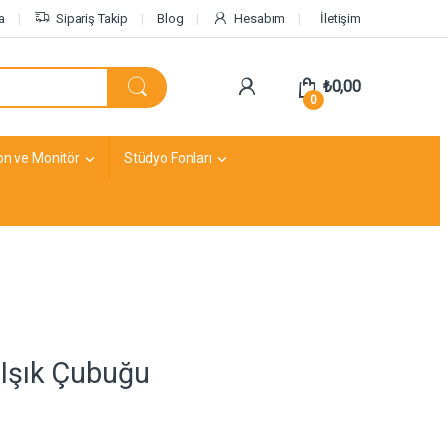
a
Sipariş Takip
Blog
Hesabım
İletişim
₺
0,00
0
on ve Monitör
Stüdyo Fonları
Işık Çubuğu