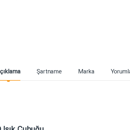
çıklama
Şartname
Marka
Yoruml
 Işık Çubuğu