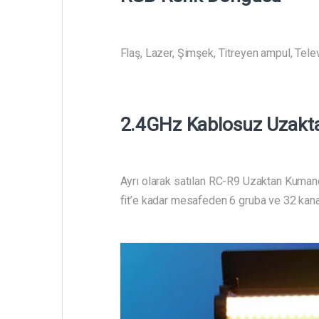
Flaş, Lazer, Şimşek, Titreyen ampul, Tel
2.4GHz Kablosuz Uzak
Ayrı olarak satılan RC-R9 Uzaktan Kuman
fit’e kadar mesafeden 6 gruba ve 32 kanala