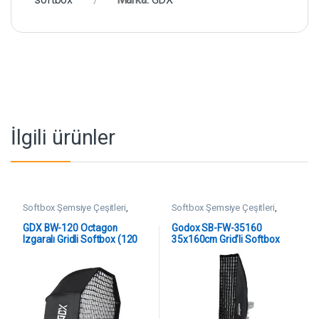
İlgili ürünler
Softbox Şemsiye Çeşitleri
,
Softbox Şemsiye Çeşitleri
,
SoftBoxlar
SoftBoxlar
GDX BW-120 Octagon
Godox SB-FW-35160
Izgaralı Gridli Softbox (120
35x160cm Grid’li Softbox
cm Bowens)
Bowens