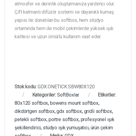
atmosfer ve derinlik oluşturmanıza yardımcı olur.
Çift katmanlı difüzör sistemi ve dayanıklı kumaş
yapısı ile donatılan bu softbox, hem stüdyo
ortamında hem de mobil çekimlerde yüksek ışık
kalitesi ve uzun ömürlü kullanım vaat eder.
Stok kodu:
GDX.ONETICK.SBW80X120
Kategoriler:
SoftBoxlar
Etiketler:
80x120 softbox
,
bowens mount softbox
,
dikdörtgen softbox
,
gdx softbox
,
gridli softbox
,
petekli softbox
,
portre softbox
,
profesyonel ışık
şekillendirici
,
stüdyo ışık yumuşatıcı
,
ürün çekim
softbox
Marka:
GDX