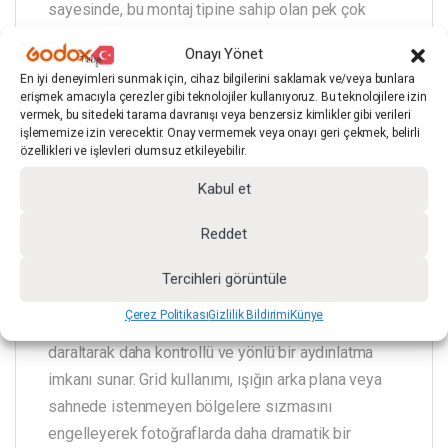
sayesinde, bu montaj tipine sahip olan pek çok
stüdyo flaşı ve sürekli ışık kaynağıyla tam uyumlu
Onayı Yönet
bir şekilde çalışır. Geniş aydınlatma yüzeyi, ışığın
En iyi deneyimleri sunmak için, cihaz bilgilerini saklamak ve/veya bunlara
konunun üzerine oldukça yumuşak ve homojen bir
erişmek amacıyla çerezler gibi teknolojiler kullanıyoruz. Bu teknolojilere izin
şekilde yayılmasını sağlayarak sert gölgeleri
vermek, bu sitedeki tarama davranışı veya benzersiz kimlikler gibi verileri
işlememize izin verecektir. Onay vermemek veya onayı geri çekmek, belirli
minimize eder; bu özellik onu özellikle portre,
özellikleri ve işlevleri olumsuz etkileyebilir.
moda ve büyük ölçekli ürün çekimleri için ideal bir
Kabul et
seçenek haline getirir.
Reddet
Tercihleri görüntüle
Ürünün en önemli avantajlarından biri olan
Çerez Politikası
Gizlilik Bildirimi
Künye
çıkarılabilir petek (grid) yapısı, ışığın yayılma açısını
daraltarak daha kontrollü ve yönlü bir aydınlatma
imkanı sunar. Grid kullanımı, ışığın arka plana veya
sahnede istenmeyen bölgelere sızmasını
engelleyerek fotoğraflarda daha dramatik bir