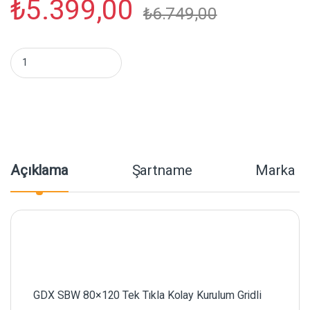
₺
5.399,00
₺
6.749,00
GDX SBW 80x120 Gridli Softbox (80x120cm Bowens) miktar
Açıklama
Şartname
Marka
GDX SBW 80×120 Tek Tıkla Kolay Kurulum Gridli