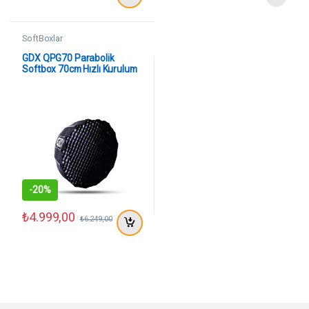
SoftBoxlar
GDX QPG70 Parabolik
Softbox 70cm Hızlı Kurulum
Gridli Bowens Mount Video
Işık Şekillendirici
-
20%
₺
4.999,00
₺
6.249,00