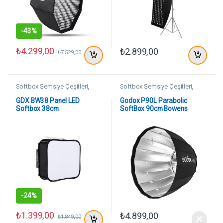
-
43%
₺
4.299,00
₺
2.899,00
₺
7.529,00
Softbox Şemsiye Çeşitleri
,
Softbox Şemsiye Çeşitleri
,
SoftBoxlar
SoftBoxlar
GDX BW38 Panel LED
Godox P90L Parabolic
Softbox 38cm
SoftBox 90cm Bowens
-
24%
₺
1.399,00
₺
4.899,00
₺
1.849,00