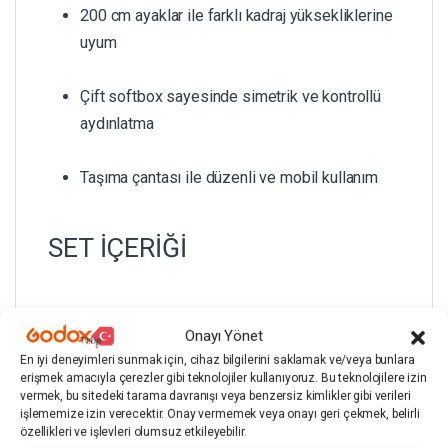
200 cm ayaklar ile farklı kadraj yüksekliklerine
uyum
Çift softbox sayesinde simetrik ve kontrollü
aydınlatma
Taşıma çantası ile düzenli ve mobil kullanım
SET İÇERİĞİ
Onayı Yönet
2 adet
GDX 50×70 Softbox
(Tek Duylu)
En iyi deneyimleri sunmak için, cihaz bilgilerini saklamak ve/veya bunlara
erişmek amacıyla çerezler gibi teknolojiler kullanıyoruz. Bu teknolojilere izin
vermek, bu sitedeki tarama davranışı veya benzersiz kimlikler gibi verileri
2 adet
GDX Işık Ayağı
– 200 cm
işlememize izin verecektir. Onay vermemek veya onayı geri çekmek, belirli
özellikleri ve işlevleri olumsuz etkileyebilir.