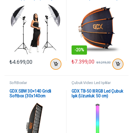
İkili Set Bundle
Fotoğraf Softbox
-
20%
₺
7.399,00
₺
4.699,00
₺
9.249,00
SoftBoxlar
Çubuk Video Led Işıklar
GDX SBW 30×140 Gridli
GDX TB-50 III RGB Led Çubuk
Softbox (30x140cm
Işık (Uzunluk: 50 cm)
Bowens)