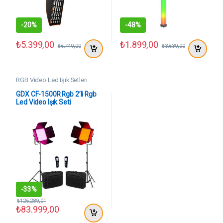
-
20%
-
48%
₺
5.399,00
₺
1.899,00
₺
6.749,00
₺
3.639,00
RGB Video Led Işık Setleri
GDX CF-1500R Rgb 2’li Rgb
Led Video Işık Seti
-
33%
₺
126.289,01
₺
83.999,00