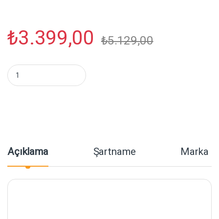
₺
3.399,00
₺
5.129,00
Gdx TLB-2 Twin Pro 50x70 Softbox Kit - Lambasız miktar
Açıklama
Şartname
Marka