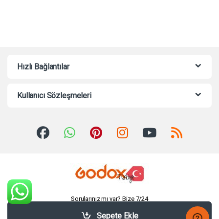
Hızlı Bağlantılar
Kullanıcı Sözleşmeleri
Sorularınız mı var? Bize 7/24
Whatsappdan Yazabilirsiniz!
Sepete Ekle
+90535 463 6636