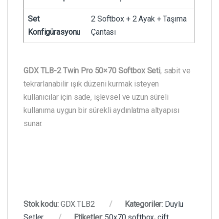
Set
2 Softbox + 2 Ayak + Taşıma
Konfigürasyonu
Çantası
GDX TLB-2 Twin Pro 50×70 Softbox Seti
, sabit ve
tekrarlanabilir ışık düzeni kurmak isteyen
kullanıcılar için sade, işlevsel ve uzun süreli
kullanıma uygun bir sürekli aydınlatma altyapısı
sunar.
Stok kodu:
GDX.TLB2
Kategoriler:
Duylu
Setler
Etiketler:
50x70 softbox
,
çift