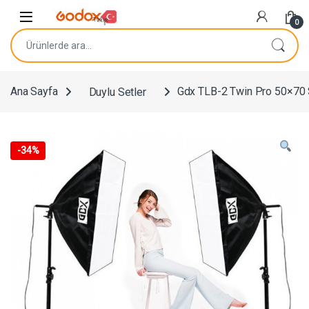
Navigasyona atla
İçeriğe geç
0
Ara:
Ana Sayfa
Duylu Setler
Gdx TLB-2 Twin Pro 50×70 
-
34%