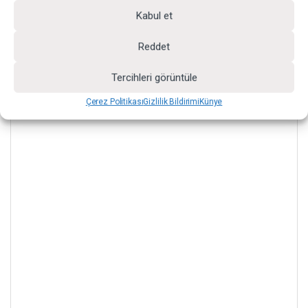
1 adet
GDX Taşıma Çantası
Kabul et
Reddet
TEKNİK BİLGİLER
Tercihleri görüntüle
Çerez Politikası
Gizlilik Bildirimi
Künye