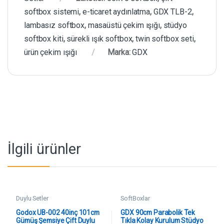
softbox sistemi
,
e-ticaret aydınlatma
,
GDX TLB-2
,
lambasız softbox
,
masaüstü çekim ışığı
,
stüdyo
softbox kiti
,
sürekli ışık softbox
,
twin softbox seti
,
ürün çekim ışığı
Marka:
GDX
İlgili ürünler
Duylu Setler
SoftBoxlar
Godox UB-002 40inç 101cm
GDX 90cm Parabolik Tek
Gümüş Şemsiye Çift Duylu
Tıkla Kolay Kurulum Stüdyo