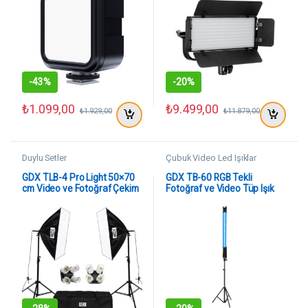
-
43%
-
20%
₺
1.099,00
₺
9.499,00
₺
1.929,00
₺
11.879,00
Duylu Setler
Çubuk Video Led Işıklar
GDX TLB-4 Pro Light 50×70
GDX TB-60 RGB Tekli
cm Video ve Fotoğraf Çekim
Fotoğraf ve Video Tüp Işık
2’li SoftBox Seti – 4 Duylu
Seti
Softbox – Lambasız