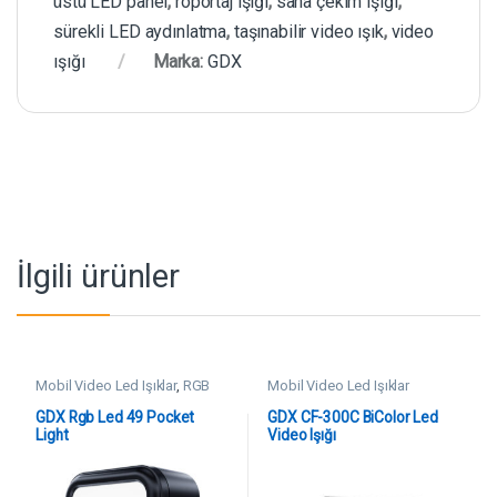
üstü LED panel
,
röportaj ışığı
,
saha çekim ışığı
,
sürekli LED aydınlatma
,
taşınabilir video ışık
,
video
ışığı
Marka:
GDX
İlgili ürünler
Mobil Video Led Işıklar
,
RGB
Mobil Video Led Işıklar
Video Led Işıklar
GDX Rgb Led 49 Pocket
GDX CF-300C BiColor Led
Light
Video Işığı