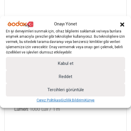
Model:
GDX Pro 228AS
Onayı Yönet
En iyi deneyimleri sunmak için, cihaz bilgilerini saklamak ve/veya bunlara
erişmek amacıyla çerezler gibi teknolojiler kullanıyoruz. Bu teknolojilere izin
vermek, bu sitedeki tarama davranışı veya benzersiz kimlikler gibi verileri
işlememize izin verecektir. Onay vermemek veya onayı geri çekmek, belirli
LED:
228 PCS LED
özellikleri ve işlevleri olumsuz etkileyebilir.
Kabul et
Reddet
Güç:
20W
Tercihleri görüntüle
Çerez Politikası
Gizlilik Bildirimi
Künye
Lümen:
1000 Lux / 1 m