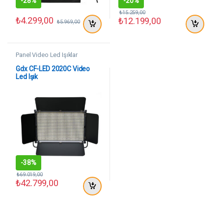
-
28%
-
20%
₺
15.259,00
₺
4.299,00
₺
12.199,00
₺
5.969,00
Panel Video Led Işıklar
Gdx CF-LED 2020C Video
Led Işık
-
38%
₺
69.019,00
₺
42.799,00