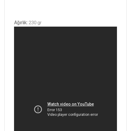
Ağırlık:
230 gr