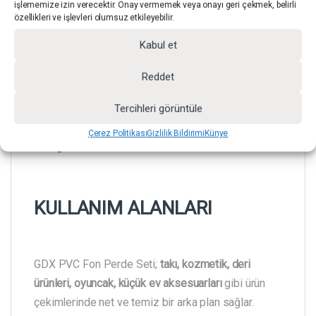
işlememize izin verecektir. Onay vermemek veya onayı geri çekmek, belirli
Kırışmaz Yapı:
Kat izi ve kırılma oluşmadan rulo
özellikleri ve işlevleri olumsuz etkileyebilir.
halinde taşınabilir.
Kabul et
Renk Tutarlılığı:
Ürün ve kişi çekimlerinde
Reddet
dikkat dağıtmayan düz mavi ton sunar.
Tercihleri görüntüle
Taşınabilir Sistem:
Sabit stüdyo kurulumuna
Çerez Politikası
Gizlilik Bildirimi
Künye
gerek kalmadan her ortamda kullanılabilir.
KULLANIM ALANLARI
GDX PVC Fon Perde Seti;
takı, kozmetik, deri
ürünleri, oyuncak, küçük ev aksesuarları
gibi ürün
çekimlerinde net ve temiz bir arka plan sağlar.