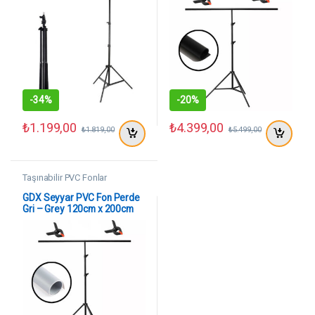
-
34%
-
20%
₺
1.199,00
₺
4.399,00
₺
1.819,00
₺
5.499,00
Taşınabilir PVC Fonlar
GDX Seyyar PVC Fon Perde
Gri – Grey 120cm x 200cm