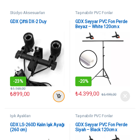
Stüdyo Aksesuarları
Taşınabilir PVC Fonlar
GDX Çiftli DX-2 Duy
GDX Seyyar PVC Fon Perde
Beyaz – White 120cm x
200cm
-
23%
-
20%
₺
1.169,00
₺
4.399,00
₺
899,00
₺
5.499,00
Işık Ayakları
Taşınabilir PVC Fonlar
GDX LS-260D Kalın Işık Ayağı
GDX Seyyar PVC Fon Perde
(260 cm)
Siyah – Black 120cm x
200cm