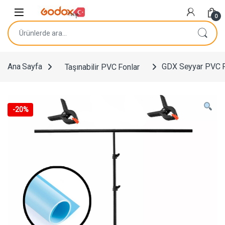
Navigasyona atla
İçeriğe geç
0
Ara:
Ana Sayfa
Taşınabilir PVC Fonlar
GDX Seyyar PVC F
-
20%