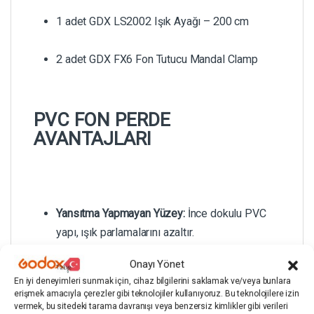
1 adet GDX LS2002 Işık Ayağı – 200 cm
2 adet GDX FX6 Fon Tutucu Mandal Clamp
PVC FON PERDE
AVANTAJLARI
Yansıtma Yapmayan Yüzey:
İnce dokulu PVC
yapı, ışık parlamalarını azaltır.
Onayı Yönet
Silinebilir ve Suya Dayanıklı:
Leke ve tozlar
En iyi deneyimleri sunmak için, cihaz bilgilerini saklamak ve/veya bunlara
nemli bezle kolayca temizlenir.
erişmek amacıyla çerezler gibi teknolojiler kullanıyoruz. Bu teknolojilere izin
vermek, bu sitedeki tarama davranışı veya benzersiz kimlikler gibi verileri