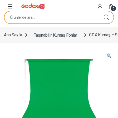
Navigasyona atla
İçeriğe geç
0
Ara:
Ana Sayfa
Taşınabilir Kumaş Fonlar
GDX Kumaş – Se