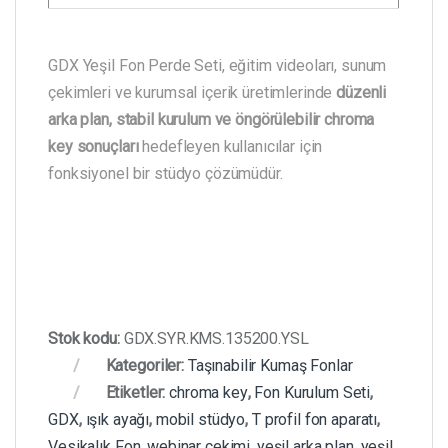
GDX Yeşil Fon Perde Seti, eğitim videoları, sunum
çekimleri ve kurumsal içerik üretimlerinde
düzenli
arka plan, stabil kurulum ve öngörülebilir chroma
key sonuçları
hedefleyen kullanıcılar için
fonksiyonel bir stüdyo çözümüdür.
Stok kodu:
GDX.SYR.KMS.135200.YSL
Kategoriler:
Taşınabilir Kumaş Fonlar
Etiketler:
chroma key
,
Fon Kurulum Seti
,
GDX
,
ışık ayağı
,
mobil stüdyo
,
T profil fon aparatı
,
Vesikalık Fon
,
webinar çekimi
,
yeşil arka plan
,
yeşil