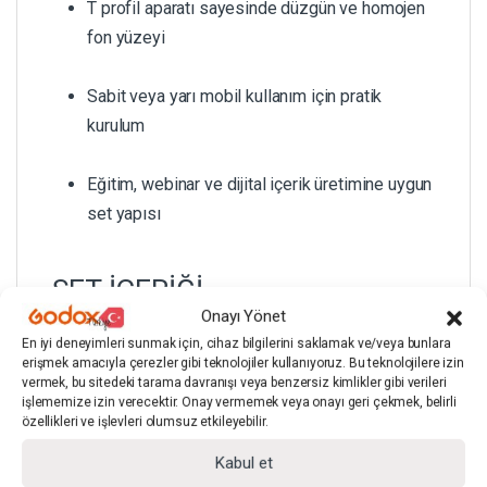
T profil aparatı sayesinde düzgün ve homojen
fon yüzeyi
Sabit veya yarı mobil kullanım için pratik
kurulum
Eğitim, webinar ve dijital içerik üretimine uygun
set yapısı
SET İÇERİĞİ
Onayı Yönet
En iyi deneyimleri sunmak için, cihaz bilgilerini saklamak ve/veya bunlara
erişmek amacıyla çerezler gibi teknolojiler kullanıyoruz. Bu teknolojilere izin
vermek, bu sitedeki tarama davranışı veya benzersiz kimlikler gibi verileri
işlememize izin verecektir. Onay vermemek veya onayı geri çekmek, belirli
1 adet GDX Kumaş – Vesikalık Yeşil Renk Fon
özellikleri ve işlevleri olumsuz etkileyebilir.
Perde (135 × 200 cm)
Kabul et