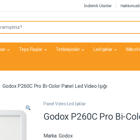
İndirimli Ürünler
Hakkımızd
arı
Tepe Flaşlar
Tetikleyiciler
Led Işıklar
Mikrof
Godox P260C Pro Bi-Color Panel Led Video Işığı
Panel Video Led Işıklar
Godox P260C Pro Bi-Colo
Marka:
Godox