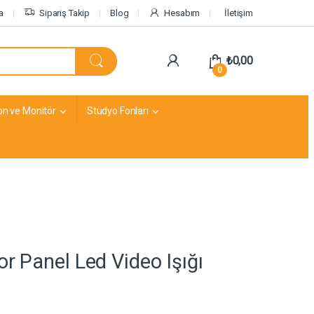
a
Sipariş Takip
Blog
Hesabım
İletişim
₺
0,00
0
on ve Monitör
Stüdyo Fonları
r Panel Led Video Işığı