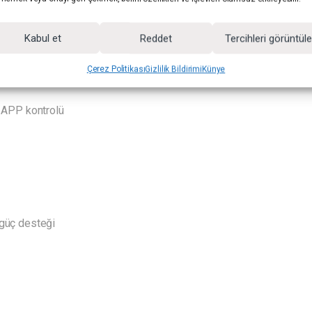
Kabul et
Reddet
Tercihleri görüntül
şık
Çerez Politikası
Gizlilik Bildirimi
Künye
 APP kontrolü
güç desteği