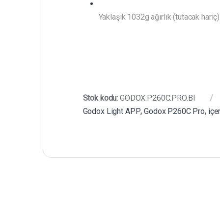
Yaklaşık 1032g ağırlık (tutacak hariç)
Stok kodu:
GODOX.P260C.PRO.BI
Godox Light APP
,
Godox P260C Pro
,
içer