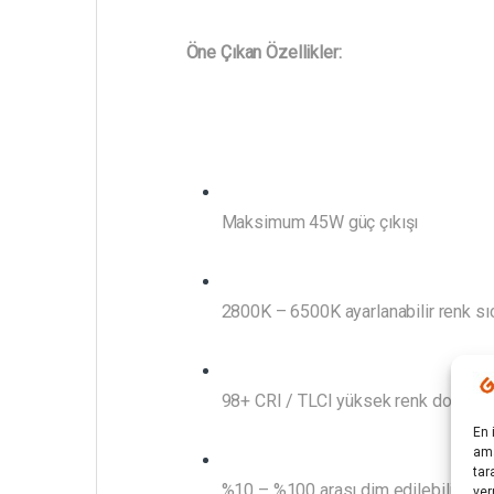
Öne Çıkan Özellikler:
Maksimum 45W güç çıkışı
2800K – 6500K ayarlanabilir renk sıc
98+ CRI / TLCI yüksek renk doğrulu
En 
ama
tar
%10 – %100 arası dim edilebilir parl
ver