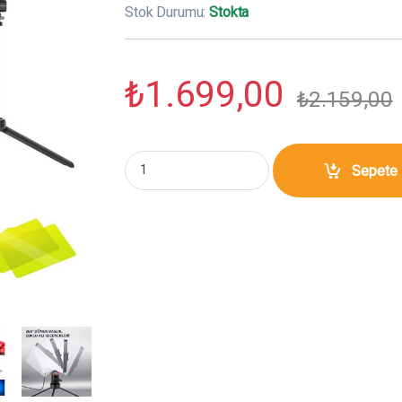
Stok Durumu:
Stokta
₺
1.699,00
₺
2.159,00
Gdx SFT-120C İkili Video Led Işığı miktar
Sepete 