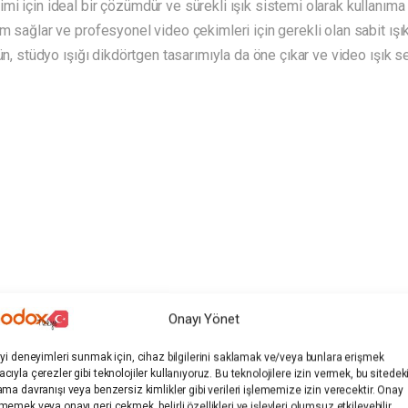
i için ideal bir çözümdür ve sürekli ışık sistemi olarak kullanıma
m sağlar ve profesyonel video çekimleri için gerekli olan sabit ışı
ün, stüdyo ışığı dikdörtgen tasarımıyla da öne çıkar ve video ışık se
Onayı Yönet
iyi deneyimleri sunmak için, cihaz bilgilerini saklamak ve/veya bunlara erişmek
cıyla çerezler gibi teknolojiler kullanıyoruz. Bu teknolojilere izin vermek, bu sitedek
ama davranışı veya benzersiz kimlikler gibi verileri işlememize izin verecektir. Onay
memek veya onayı geri çekmek, belirli özellikleri ve işlevleri olumsuz etkileyebilir.