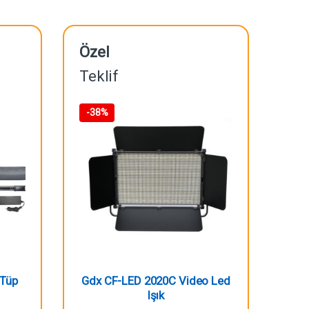
Özel
Teklif
-
38%
 Tüp
Gdx CF-LED 2020C Video Led
Işık