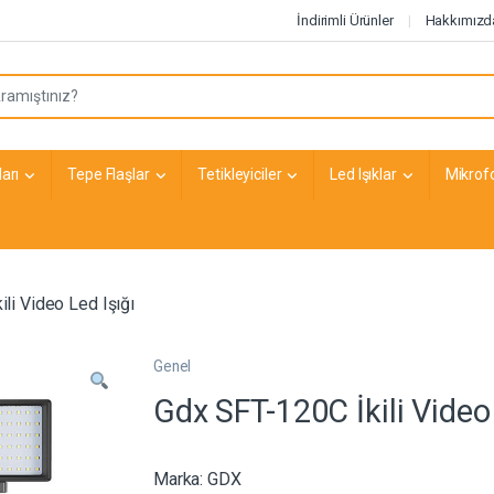
İndirimli Ürünler
Hakkımızd
arı
Tepe Flaşlar
Tetikleyiciler
Led Işıklar
Mikrof
li Video Led Işığı
Genel
Gdx SFT-120C İkili Video 
Marka:
GDX