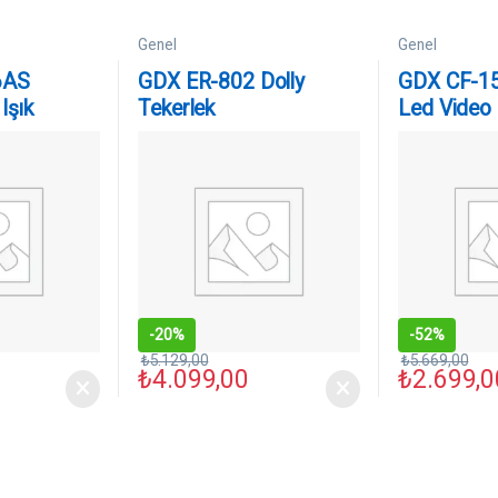
Genel
Genel
6AS
GDX ER-802 Dolly
GDX CF-15
Işık
Tekerlek
Led Video I
-
20%
-
52%
₺
5.129,00
₺
5.669,00
₺
4.099,00
₺
2.699,0