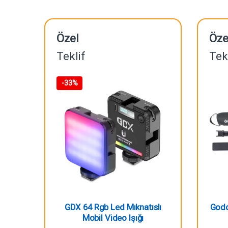
Özel
Öze
Teklif
Tek
-
33%
GDX 64 Rgb Led Mıknatıslı
Godo
Mobil Video Işığı