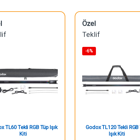
l
Özel
lif
Teklif
-
6%
x TL60 Tekli RGB Tüp Işık
Godox TL120 Tekli RGB
Kiti
Işık Kiti