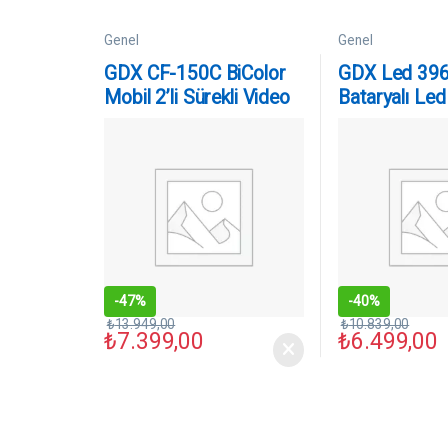
Genel
Genel
GDX CF-150C BiColor
GDX Led 39
Mobil 2’li Sürekli Video
Bataryalı Led 
Panel Led Işık Seti
-
47%
-
40%
₺
13.949,00
₺
10.839,00
₺
7.399,00
₺
6.499,00