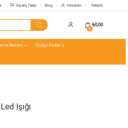
a
Sipariş Takip
Blog
Hesabım
İletişim
₺
0,00
0
on ve Monitör
Stüdyo Fonları
Led Işığı