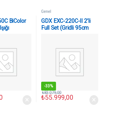
Genel
0C BiColor
GDX EXC-220C-II 2’li
şığı
Full Set (Gridli 95cm
Octagon + 260 cm Kalın
Işık Ayağı)
-
33%
₺
83.079,00
0
₺
55.999,00