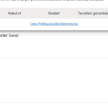
Kabul et
Reddet
Tercihleri görüntül
Çerez Politikası
Gizlilik Bildirimi
Künye
riler:
Genel