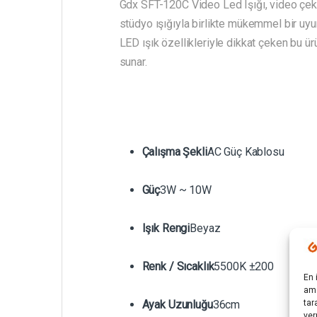
Gdx SFT-120C Video Led Işığı, video çekim
stüdyo ışığıyla birlikte mükemmel bir uyu
LED ışık özellikleriyle dikkat çeken bu ür
sunar.
Çalışma Şekli
AC Güç Kablosu
Güç
3W ~ 10W
Işık Rengi
Beyaz
Renk / Sıcaklık
5500K ±200
En 
ama
Ayak Uzunluğu
36cm
tar
ver