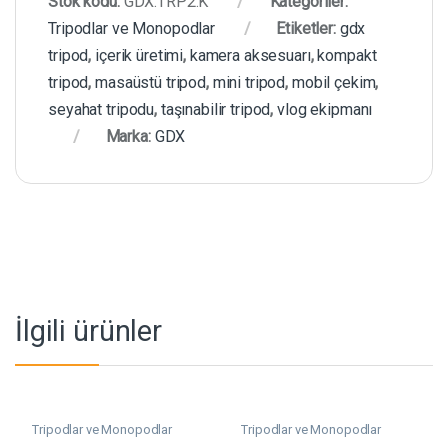
Stok kodu:
GDX.TRP2.K
Kategoriler:
Tripodlar ve Monopodlar
Etiketler:
gdx
tripod
,
içerik üretimi
,
kamera aksesuarı
,
kompakt
tripod
,
masaüstü tripod
,
mini tripod
,
mobil çekim
,
seyahat tripodu
,
taşınabilir tripod
,
vlog ekipmanı
Marka:
GDX
İlgili ürünler
Tripodlar ve Monopodlar
Tripodlar ve Monopodlar