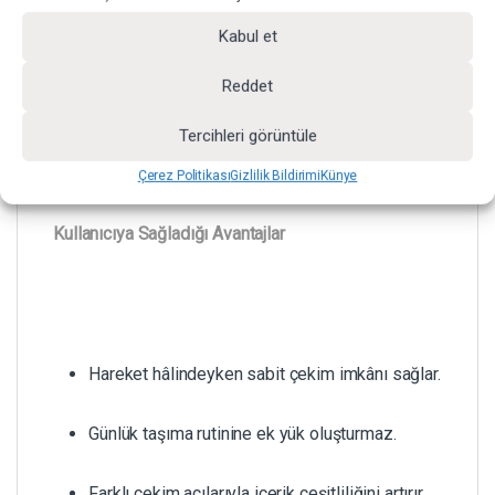
mekanizması, yatay ve dikey kadrajlar arasında
Kabul et
hızlı geçiş yapılmasına olanak tanır.
Reddet
Çoklu Cihaz Uyumluluğu:
Dijital fotoğraf
makineleri, akıllı telefonlar ve action kameralar
Tercihleri görüntüle
ile birlikte kullanılabilir yapıdadır.
Çerez Politikası
Gizlilik Bildirimi
Künye
Kullanıcıya Sağladığı Avantajlar
Hareket hâlindeyken sabit çekim imkânı sağlar.
Günlük taşıma rutinine ek yük oluşturmaz.
Farklı çekim açılarıyla içerik çeşitliliğini artırır.