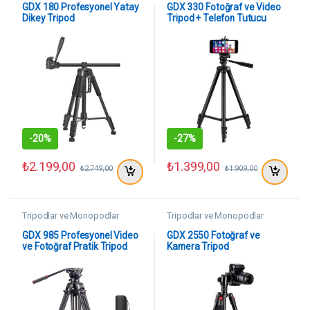
GDX 180 Profesyonel Yatay
GDX 330 Fotoğraf ve Video
Dikey Tripod
Tripod + Telefon Tutucu
-
20%
-
27%
₺
2.199,00
₺
1.399,00
₺
2.749,00
₺
1.909,00
Tripodlar ve Monopodlar
Tripodlar ve Monopodlar
GDX 985 Profesyonel Video
GDX 2550 Fotoğraf ve
ve Fotoğraf Pratik Tripod
Kamera Tripod