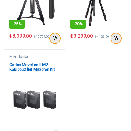
-
25%
-
20%
₺
8.099,00
₺
3.299,00
₺
10.799,00
₺
4.129,00
Mikrofonlar
Godox MoveLink II M2
Kablosuz İkili Mikrofon Kiti