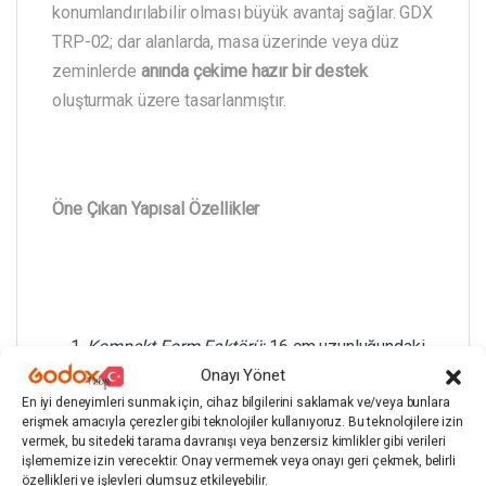
konumlandırılabilir olması büyük avantaj sağlar. GDX
TRP-02; dar alanlarda, masa üzerinde veya düz
zeminlerde
anında çekime hazır bir destek
oluşturmak üzere tasarlanmıştır.
Öne Çıkan Yapısal Özellikler
Kompakt Form Faktörü:
16 cm uzunluğundaki
Onayı Yönet
gövde yapısı, taşınabilirliği önceliklendiren
En iyi deneyimleri sunmak için, cihaz bilgilerini saklamak ve/veya bunlara
mobil çekim senaryolarına uyum sağlar.
erişmek amacıyla çerezler gibi teknolojiler kullanıyoruz. Bu teknolojilere izin
vermek, bu sitedeki tarama davranışı veya benzersiz kimlikler gibi verileri
işlememize izin verecektir. Onay vermemek veya onayı geri çekmek, belirli
360° Hareketli Başlık:
Döndürülebilir başlık
özellikleri ve işlevleri olumsuz etkileyebilir.