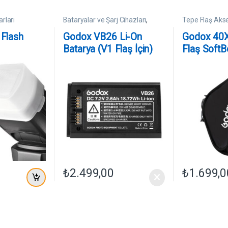
rları
Bataryalar ve Şarj Cihazları
,
Tepe Flaş Akse
Tepe Flaş Aksesuarları
 Flash
Godox VB26 Li-On
Godox 40
Batarya (V1 Flaş İçin)
Flaş Soft
Dahil
₺
2.499,00
₺
1.699,0