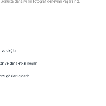
r. Sonuçta daha iyi bir fotoğraf deneyimi yaşarsınız.
 ve dağıtır
r ve daha etkin dağılır
ızı gözleri giderir