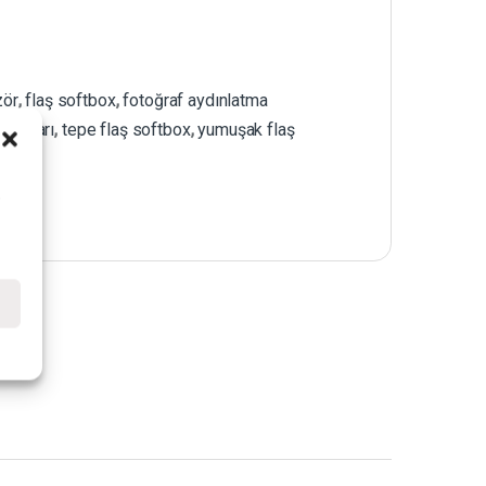
zör
,
flaş softbox
,
fotoğraf aydınlatma
ksesuarı
,
tepe flaş softbox
,
yumuşak flaş
i
e