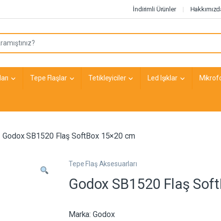
İndirimli Ürünler
Hakkımızd
arı
Tepe Flaşlar
Tetikleyiciler
Led Işıklar
Mikrof
Godox SB1520 Flaş SoftBox 15×20 cm
Tepe Flaş Aksesuarları
Godox SB1520 Flaş Sof
Marka:
Godox