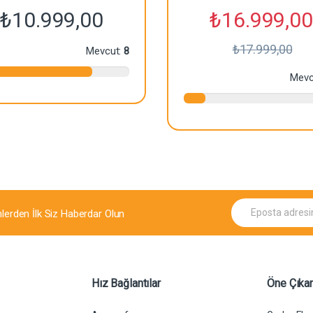
₺
10.999,00
₺
16.999,00
₺
17.999,00
Mevcut:
8
Mevc
E
mlerden İlk Siz Haberdar Olun
p
o
s
t
a
*
Hız Bağlantılar
Öne Çıkan