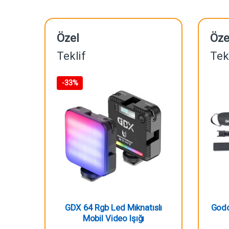
Özel
Öze
Teklif
Tek
-
33%
GDX 64 Rgb Led Mıknatıslı
Godo
Mobil Video Işığı