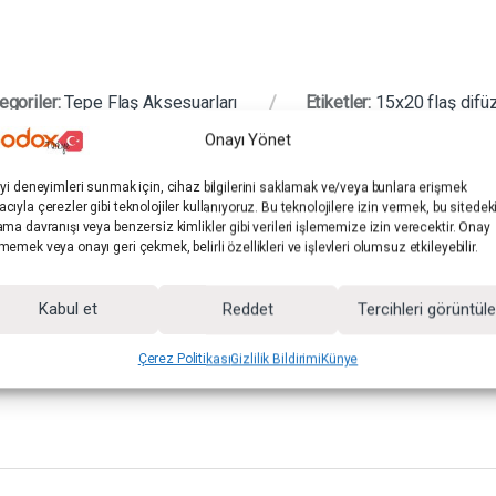
egoriler:
Tepe Flaş Aksesuarları
Etiketler:
15x20 flaş difü
ifüzörü
,
katlanabilir flaş softbox
,
kırmızı göz önleyici
,
portre flaş a
Onayı Yönet
iyi deneyimleri sunmak için, cihaz bilgilerini saklamak ve/veya bunlara erişmek
cıyla çerezler gibi teknolojiler kullanıyoruz. Bu teknolojilere izin vermek, bu sitedek
ama davranışı veya benzersiz kimlikler gibi verileri işlememize izin verecektir. Onay
memek veya onayı geri çekmek, belirli özellikleri ve işlevleri olumsuz etkileyebilir.
Kabul et
Reddet
Tercihleri görüntül
Çerez Politikası
Gizlilik Bildirimi
Künye