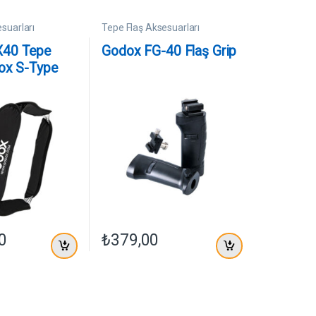
suarları
Tepe Flaş Aksesuarları
X40 Tepe
Godox FG-40 Flaş Grip
Box S-Type
0
₺
379,00