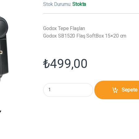
Stok Durumu:
Stokta
Godox Tepe Flaşları
Godox SB1520 Flaş SoftBox 15×20 cm
₺
499,00
Godox SB1520 Flaş SoftBox 15x20 cm mikta
Sepete 