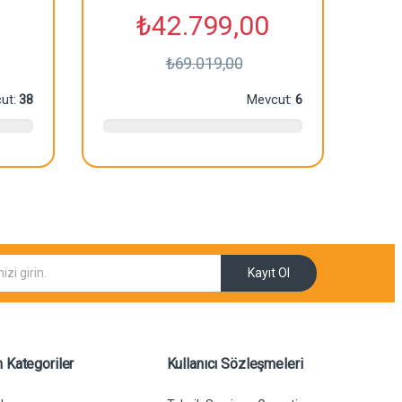
₺
42.799,00
₺
69.019,00
ut:
38
Mevcut:
6
Kayıt Ol
 Kategoriler
Kullanıcı Sözleşmeleri