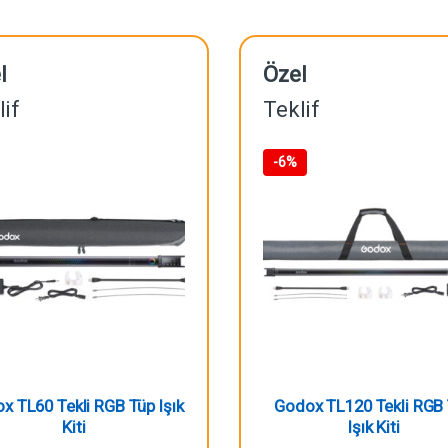
l
Özel
lif
Teklif
-
6%
x TL60 Tekli RGB Tüp Işık
Godox TL120 Tekli RGB
Kiti
Işık Kiti