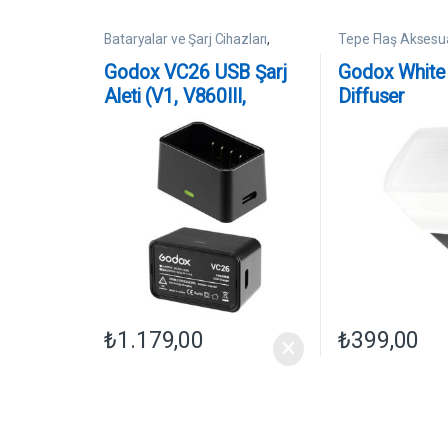
Bataryalar ve Şarj Cihazları
,
Tepe Flaş Aksesua
Tepe Flaş Aksesuarları
Godox VC26 USB Şarj
Godox White
Aleti (V1, V860III,
Diffuser
AD100Pro, MF-R76)
₺
1.179,00
₺
399,00