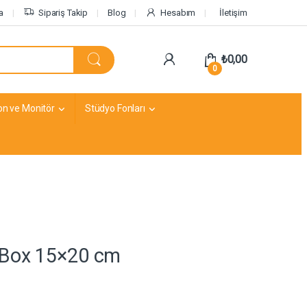
a
Sipariş Takip
Blog
Hesabım
İletişim
₺
0,00
0
on ve Monitör
Stüdyo Fonları
tBox 15×20 cm