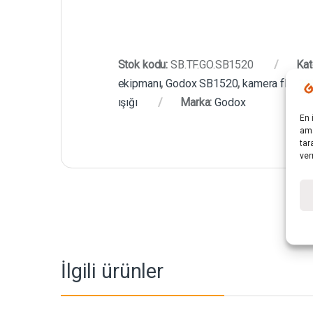
Stok kodu:
SB.TF.GO.SB1520
Kat
ekipmanı
,
Godox SB1520
,
kamera flaşı d
ışığı
Marka:
Godox
En 
ama
tar
ver
İlgili ürünler