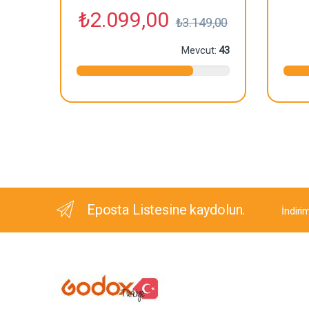
₺
2.099,00
₺
3.149,00
Mevcut:
43
Eposta Listesine kaydolun.
İndiri