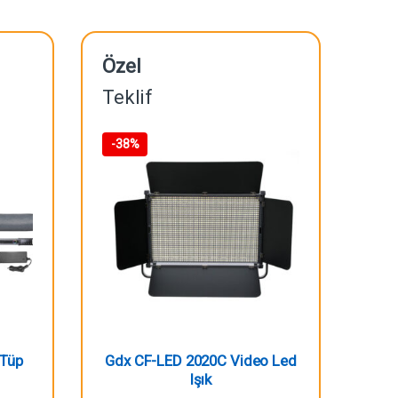
Özel
Teklif
-
38%
 Tüp
Gdx CF-LED 2020C Video Led
Işık