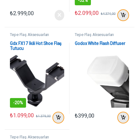
-
52%
₺
2.099,00
₺
2.999,00
₺
4.374,00
Tepe Flaş Aksesuarları
Tepe Flaş Aksesuarları
Gdx FX17 İkili Hot Shoe Flaş
Godox White Flash Diffuser
Tutucu
-
20%
₺
1.099,00
₺
399,00
₺
1.379,00
Tepe Flaş Aksesuarları