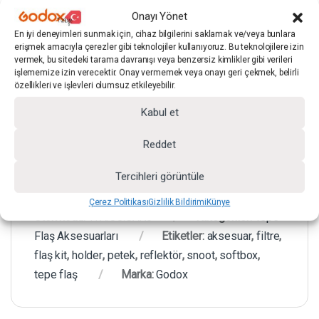
Onayı Yönet
1 ADET SNOOT
En iyi deneyimleri sunmak için, cihaz bilgilerini saklamak ve/veya bunlara
erişmek amacıyla çerezler gibi teknolojiler kullanıyoruz. Bu teknolojilere izin
1 ADET 15×20 SOFTBOX
vermek, bu sitedeki tarama davranışı veya benzersiz kimlikler gibi verileri
işlememize izin verecektir. Onay vermemek veya onayı geri çekmek, belirli
özellikleri ve işlevleri olumsuz etkileyebilir.
1 ADET FLAŞ TUTUCU
Kabul et
Reddet
Tercihleri görüntüle
Çerez Politikası
Gizlilik Bildirimi
Künye
Stok kodu:
TFA.GO.SAK6
Kategoriler:
Tepe
Flaş Aksesuarları
Etiketler:
aksesuar
,
filtre
,
flaş kit
,
holder
,
petek
,
reflektör
,
snoot
,
softbox
,
tepe flaş
Marka:
Godox