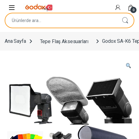
Navigasyona atla
İçeriğe geç
0
Ara:
Ana Sayfa
Tepe Flaş Aksesuarları
Godox SA-K6 Tep