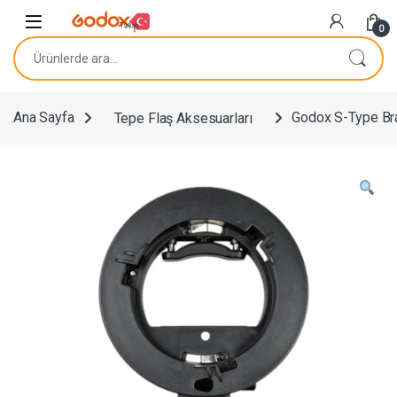
Navigasyona atla
İçeriğe geç
0
Ara:
Ana Sayfa
Tepe Flaş Aksesuarları
Godox S-Type Br