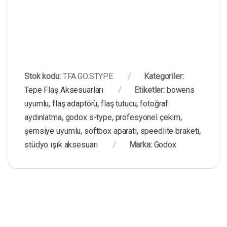
Stok kodu:
TFA.GO.STYPE
Kategoriler:
Tepe Flaş Aksesuarları
Etiketler:
bowens
uyumlu
,
flaş adaptörü
,
flaş tutucu
,
fotoğraf
aydınlatma
,
godox s-type
,
profesyonel çekim
,
şemsiye uyumlu
,
softbox aparatı
,
speedlite braketi
,
stüdyo ışık aksesuarı
Marka:
Godox