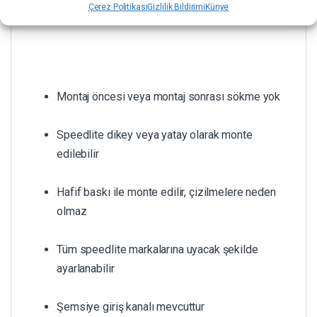
TEKNİK ÖZELLİKLER
Çerez Politikası
Gizlilik Bildirimi
Künye
Montaj öncesi veya montaj sonrası sökme yok
Speedlite dikey veya yatay olarak monte
edilebilir
Hafif baskı ile monte edilir, çizilmelere neden
olmaz
Tüm speedlite markalarına uyacak şekilde
ayarlanabilir
Şemsiye giriş kanalı mevcuttur