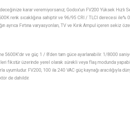
edeceğinize karar veremiyorsanız; Godox’un FV200 Yüksek Hızlı Sen
600K renk sıcaklığına sahiptir ve 96/95 CRI / TLCI derecesi ile% 0-
ın ayrıca Fırtına varyasyonları, TV ve Kırık Ampul içeren sekiz özel
ne 5600K’dır ve güç 1 / 8’den tam güce ayarlanabilir. 1/8000 saniy
ri fikstür üzerinde yerel olarak sürekli veya flaş modunda yapabili
a uyumludur. FV200, 100 ila 240 VAC güç kaynağı aracılığıyla dün
tör de dahildir.