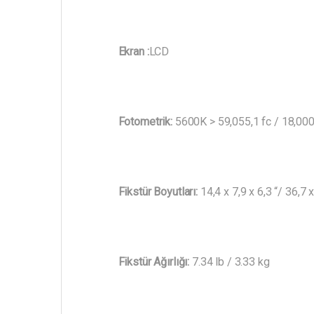
Ekran :
LCD
Fotometrik:
5600K > 59,055,1 fc / 18,000 
Fikstür Boyutları:
14,4 x 7,9 x 6,3 “/ 36,7 
Fikstür Ağırlığı:
7.34 lb / 3.33 kg