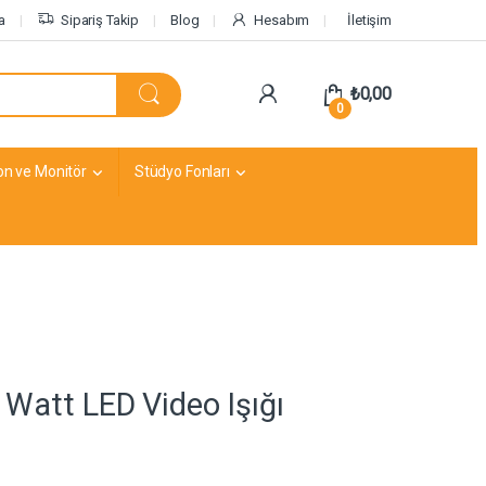
a
Sipariş Takip
Blog
Hesabım
İletişim
₺
0,00
0
on ve Monitör
Stüdyo Fonları
 Watt LED Video Işığı