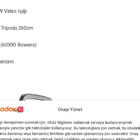
 Video Işığı
ş Tripodu 260cm
 (60X90 Bowens)
ektörm
Onayı Yönet
iyi deneyimleri sunmak için, cihaz bilgilerini saklamak ve/veya bunlara erişmek
cıyla çerezler gibi teknolojiler kullanıyoruz. Bu teknolojilere izin vermek, bu sitedek
ama davranışı veya benzersiz kimlikler gibi verileri işlememize izin verecektir. Onay
memek veya onayı geri çekmek, belirli özellikleri ve işlevleri olumsuz etkileyebilir.