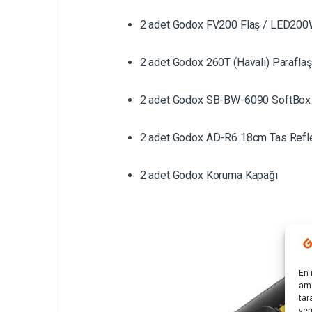
2 adet Godox FV200 Flaş / LED200W
2 adet Godox 260T (Havalı) Parafla
2 adet Godox SB-BW-6090 SoftBox
2 adet Godox AD-R6 18cm Tas Refl
2 adet Godox Koruma Kapağı
En 
ama
tar
ver