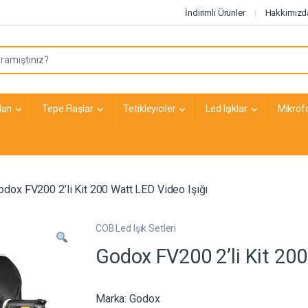
İndirimli Ürünler
Hakkımızd
arı
Tepe Flaşlar
Tetikleyiciler
Led Işıklar
Mikrof
odox FV200 2’li Kit 200 Watt LED Video Işığı
COB Led Işık Setleri
Godox FV200 2’li Kit 200
Marka:
Godox