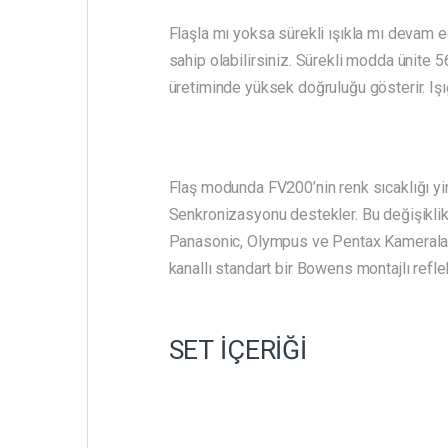
Flaşla mı yoksa sürekli ışıkla mı devam 
sahip olabilirsiniz. Sürekli modda ünite 5
üretiminde yüksek doğruluğu gösterir. Işığ
Flaş modunda FV200’nin renk sıcaklığı yi
Senkronizasyonu destekler. Bu değişiklikle
Panasonic, Olympus ve Pentax Kameralarl
kanallı standart bir Bowens montajlı reflek
SET İÇERİĞİ