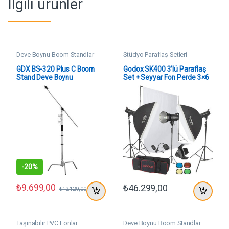
İlgili ürünler
Deve Boynu Boom Standlar
Stüdyo Paraflaş Setleri
GDX BS-320 Plus C Boom
Godox SK400 3’lü Paraflaş
Stand Deve Boynu
Set + Seyyar Fon Perde 3×6
Metre
-
20%
₺
9.699,00
₺
46.299,00
₺
12.129,00
Taşınabilir PVC Fonlar
Deve Boynu Boom Standlar