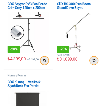
GDX Seyyar PVC Fon Perde
GDX BS-300 Plus Boom
Gri – Grey 120cm x 200cm
Stand Deve Boynu
-
20%
-
20%
₺
38.879,00
₺
4.399,00
₺
31.099,00
₺
5.499,00
Kumaş Fonlar
GDX Kumaş – Vesikalık
Siyah Renk Fon Perde
135×200 cm