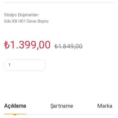
Stüdyo Ekipmanları
Gdx XB H01 Deve Boynu
₺
1.399,00
₺
1.849,00
Gdx XB H01 Deve Boynu miktar
Açıklama
Şartname
Marka