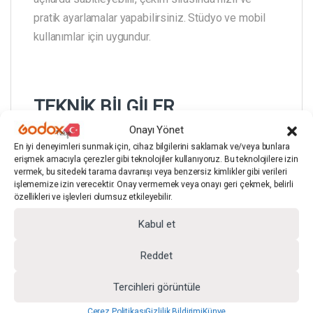
pratik ayarlamalar yapabilirsiniz. Stüdyo ve mobil
kullanımlar için uygundur.
TEKNİK BİLGİLER
Onayı Yönet
En iyi deneyimleri sunmak için, cihaz bilgilerini saklamak ve/veya bunlara
erişmek amacıyla çerezler gibi teknolojiler kullanıyoruz. Bu teknolojilere izin
vermek, bu sitedeki tarama davranışı veya benzersiz kimlikler gibi verileri
Açık Uzunluk:
140 cm
işlememize izin verecektir. Onay vermemek veya onayı geri çekmek, belirli
özellikleri ve işlevleri olumsuz etkileyebilir.
Kapalı Uzunluk:
72 cm
Kabul et
Reddet
Işık ayağı ürüne dahil değildir.
Tercihleri görüntüle
Çerez Politikası
Gizlilik Bildirimi
Künye