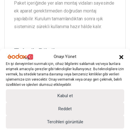
Paket içeriğinde yer alan montaj vidaları sayesinde
ek aparat gerektirmeden doğrudan montaj
yapılabilir. Kurulum tamamlandıktan sonra ışık
sisteminiz sürekli kullanıma hazır hâlde kalır.
Teknik Bilgiler
Onayı Yönet
En iyi deneyimleri sunmak için, cihaz bilgilerini saklamak ve/veya bunlara
erişmek amacıyla çerezler gibi teknolojiler kullanıyoruz. Bu teknolojilere izin
vermek, bu sitedeki tarama davranışı veya benzersiz kimlikler gibi verileri
işlememize izin verecektir. Onay vermemek veya onayı geri çekmek, belirli
Ürün Tipi:
Işık montaj plaka standı
özellikleri ve işlevleri olumsuz etkileyebilir.
Kabul et
Malzeme:
Metal
Reddet
Renk:
Siyah
Tercihleri görüntüle
Montaj Yeri:
Duvar / Tavan