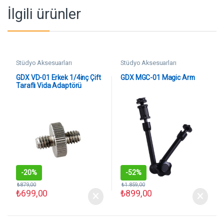
İlgili ürünler
Stüdyo Aksesuarları
Stüdyo Aksesuarları
GDX VD-01 Erkek 1/4inç Çift
GDX MGC-01 Magic Arm
Taraflı Vida Adaptörü
-
20%
-
52%
₺
879,00
₺
1.859,00
₺
699,00
₺
899,00