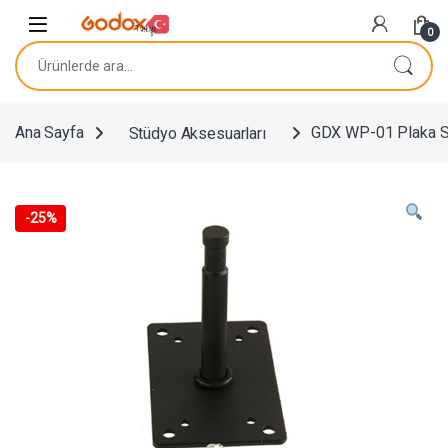
Navigasyona atla
İçeriğe geç
0
Ara:
Ana Sayfa
Stüdyo Aksesuarları
GDX WP-01 Plaka S
-
25%