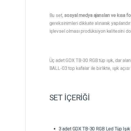
Bu set,
sosyal medya ajansları ve kısa f
gereksinimleri dikkate alınarak yapılandı
işlevsel olması prodüksiyon kalitesini do
Üç adet GDX TB-30 RGB tüp ışık, dar alanla
BALL-03 top kafalar ile birlikte, ışık açı
SET İÇERİĞİ
3 adet GDX TB-30 RGB Led Tüp Işık