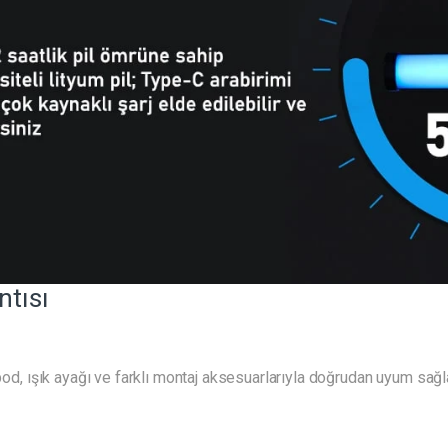
ntısı
ipod, ışık ayağı ve farklı montaj aksesuarlarıyla doğrudan uyum sağla