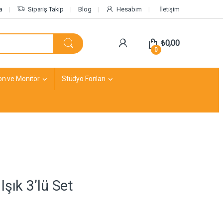
a
Sipariş Takip
Blog
Hesabım
İletişim
₺
0,00
0
on ve Monitör
Stüdyo Fonları
şık 3’lü Set