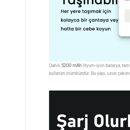
Dahili
5200 mAh
lityum-iyon batarya, tam
kullanım mümkündür. Bu yapı, uzun çekim 