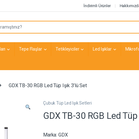
İndirimli Ürünler
Hakkımızd
arı
Tepe Flaşlar
Tetikleyiciler
Led Işıklar
Mikrof
GDX TB-30 RGB Led Tüp Işık 3’lü Set
Çubuk Tüp Led Işık Setleri
GDX TB-30 RGB Led Tüp I
Marka:
GDX