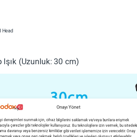
l Head
Işık (Uzunluk: 30 cm)
Onayı Yönet
iyi deneyimleri sunmak için, cihaz bilgilerini saklamak ve/veya bunlara erişmek
cıyla çerezler gibi teknolojiler kullanıyoruz. Bu teknolojilere izin vermek, bu sitedek
ama davranışı veya benzersiz kimlikler gibi verileri işlememize izin verecektir. Onay
memek veya onayı geri çekmek, belirli özellikleri ve işlevleri olumsuz etkileyebilir.