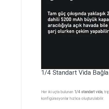
1/4 Standart Vida Bağla
Her iki uçta bulunan
1/4 standart vida
, tr
konfigürasyonlar hızlıca oluşturulabilir.