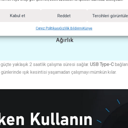
Kabul et
Reddet
Tercihleri görüntül
Çerez Politikası
Gizlilik Bildirimi
Künye
 güçte yaklaşık 2 saatlik çalışma süresi sağlar.
USB Type-C
bağlant
günlerinde ışık kesintisi yaşamadan çalışmayı mümkün kılar.