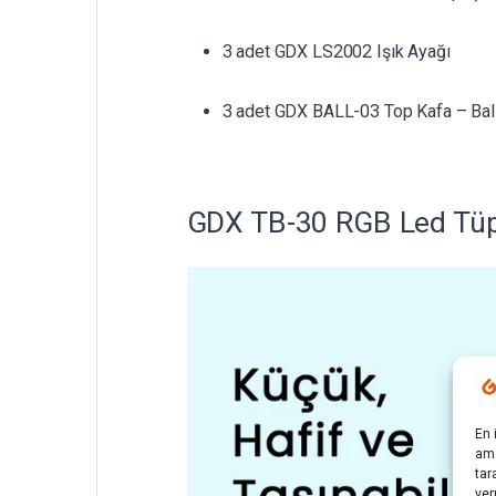
3 adet GDX LS2002 Işık Ayağı
3 adet GDX BALL-03 Top Kafa – Bal
GDX TB-30 RGB Led Tüp 
En 
ama
tar
ver