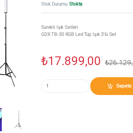
Stok Durumu:
Stokta
Sürekli Işık Setleri
GDX TB-30 RGB Led Tüp Işık 3’lü Set
₺
17.899,00
₺
26.129
GDX TB-30 RGB Led Tüp Işık 3'lü Set miktar
Sepete 