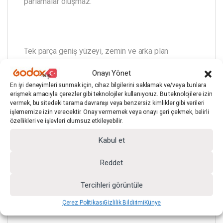
parlamalar oluşmaz.
Tek parça geniş yüzeyi, zemin ve arka plan
geçişlerinde kesintisiz bir görüntü elde edilmesini
Onayı Yönet
sağlar. Bu özellik; e-ticaret ürün çekimleri, portreler,
En iyi deneyimleri sunmak için, cihaz bilgilerini saklamak ve/veya bunlara
sosyal medya ve video prodüksiyonlarında büyük
erişmek amacıyla çerezler gibi teknolojiler kullanıyoruz. Bu teknolojilere izin
vermek, bu sitedeki tarama davranışı veya benzersiz kimlikler gibi verileri
avantaj sunar.
işlememize izin verecektir. Onay vermemek veya onayı geri çekmek, belirli
özellikleri ve işlevleri olumsuz etkileyebilir.
Kabul et
Fon kumaşı, sağlam demir boru üzerine sarılı
Reddet
şekilde gönderilir. Boru ile birlikte sistemin toplam
genişliği yaklaşık
310 cm
’ye ulaşır ve stabil bir
Tercihleri görüntüle
kullanım sağlar.
Çerez Politikası
Gizlilik Bildirimi
Künye