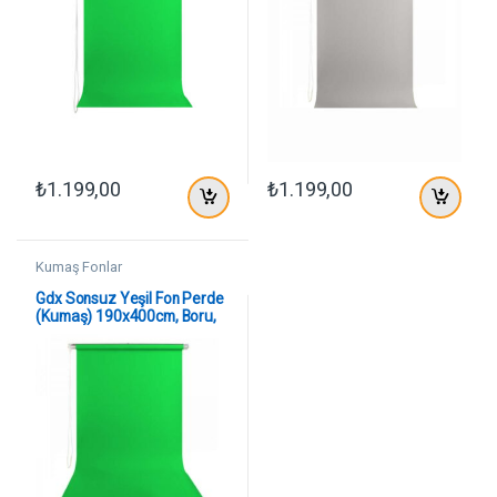
₺
1.199,00
₺
1.199,00
Kumaş Fonlar
Gdx Sonsuz Yeşil Fon Perde
(Kumaş) 190x400cm, Boru,
Makara, Zincir