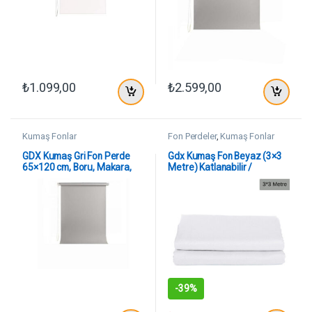
₺
1.099,00
₺
2.599,00
Kumaş Fonlar
Fon Perdeler
,
Kumaş Fonlar
GDX Kumaş Gri Fon Perde
Gdx Kumaş Fon Beyaz (3×3
65×120 cm, Boru, Makara,
Metre) Katlanabilir /
Zincir
Yıkanabilir
-
39%