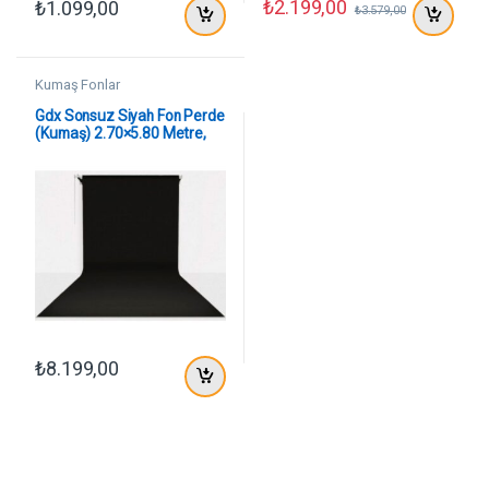
₺
2.199,00
₺
1.099,00
₺
3.579,00
Kumaş Fonlar
Gdx Sonsuz Siyah Fon Perde
(Kumaş) 2.70×5.80 Metre,
Boru, Makara, Zincir
₺
8.199,00