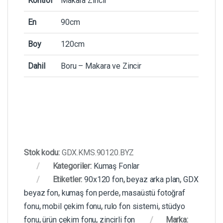
Kontrol
Makara Zincir
En
90cm
Boy
120cm
Dahil
Boru – Makara ve Zincir
Stok kodu:
GDX.KMS.90120.BYZ
Kategoriler:
Kumaş Fonlar
Etiketler:
90x120 fon
,
beyaz arka plan
,
GDX
beyaz fon
,
kumaş fon perde
,
masaüstü fotoğraf
fonu
,
mobil çekim fonu
,
rulo fon sistemi
,
stüdyo
fonu
,
ürün çekim fonu
,
zincirli fon
Marka: