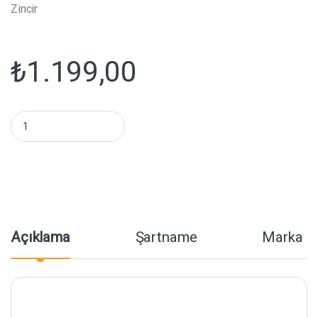
Zincir
₺
1.199,00
GDX Kumaş Beyaz Fon Perde 90x120 cm, Boru, Makara, Zincir m
Açıklama
Şartname
Marka