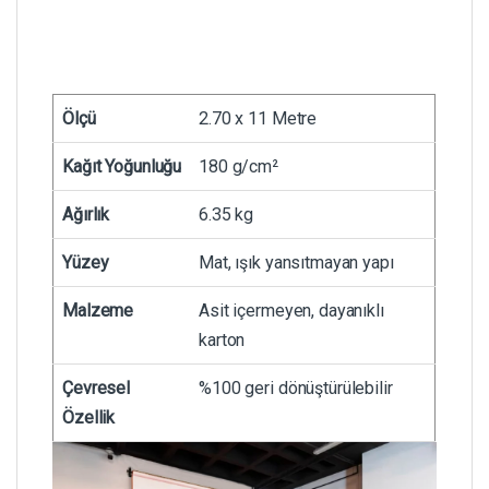
Ölçü
2.70 x 11 Metre
Kağıt Yoğunluğu
180 g/cm²
Ağırlık
6.35 kg
Yüzey
Mat, ışık yansıtmayan yapı
Malzeme
Asit içermeyen, dayanıklı
karton
Çevresel
%100 geri dönüştürülebilir
Özellik