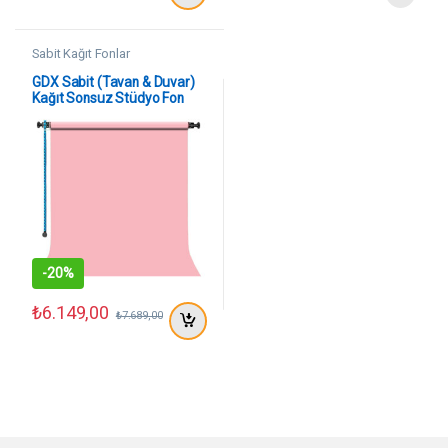
Sabit Kağıt Fonlar
GDX Sabit (Tavan & Duvar)
Kağıt Sonsuz Stüdyo Fon
Perde (Coral) 2.70×11 Metre
-
20%
₺
6.149,00
₺
7.689,00