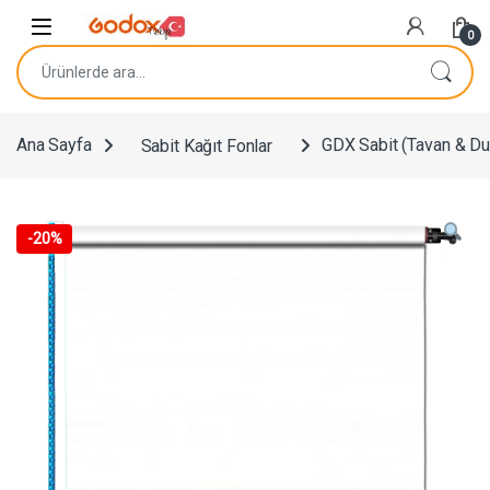
Navigasyona atla
İçeriğe geç
0
Ara:
Ana Sayfa
Sabit Kağıt Fonlar
GDX Sabit (Tavan & D
-
20%