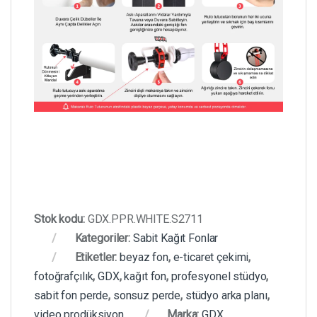
Stok kodu:
GDX.PPR.WHITE.S2711
Kategoriler:
Sabit Kağıt Fonlar
Etiketler:
beyaz fon
,
e-ticaret çekimi
,
fotoğrafçılık
,
GDX
,
kağıt fon
,
profesyonel stüdyo
,
sabit fon perde
,
sonsuz perde
,
stüdyo arka planı
,
video prodüksiyon
Marka:
GDX