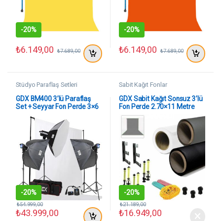
-
20%
-
20%
₺
6.149,00
₺
6.149,00
₺
7.689,00
₺
7.689,00
Stüdyo Paraflaş Setleri
Sabit Kağıt Fonlar
GDX BM400 3’lü Paraflaş
GDX Sabit Kağıt Sonsuz 3’lü
Set + Seyyar Fon Perde 3×6
Fon Perde 2.70×11 Metre
Metre
(WBG)
-
20%
-
20%
₺
54.999,00
₺
21.189,00
₺
43.999,00
₺
16.949,00