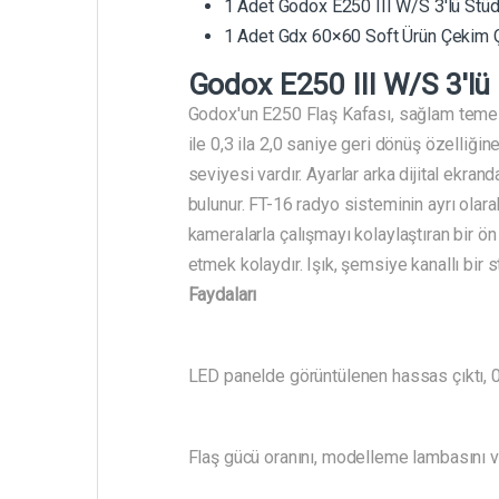
1 Adet Godox E250 III W/S 3'lü Stüd
1 Adet Gdx 60×60 Soft Ürün Çekim 
Godox E250 III W/S 3'lü
Godox'un E250 Flaş Kafası, sağlam temel ö
ile 0,3 ila 2,0 saniye geri dönüş özelliğ
seviyesi vardır. Ayarlar arka dijital ekr
bulunur. FT-16 radyo sisteminin ayrı olar
kameralarla çalışmayı kolaylaştıran bir ön 
etmek kolaydır. Işık, şemsiye kanallı bir 
Faydaları
LED panelde görüntülenen hassas çıktı, 0.1
Flaş gücü oranını, modelleme lambasını ve 