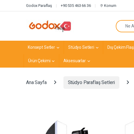
Navigasyona atla
İçeriğe geç
Godox Paraflaş
+90 535 463 66 36
Konum
Arayın:
Konsept Setler
Stüdyo Setleri
Dış Çekim Flaşl
Ürün Çekimi
Aksesuarlar
Ana Sayfa
Stüdyo Paraflaş Setleri