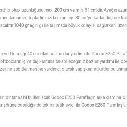
 sahip olup, uzunluğunu max.
200 cm
ve min. 81 cm'dir. Ayağın uzun
. Ürünü tamamen topladığınızda uzunluğu 80 cm’ye kadar düşmektedi
acaktır.
1040 gr
ağırlığı ile taşımada büyük kolaylık sağlarken, üze
cm ve Derinliği 40 cm olan softboxlar yardımı ile Godox E250 Paraf
tboxların iç ve dış kısmına takabileceğiniz bezler yardımı ile doku
r üzerine sabitlenmesine yardımcı olacak yapışkan etiketler bulunm
inin bir tanesini kullanılacak Godox E250 Paraflaşın arka kısmına, d
nşörüne basıldığında tek bir tetikleyici ile
Godox E250
Paraflaşlar