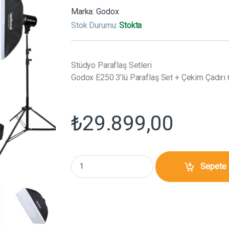
Marka:
Godox
Stok Durumu:
Stokta
Stüdyo Paraflaş Setleri
Godox E250 3’lü Paraflaş Set + Çekim Çadır
₺
29.899,00
Godox E250 3'lü Paraflaş Set + Çekim Çadırı
Sepete 