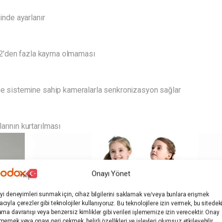
nde ayarlanır
 % 2'den fazla kayma olmaması
eme sistemine sahip kameralarla senkronizasyon sağlar
arının kurtarılması
Onayı Yönet
iyi deneyimleri sunmak için, cihaz bilgilerini saklamak ve/veya bunlara erişmek
cıyla çerezler gibi teknolojiler kullanıyoruz. Bu teknolojilere izin vermek, bu sitedek
ama davranışı veya benzersiz kimlikler gibi verileri işlememize izin verecektir. Onay
memek veya onayı geri çekmek, belirli özellikleri ve işlevleri olumsuz etkileyebilir.