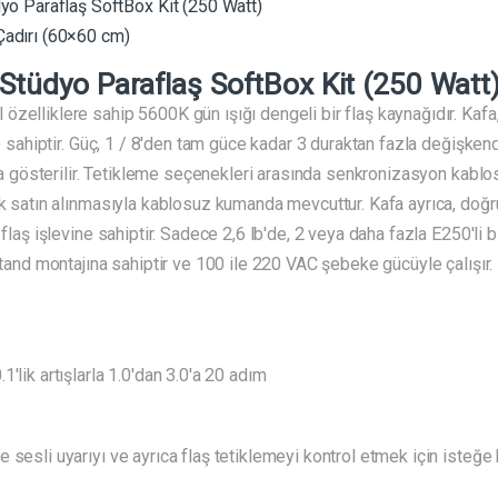
yo Paraflaş SoftBox Kit (250 Watt)
Çadırı (60×60 cm)
 Stüdyo Paraflaş SoftBox Kit (250 Watt
zelliklere sahip 5600K gün ışığı dengeli bir flaş kaynağıdır. Kafa
ine sahiptir. Güç, 1 / 8'den tam güce kadar 3 duraktan fazla değişk
anda gösterilir. Tetikleme seçenekleri arasında senkronizasyon kabl
ak satın alınmasıyla kablosuz kumanda mevcuttur. Kafa ayrıca, doğru
flaş işlevine sahiptir. Sadece 2,6 lb'de, 2 veya daha fazla E250'li b
stand montajına sahiptir ve 100 ile 220 VAC şebeke gücüyle çalışır.
'lik artışlarla 1.0'dan 3.0'a 20 adım
sesli uyarıyı ve ayrıca flaş tetiklemeyi kontrol etmek için isteğe b