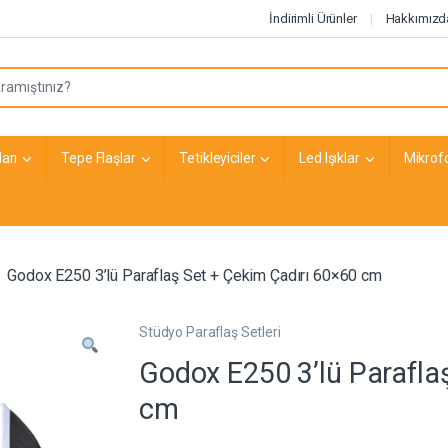
İndirimli Ürünler
Hakkımızd
arı
Tepe Flaşlar
Tetikleyiciler
Led Işıklar
Mikrof
Godox E250 3’lü Paraflaş Set + Çekim Çadırı 60×60 cm
Stüdyo Paraflaş Setleri
Godox E250 3’lü Parafla
cm