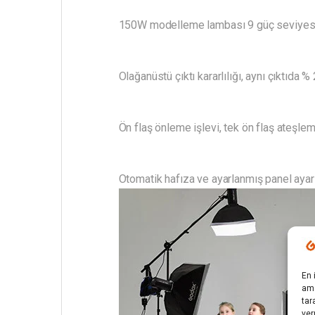
150W modelleme lambası 9 güç seviyesi
Olağanüstü çıktı kararlılığı, aynı çıktıda
Ön flaş önleme işlevi, tek ön flaş ateşl
Otomatik hafıza ve ayarlanmış panel ayarl
En 
ama
tar
ver