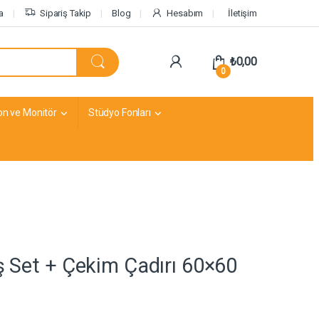
a
Sipariş Takip
Blog
Hesabım
İletişim
₺
0,00
0
on ve Monitör
Stüdyo Fonları
ş Set + Çekim Çadırı 60×60