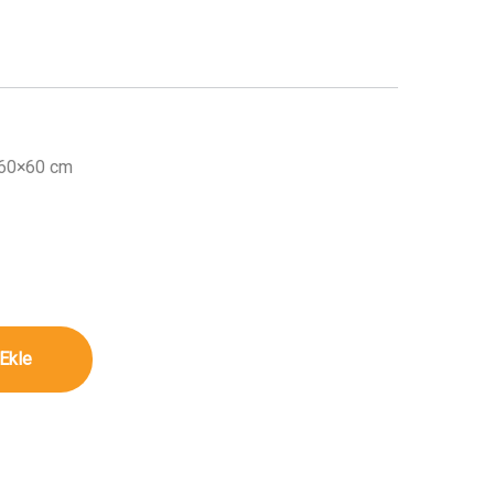
ı 60×60 cm
 60x60 cm miktar
Ekle