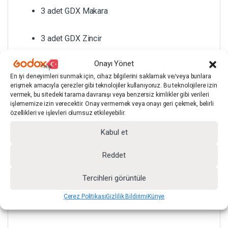
3 adet GDX Makara
3 adet GDX Zincir
Onayı Yönet
3 adet GDX Ağırlık
En iyi deneyimleri sunmak için, cihaz bilgilerini saklamak ve/veya bunlara
erişmek amacıyla çerezler gibi teknolojiler kullanıyoruz. Bu teknolojilere izin
2 adet GDX Tavan & Duvar 3’lü Askı Aparatı
vermek, bu sitedeki tarama davranışı veya benzersiz kimlikler gibi verileri
işlememize izin verecektir. Onay vermemek veya onayı geri çekmek, belirli
özellikleri ve işlevleri olumsuz etkileyebilir.
Kabul et
Kağıt Fon Perde Özellikleri
Reddet
Tercihleri görüntüle
Çerez Politikası
Gizlilik Bildirimi
Künye