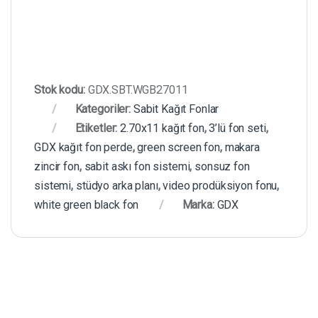
Stok kodu:
GDX.SBT.WGB27011
Kategoriler:
Sabit Kağıt Fonlar
Etiketler:
2.70x11 kağıt fon
,
3’lü fon seti
,
GDX kağıt fon perde
,
green screen fon
,
makara
zincir fon
,
sabit askı fon sistemi
,
sonsuz fon
sistemi
,
stüdyo arka planı
,
video prodüksiyon fonu
,
white green black fon
Marka:
GDX