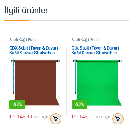
İlgili ürünler
Sabit Kağıt Fonlar
Sabit Kağıt Fonlar
GDX Sabit (Tavan & Duvar)
Gdx Sabit (Tavan & Duvar)
Kağıt Sonsuz Stüdyo Fon
Kağıt Sonsuz Stüdyo Fon
Perde (Chestnut) 2.70×11
Perde (Green/Yeşil) 2.70×11
Metre
Metre
-
20%
-
20%
₺
6.149,00
₺
6.149,00
₺
7.689,00
₺
7.689,00