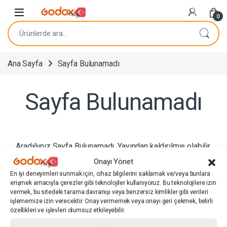
Navigasyona atla
İçeriğe geç
0
Ara:
Ana Sayfa
Sayfa Bulunamadı
Sayfa Bulunamadı
Aradığınız Sayfa Bulunamadı. Yayından kaldırılmış olabilir.
Arama panelinden ilgili ürünü veya sayfayı arayabilirsiniz.
Onayı Yönet
En iyi deneyimleri sunmak için, cihaz bilgilerini saklamak ve/veya bunlara
erişmek amacıyla çerezler gibi teknolojiler kullanıyoruz. Bu teknolojilere izin
vermek, bu sitedeki tarama davranışı veya benzersiz kimlikler gibi verileri
Hızlı Bağlantılar
işlememize izin verecektir. Onay vermemek veya onayı geri çekmek, belirli
özellikleri ve işlevleri olumsuz etkileyebilir.
Kullanıcı Sözleşmeleri