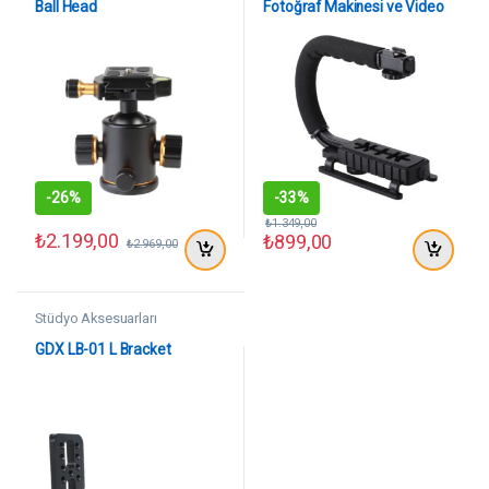
Ball Head
Fotoğraf Makinesi ve Video
Kamera Tutucu
-
26%
-
33%
₺
1.349,00
₺
2.199,00
₺
899,00
₺
2.969,00
Stüdyo Aksesuarları
GDX LB-01 L Bracket