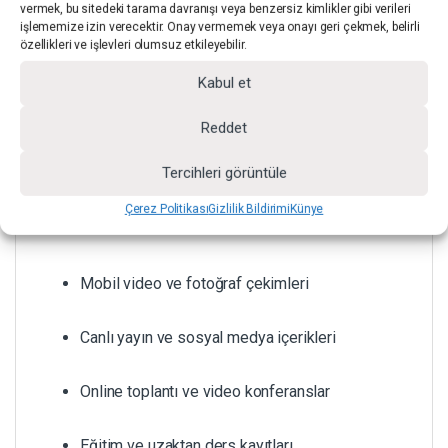
vermek, bu sitedeki tarama davranışı veya benzersiz kimlikler gibi verileri
öncesinde zaman kaybettirmeden kullanıma hazır
işlememize izin verecektir. Onay vermemek veya onayı geri çekmek, belirli
özellikleri ve işlevleri olumsuz etkileyebilir.
hale gelir. Mobil çalışan kullanıcılar için pratik bir
çözüm sunar.
Kabul et
Reddet
KULLANIM ALANLARI
Tercihleri görüntüle
Çerez Politikası
Gizlilik Bildirimi
Künye
Mobil video ve fotoğraf çekimleri
Canlı yayın ve sosyal medya içerikleri
Online toplantı ve video konferanslar
Eğitim ve uzaktan ders kayıtları