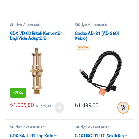
Stüdyo Aksesuarları
Stüdyo Aksesuarları
GDX VD-02 Erkek Konvertör
Godox AD-S1 (AD-360II
Dişli Vida Adaptörü
Kablo)
-
20%
₺
1.099,00
₺
1.499,00
₺
1.379,00
Stüdyo Aksesuarları
Stüdyo Aksesuarları
GDX BALL-01 Top Kafa –
GDX URG-01 U C Şekilli Rig –