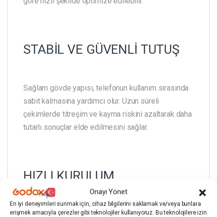
göre hızlı şekilde optimize edilebilir.
STABİL VE GÜVENLİ TUTUŞ
Sağlam gövde yapısı, telefonun kullanım sırasında
sabit kalmasına yardımcı olur. Uzun süreli
çekimlerde titreşim ve kayma riskini azaltarak daha
tutarlı sonuçlar elde edilmesini sağlar.
HIZLI KURULUM
Onayı Yönet
En iyi deneyimleri sunmak için, cihaz bilgilerini saklamak ve/veya bunlara
erişmek amacıyla çerezler gibi teknolojiler kullanıyoruz. Bu teknolojilere izin
Basit montaj yapısı sayesinde GDX PHN-05, çekim