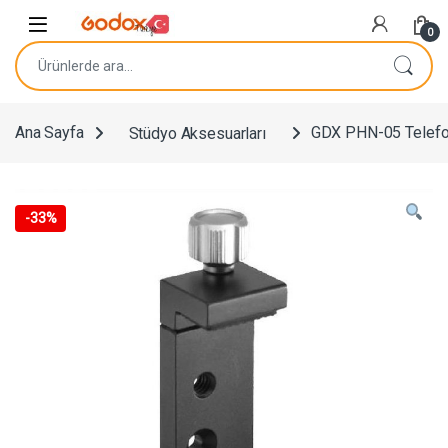
Navigasyona atla
İçeriğe geç
0
Ara:
Ana Sayfa
Stüdyo Aksesuarları
GDX PHN-05 Telefo
-
33%