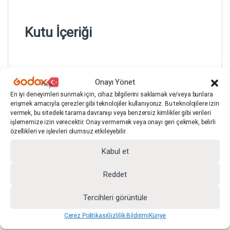
Kutu İçeriği
Onayı Yönet
1 adetGodox SB-FW-120 120cm Bowens
En iyi deneyimleri sunmak için, cihaz bilgilerini saklamak ve/veya bunlara
Izgaralı Gridli Octagon Softbox (47″ / 120cm)
erişmek amacıyla çerezler gibi teknolojiler kullanıyoruz. Bu teknolojilere izin
vermek, bu sitedeki tarama davranışı veya benzersiz kimlikler gibi verileri
işlememize izin verecektir. Onay vermemek veya onayı geri çekmek, belirli
1 adet Godox Bowens Mount
özellikleri ve işlevleri olumsuz etkileyebilir.
Kabul et
1 adet Godox Taşıma Çantası
Reddet
Tercihleri görüntüle
Çerez Politikası
Gizlilik Bildirimi
Künye