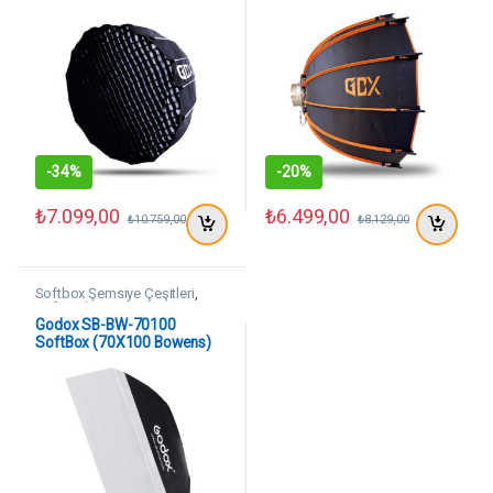
-
34%
-
20%
₺
7.099,00
₺
6.499,00
₺
10.759,00
₺
8.129,00
Softbox Şemsiye Çeşitleri
,
SoftBoxlar
Godox SB-BW-70100
SoftBox (70X100 Bowens)