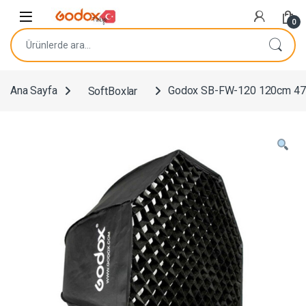
Navigasyona atla
İçeriğe geç
0
Ara:
Ana Sayfa
SoftBoxlar
Godox SB-FW-120 120cm 47in