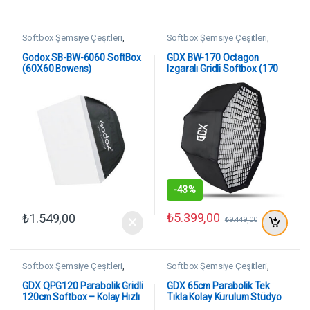
Softbox Şemsiye Çeşitleri
,
Softbox Şemsiye Çeşitleri
,
SoftBoxlar
SoftBoxlar
Godox SB-BW-6060 SoftBox
GDX BW-170 Octagon
(60X60 Bowens)
Izgaralı Gridli Softbox (170
cm Bowens)
-
43%
₺
5.399,00
₺
1.549,00
₺
9.449,00
Softbox Şemsiye Çeşitleri
,
Softbox Şemsiye Çeşitleri
,
SoftBoxlar
SoftBoxlar
GDX QPG120 Parabolik Gridli
GDX 65cm Parabolik Tek
120cm Softbox – Kolay Hızlı
Tıkla Kolay Kurulum Stüdyo
Pratik Kurulum
Fotoğraf Softbox