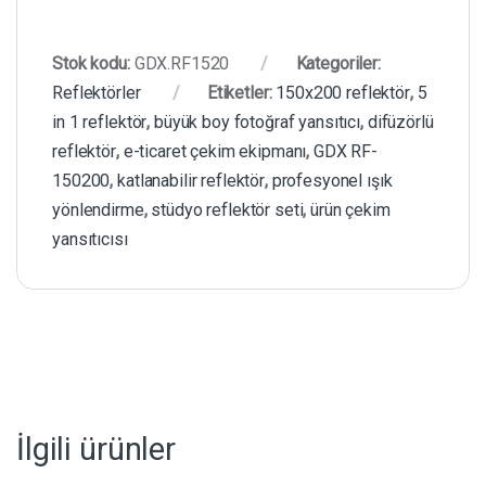
Stok kodu:
GDX.RF1520
Kategoriler:
Reflektörler
Etiketler:
150x200 reflektör
,
5
in 1 reflektör
,
büyük boy fotoğraf yansıtıcı
,
difüzörlü
reflektör
,
e-ticaret çekim ekipmanı
,
GDX RF-
150200
,
katlanabilir reflektör
,
profesyonel ışık
yönlendirme
,
stüdyo reflektör seti
,
ürün çekim
yansıtıcısı
İlgili ürünler