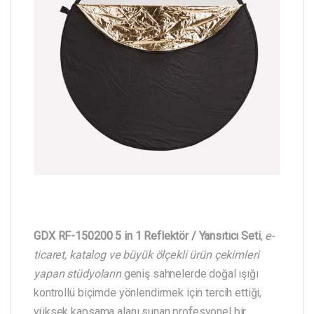
GDX RF-150200 5 in 1 Reflektör / Yansıtıcı Seti
,
e-
ticaret, katalog ve büyük ölçekli ürün çekimleri
yapan stüdyoların
geniş sahnelerde doğal ışığı
kontrollü biçimde yönlendirmek için tercih ettiği,
yüksek kapsama alanı sunan profesyonel bir