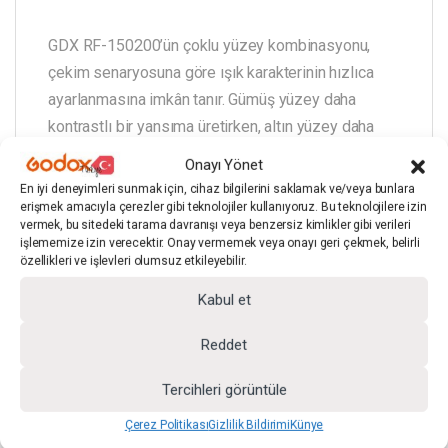
GDX RF-150200’ün çoklu yüzey kombinasyonu,
çekim senaryosuna göre ışık karakterinin hızlıca
ayarlanmasına imkân tanır. Gümüş yüzey daha
kontrastlı bir yansıma üretirken, altın yüzey daha
sıcak bir ışık algısı oluşturur. Siyah yüzey
Onayı Yönet
istenmeyen ışığı kesmek veya parlak yüzeylerde
En iyi deneyimleri sunmak için, cihaz bilgilerini saklamak ve/veya bunlara
oluşan yansımaları azaltmak için kullanılır. Beyaz
erişmek amacıyla çerezler gibi teknolojiler kullanıyoruz. Bu teknolojilere izin
vermek, bu sitedeki tarama davranışı veya benzersiz kimlikler gibi verileri
yüzey ise nötr ve yumuşak bir yansıma karakteri
işlememize izin verecektir. Onay vermemek veya onayı geri çekmek, belirli
sunar. Bu yapı, tek bir set ile büyük hacimli
özellikleri ve işlevleri olumsuz etkileyebilir.
çekimlerin kontrollü bir iş akışıyla yönetilmesini
Kabul et
mümkün kılar.
Reddet
Tercihleri görüntüle
KUTU İÇERİĞİ
Çerez Politikası
Gizlilik Bildirimi
Künye