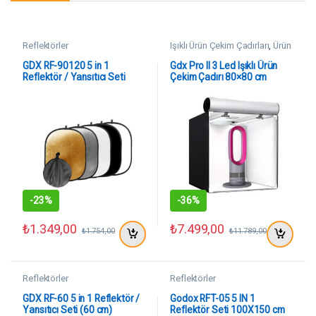
Reflektörler
Işıklı Ürün Çekim Çadırları
,
Ürün
Çekim Ekipmanları
GDX RF-90120 5 in 1
Gdx Pro II 3 Led Işıklı Ürün
Reflektör / Yansıtıcı Seti
Çekim Çadırı 80×80 cm
(90×120 cm)
-
23%
-
36%
₺
1.349,00
₺
7.499,00
₺
1.754,00
₺
11.789,00
Reflektörler
Reflektörler
GDX RF-60 5 in 1 Reflektör /
Godox RFT-05 5 IN 1
Yansıtıcı Seti (60 cm)
Reflektör Seti 100X150 cm