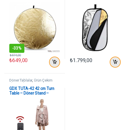
-
33%
₺
974,00
₺
649,00
₺
1.799,00
Döner Tablalar
,
Ürün Çekim
Ekipmanları
GDX TUTA-42 42 cm Turn
Table – Döner Stand –
Döner Tabla