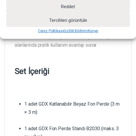
oluşturur.
Reddet
Tercihleri görüntüle
Çerez Politikası
Gizlilik Bildirimi
Künye
3 × 3 metrelik ölçü, küçük ve orta ölçekli stüdyo
alanlarında pratik kullanım avantajı sunar.
Set İçeriği
1 adet GDX Katlanabilir Beyaz Fon Perde (3 m
× 3 m)
1 adet GDX Fon Perde Standı B2030 (maks. 3