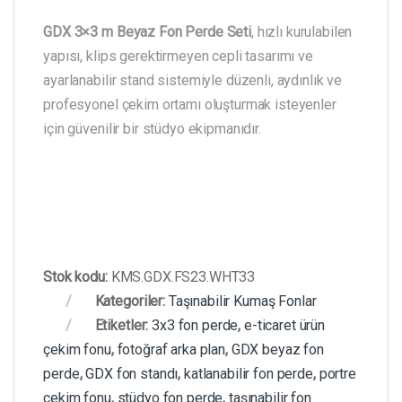
GDX 3×3 m Beyaz Fon Perde Seti
, hızlı kurulabilen
yapısı, klips gerektirmeyen cepli tasarımı ve
ayarlanabilir stand sistemiyle düzenli, aydınlık ve
profesyonel çekim ortamı oluşturmak isteyenler
için güvenilir bir stüdyo ekipmanıdır.
Stok kodu:
KMS.GDX.FS23.WHT33
Kategoriler:
Taşınabilir Kumaş Fonlar
Etiketler:
3x3 fon perde
,
e-ticaret ürün
çekim fonu
,
fotoğraf arka plan
,
GDX beyaz fon
perde
,
GDX fon standı
,
katlanabilir fon perde
,
portre
çekim fonu
,
stüdyo fon perde
,
taşınabilir fon