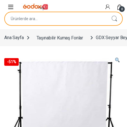
Navigasyona atla
İçeriğe geç
0
Ara:
Ana Sayfa
Taşınabilir Kumaş Fonlar
GDX Seyyar Bey
-
51%