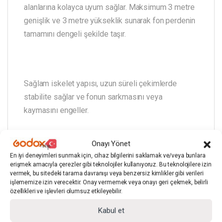
alanlarına kolayca uyum sağlar. Maksimum 3 metre
genişlik ve 3 metre yükseklik sunarak fon perdenin
tamamını dengeli şekilde taşır.
Sağlam iskelet yapısı, uzun süreli çekimlerde
stabilite sağlar ve fonun sarkmasını veya
kaymasını engeller.
Onayı Yönet
Uygun Kullanım Senaryoları
En iyi deneyimleri sunmak için, cihaz bilgilerini saklamak ve/veya bunlara
erişmek amacıyla çerezler gibi teknolojiler kullanıyoruz. Bu teknolojilere izin
vermek, bu sitedeki tarama davranışı veya benzersiz kimlikler gibi verileri
işlememize izin verecektir. Onay vermemek veya onayı geri çekmek, belirli
özellikleri ve işlevleri olumsuz etkileyebilir.
Beyaz fon yüzeyi; e-ticaret ürün çekimleri, portre
fotoğrafçılığı, eğitim ve anlatım videoları, röportaj
Kabul et
ve sosyal medya içerikleri için ideal bir arka plan