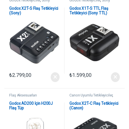
Godox Tetikleyiciler
,
Sony
Godox Tetikleyiciler
,
Sony
Uyumlu Tetikleyiciler
Uyumlu Tetikleyiciler
Godox X2T-S Flaş Tetikleyici
Godox X1T-S TTL Flaş
(Sony)
Tetikleyici (Sony TTL)
₺
2.799,00
₺
1.599,00
Flaş Aksesuarları
Canon Uyumlu Tetikleyiciler
,
Godox Tetikleyiciler
Godox AD200 İçin H200J
Godox X2T-C Flaş Tetikleyici
Flaş Tüp
(Canon)