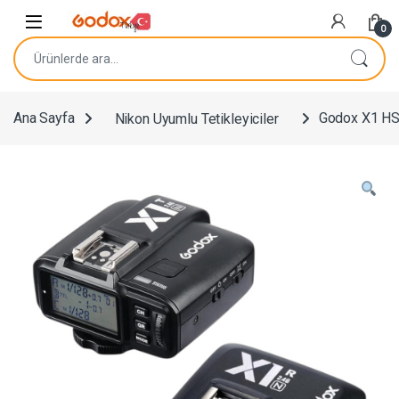
Navigasyona atla
İçeriğe geç
0
Ara:
Ana Sayfa
Nikon Uyumlu Tetikleyiciler
Godox X1 HSS