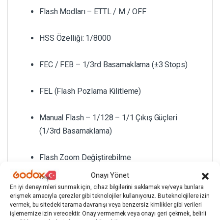
Flash Modları – ETTL / M / OFF
HSS Özelliği: 1/8000
FEC / FEB – 1/3rd Basamaklama (±3 Stops)
FEL (Flash Pozlama Kilitleme)
Manual Flash – 1/128 – 1/1 Çıkış Güçleri
(1/3rd Basamaklama)
Flash Zoom Değiştirebilme
Onayı Yönet
Gruplama Özelliği – A / B / C / D / E (5 Grup)
En iyi deneyimleri sunmak için, cihaz bilgilerini saklamak ve/veya bunlara
erişmek amacıyla çerezler gibi teknolojiler kullanıyoruz. Bu teknolojilere izin
vermek, bu sitedeki tarama davranışı veya benzersiz kimlikler gibi verileri
32 Kanal
işlememize izin verecektir. Onay vermemek veya onayı geri çekmek, belirli