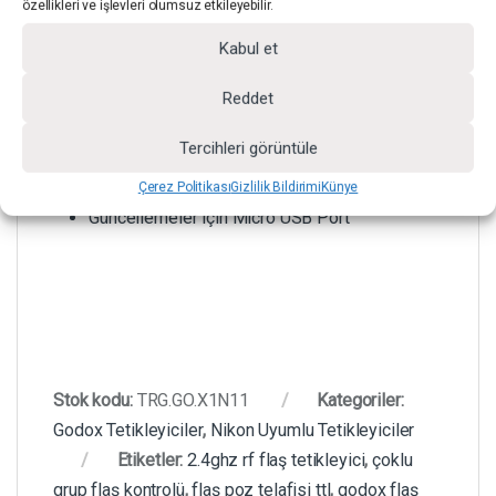
özellikleri ve işlevleri olumsuz etkileyebilir.
LCD Gösterge
Kabul et
Işık Açma/Kapatma Tuşu
Reddet
Tercihleri görüntüle
Uzaktan Kumanda Fonksiyonu
Çerez Politikası
Gizlilik Bildirimi
Künye
Güncellemeler için Micro USB Port
Stok kodu:
TRG.GO.X1N11
Kategoriler:
Godox Tetikleyiciler
,
Nikon Uyumlu Tetikleyiciler
Etiketler:
2.4ghz rf flaş tetikleyici
,
çoklu
grup flaş kontrolü
,
flaş poz telafisi ttl
,
godox flaş