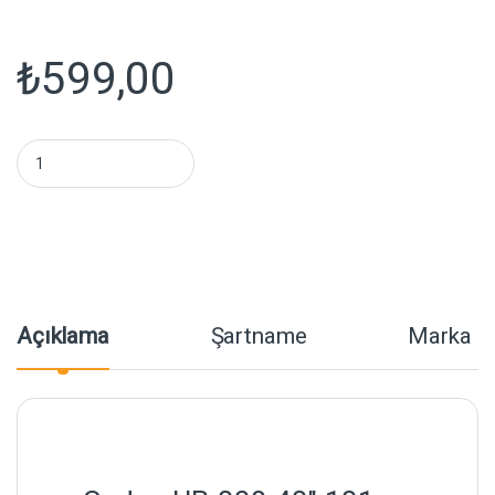
₺
599,00
Godox UB-008 40inç 101cm Transparan Şemsiye miktar
Açıklama
Şartname
Marka