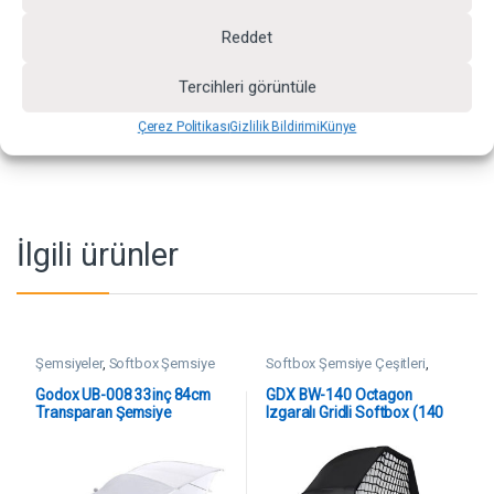
Çeşitleri
Etiketler:
godox
,
şemsiye
Reddet
Marka:
Godox
Tercihleri görüntüle
Çerez Politikası
Gizlilik Bildirimi
Künye
İlgili ürünler
Şemsiyeler
,
Softbox Şemsiye
Softbox Şemsiye Çeşitleri
,
Çeşitleri
SoftBoxlar
Godox UB-008 33inç 84cm
GDX BW-140 Octagon
Transparan Şemsiye
Izgaralı Gridli Softbox (140
cm Bowens)