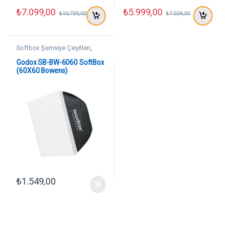
₺
7.099,00
₺
5.999,00
₺
10.759,00
₺
7.509,00
Softbox Şemsiye Çeşitleri
,
SoftBoxlar
Godox SB-BW-6060 SoftBox
(60X60 Bowens)
₺
1.549,00