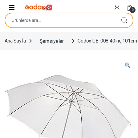
Navigasyona atla
İçeriğe geç
0
Ara:
Ana Sayfa
Şemsiyeler
Godox UB-008 40inç 101cm 