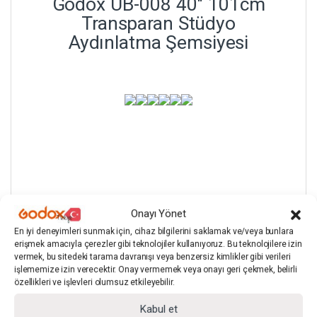
Godox UB-008 40″ 101cm
Transparan Stüdyo
Aydınlatma Şemsiyesi
Onayı Yönet
En iyi deneyimleri sunmak için, cihaz bilgilerini saklamak ve/veya bunlara
erişmek amacıyla çerezler gibi teknolojiler kullanıyoruz. Bu teknolojilere izin
vermek, bu sitedeki tarama davranışı veya benzersiz kimlikler gibi verileri
işlememize izin verecektir. Onay vermemek veya onayı geri çekmek, belirli
özellikleri ve işlevleri olumsuz etkileyebilir.
Stok kodu:
SA.GO.SFSM.UB008.101
Kategoriler:
Şemsiyeler
,
Softbox Şemsiye
Kabul et