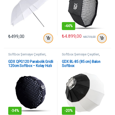
-
44%
₺
4.899,00
₺
499,00
₺
8.719,00
Softbox Şemsiye Çeşitleri
,
Softbox Şemsiye Çeşitleri
,
SoftBoxlar
SoftBoxlar
GDX QPG120 Parabolik Gridli
GDX BL-85 (85 cm) Balon
120cm Softbox – Kolay Hızlı
Softbox
Pratik Kurulum
-
34%
-
20%