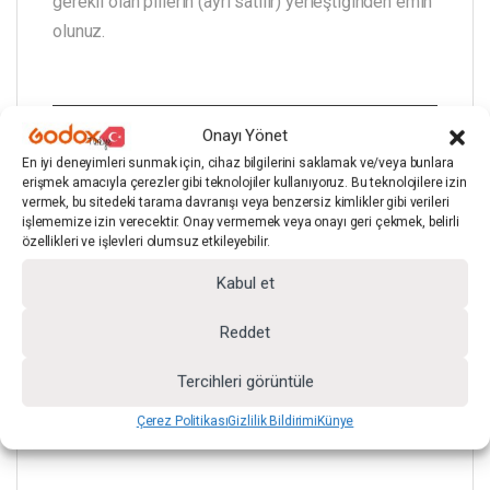
gerekli olan pillerin (ayrı satılır) yerleştiğinden emin
olunuz.
Onayı Yönet
En iyi deneyimleri sunmak için, cihaz bilgilerini saklamak ve/veya bunlara
erişmek amacıyla çerezler gibi teknolojiler kullanıyoruz. Bu teknolojilere izin
vermek, bu sitedeki tarama davranışı veya benzersiz kimlikler gibi verileri
işlememize izin verecektir. Onay vermemek veya onayı geri çekmek, belirli
özellikleri ve işlevleri olumsuz etkileyebilir.
Kabul et
Reddet
Tercihleri görüntüle
Daha Geniş Aydınlatma Kapsamı
Çerez Politikası
Gizlilik Bildirimi
Künye