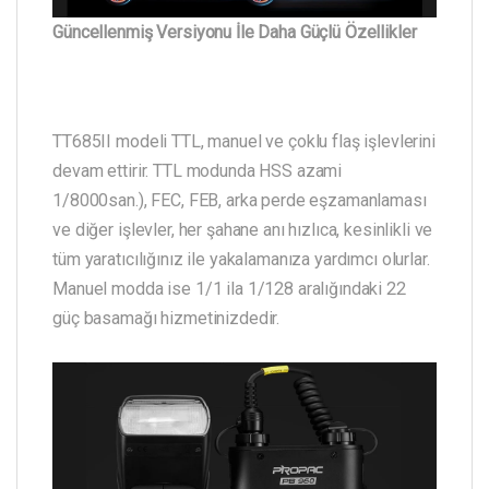
Güncellenmiş Versiyonu İle Daha Güçlü Özellikler
TT685II modeli TTL, manuel ve çoklu flaş işlevlerini
devam ettirir. TTL modunda HSS azami
1/8000san.), FEC, FEB, arka perde eşzamanlaması
ve diğer işlevler, her şahane anı hızlıca, kesinlikli ve
tüm yaratıcılığınız ile yakalamanıza yardımcı olurlar.
Manuel modda ise 1/1 ila 1/128 aralığındaki 22
güç basamağı hizmetinizdedir.