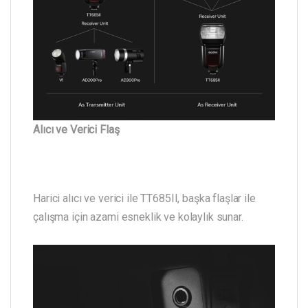
Alıcı ve Verici Flaş
Harici alıcı ve verici ile TT685II, başka flaşlar ile
çalışma için azami esneklik ve kolaylık sunar.