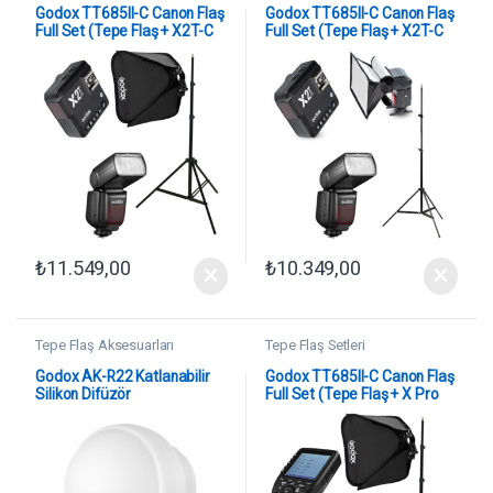
Godox TT685II-C Canon Flaş
Godox TT685II-C Canon Flaş
Full Set (Tepe Flaş + X2T-C
Full Set (Tepe Flaş + X2T-C
Tetikleyici + Işık Ayağı +
Tetikleyici + Işık Ayağı +
50×50 Softbox)
20×30 Softbox)
₺
11.549,00
₺
10.349,00
Tepe Flaş Aksesuarları
Tepe Flaş Setleri
Godox AK-R22 Katlanabilir
Godox TT685II-C Canon Flaş
Silikon Difüzör
Full Set (Tepe Flaş + X Pro
Tetikleyici + Işık Ayağı +
40×40 Softbox)