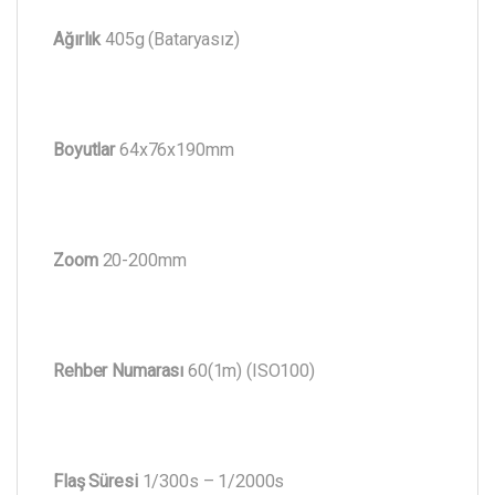
Ağırlık
405g (Bataryasız)
Boyutlar
64x76x190mm
Zoom
20-200mm
Rehber Numarası
60(1m) (ISO100)
Flaş Süresi
1/300s – 1/2000s