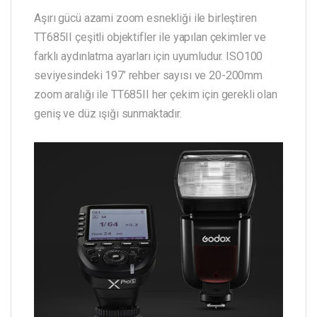
Aşırı gücü azami zoom esnekliği ile birleştiren
TT685II çeşitli objektifler ile yapılan çekimler ve
farklı aydınlatma ayarları için uyumludur. ISO100
seviyesindeki 197’ rehber sayısı ve 20-200mm
zoom aralığı ile TT685II her çekim için gerekli olan
geniş ve düz ışığı sunmaktadır.