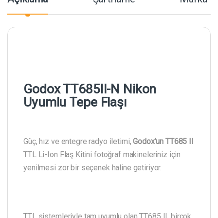
Godox TT685II-N Nikon
Uyumlu Tepe Flaşı
Güç, hız ve entegre radyo iletimi,
Godox’un TT685 II
TTL Li-Ion Flaş Kitini fotoğraf makineleriniz için
yenilmesi zor bir seçenek haline getiriyor.
TTL sistemleriyle tam uyumlu olan TT685 II, birçok