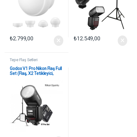
₺
2.799,00
₺
12.549,00
Tepe Flaş Setleri
Godox V1 Pro Nikon Flaş Full
Set (Flaş, X2 Tetikleyici,
15×20 Softbox, Tripod)