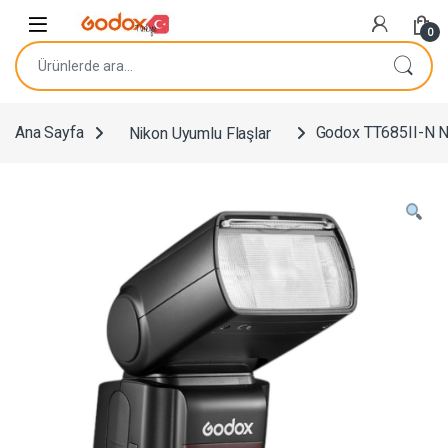
Navigasyona atla
İçeriğe geç
0
Ara:
Ana Sayfa
Nikon Uyumlu Flaşlar
Godox TT685II-N N