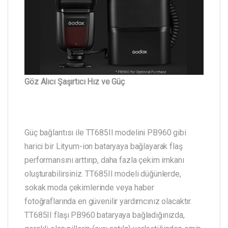
Göz Alıcı Şaşırtıcı Hız ve Güç
Güç bağlantısı ile TT685II modelini PB960 gibi
harici bir Lityum-ion bataryaya bağlayarak flaş
performansını arttırıp, daha fazla çekim imkanı
oluşturabilirsiniz. TT685II modeli düğünlerde,
sokak moda çekimlerinde veya haber
fotoğraflarında en güvenilir yardımcınız olacaktır.
TT685II flaşı PB960 bataryaya bağladığınızda,