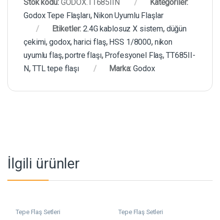
Stok kodu:
GODOX.TT685IIN
Kategoriler:
Godox Tepe Flaşları
,
Nikon Uyumlu Flaşlar
Etiketler:
2.4G kablosuz X sistem
,
düğün
çekimi
,
godox
,
harici flaş
,
HSS 1/8000
,
nikon
uyumlu flaş
,
portre flaşı
,
Profesyonel Flaş
,
TT685II-
N
,
TTL tepe flaşı
Marka:
Godox
İlgili ürünler
Tepe Flaş Setleri
Tepe Flaş Setleri