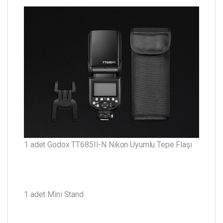
1 adet Godox TT685II-N Nikon Uyumlu Tepe Flaşı
1 adet Mini Stand