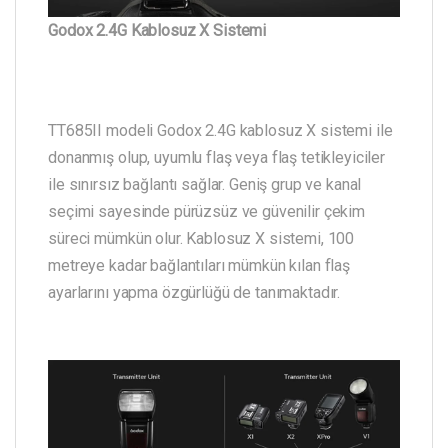
Godox 2.4G Kablosuz X Sistemi
TT685II modeli Godox 2.4G kablosuz X sistemi ile
donanmış olup, uyumlu flaş veya flaş tetikleyiciler
ile sınırsız bağlantı sağlar. Geniş grup ve kanal
seçimi sayesinde pürüzsüz ve güvenilir çekim
süreci mümkün olur. Kablosuz X sistemi, 100
metreye kadar bağlantıları mümkün kılan flaş
ayarlarını yapma özgürlüğü de tanımaktadır.