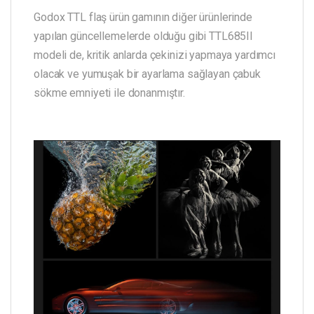
Godox TTL flaş ürün gamının diğer ürünlerinde
yapılan güncellemelerde olduğu gibi TTL685II
modeli de, kritik anlarda çekinizi yapmaya yardımcı
olacak ve yumuşak bir ayarlama sağlayan çabuk
sökme emniyeti ile donanmıştır.